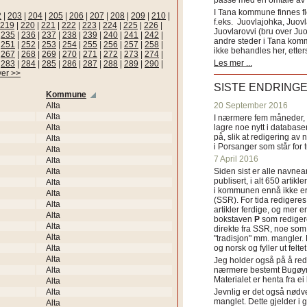
passe med en omtale av s
I Tana kommune finnes fl
2
|
203
|
204
|
205
|
206
|
207
|
208
|
209
|
210
|
f.eks. Juovlajohka, Juov
219
|
220
|
221
|
222
|
223
|
224
|
225
|
226
|
Juovlarovvi (bru over Ju
|
235
|
236
|
237
|
238
|
239
|
240
|
241
|
242
|
andre steder i Tana ko
|
251
|
252
|
253
|
254
|
255
|
256
|
257
|
258
|
ikke behandles her, etter
|
267
|
268
|
269
|
270
|
271
|
272
|
273
|
274
|
Les mer ...
|
283
|
284
|
285
|
286
|
287
|
288
|
289
|
290
|
ver >>
SISTE ENDRING
Kommune
Alta
20 September 2016
Alta
I nærmere fem måneder, fr
Alta
lagre noe nytt i databasen
på, slik at redigering av 
Alta
i Porsanger som står for
Alta
7 April 2016
Alta
Alta
Siden sist er alle navn
publisert, i alt 650 artik
Alta
i kommunen ennå ikke er
Alta
(SSR). For tida redigeres 
Alta
artikler ferdige, og mer e
Alta
bokstaven
P
som redigere
Alta
direkte fra SSR, noe som 
Alta
"tradisjon" mm. mangler. 
Alta
og norsk og fyller ut felt
Alta
Jeg holder også på å red
Alta
nærmere bestemt Bugøyne
Materialet er henta fra e
Alta
Alta
Jevnlig er det også nødve
manglet. Dette gjelder 
Alta