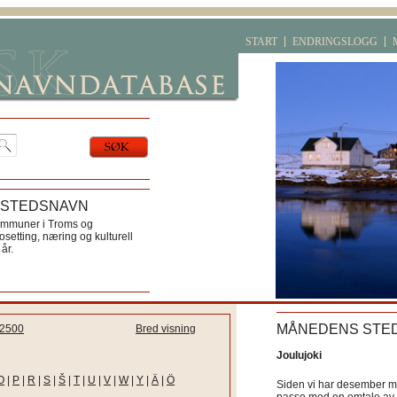
START
ENDRINGSLOGG
 STEDSNAVN
ommuner i Troms og
etting, næring og kulturell
år.
MÅNEDENS STE
2500
Bred visning
Joulujoki
O
|
P
|
R
|
S
|
Š
|
T
|
U
|
V
|
W
|
Y
|
Ä
|
Ö
Siden vi har desember må