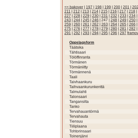
<< bakover
|
197
|
198
|
199
|
200
|
201
|
20
211
|
212
|
213
|
214
|
215
|
216
|
217
|
218
|
227
|
228
|
229
|
230
|
231
|
232
|
233
|
234
243
|
244
|
245
|
246
|
247
|
248
|
249
|
250
259
|
260
|
261
|
262
|
263
|
264
|
265
|
266
275
|
276
|
277
|
278
|
279
|
280
|
281
|
282
291
|
292
|
293
|
294
|
295
|
296
|
297
framo
Oppslagsform
Täätsika
Tähtisaari
Tölöffinranta
Törmänen
Törmäniitty
Törmännenä
Taali
Taivhaankuru
Taihvaankurunkenttä
Talmulahti
Talonsaari
Tangansilta
Tanko
Tervahauantörmä
Tervahauta
Tiensuu
Tiiliplaana
Tohtorinsaari
Toinenjärvi