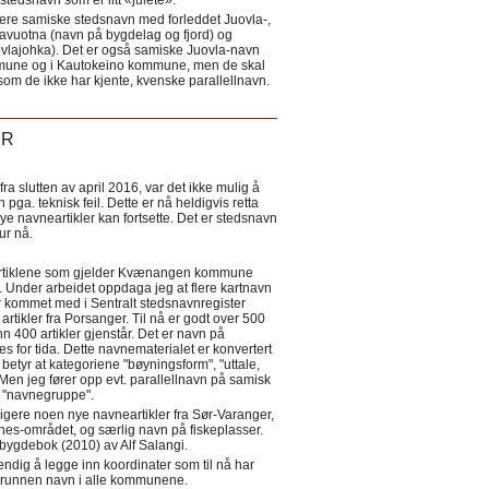
tedsnavn som er litt «julete».
ere samiske stedsnavn med forleddet Juovla-,
lavuotna (navn på bygdelag og fjord) og
ovlajohka). Det er også samiske Juovla-navn
mmune og i Kautokeino kommune, men de skal
som de ikke har kjente, kvenske parallellnavn.
ER
a slutten av april 2016, var det ikke mulig å
 pga. teknisk feil. Dette er nå heldigvis retta
nye navneartikler kan fortsette. Det er stedsnavn
 tur nå.
eartiklene som gjelder Kvænangen kommune
ler. Under arbeidet oppdaga jeg at flere kartnavn
 kommet med i Sentralt stedsnavnregister
artikler fra Porsanger. Til nå er godt over 500
nn 400 artikler gjenstår. Det er navn på
s for tida. Dette navnematerialet er konvertert
betyr at kategoriene "bøyningsform", "uttale,
Men jeg fører opp evt. parallellnavn på samisk
et "navnegruppe".
igere noen nye navneartikler fra Sør-Varanger,
s-området, og særlig navn på fiskeplasser.
i bygdebok (2010) av Alf Salangi.
ndig å legge inn koordinater som til nå har
i grunnen navn i alle kommunene.