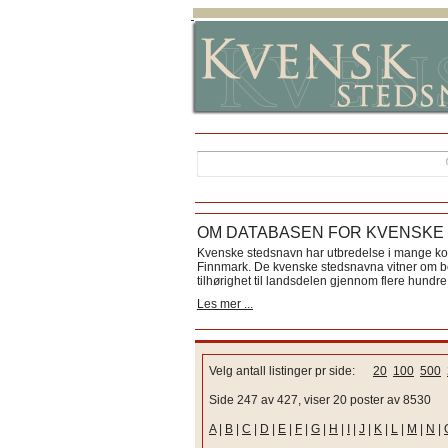
OM DATABASEN FOR KVENSKE
Kvenske stedsnavn har utbredelse i mange k
Finnmark. De kvenske stedsnavna vitner om bos
tilhørighet til landsdelen gjennom flere hundre 
Les mer ...
Velg antall listinger pr side:
20
100
500
Side 247 av 427, viser 20 poster av 8530
A
|
B
|
C
|
D
|
E
|
F
|
G
|
H
|
I
|
J
|
K
|
L
|
M
|
N
|