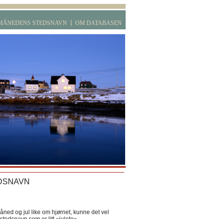
MÅNEDENS STEDSNAVN
OM DATABASEN
DSNAVN
ned og jul like om hjørnet, kunne det vel