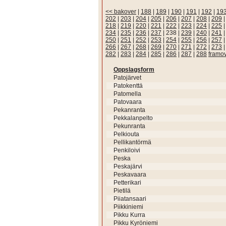
<< bakover
|
188
|
189
|
190
|
191
|
192
|
19
202
|
203
|
204
|
205
|
206
|
207
|
208
|
209
218
|
219
|
220
|
221
|
222
|
223
|
224
|
225
234
|
235
|
236
|
237
|
238
|
239
|
240
|
241
250
|
251
|
252
|
253
|
254
|
255
|
256
|
257
266
|
267
|
268
|
269
|
270
|
271
|
272
|
273
282
|
283
|
284
|
285
|
286
|
287
|
288
framo
Oppslagsform
Patojärvet
Patokenttä
Patomella
Patovaara
Pekanranta
Pekkalanpelto
Pekunranta
Pelkiouta
Pellikantörmä
Penkiloivi
Peska
Peskajärvi
Peskavaara
Petterikari
Pietilä
Piiatansaari
Piikkiniemi
Pikku Kurra
Pikku Kyröniemi