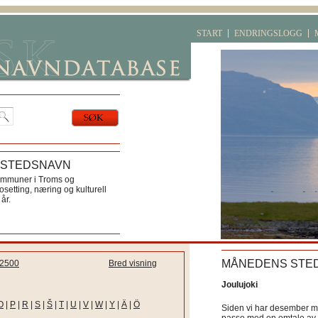
START
ENDRINGSLOGG
 STEDSNAVN
ommuner i Troms og
etting, næring og kulturell
år.
MÅNEDENS STE
2500
Bred visning
Joulujoki
O
|
P
|
R
|
S
|
Š
|
T
|
U
|
V
|
W
|
Y
|
Ä
|
Ö
Siden vi har desember må