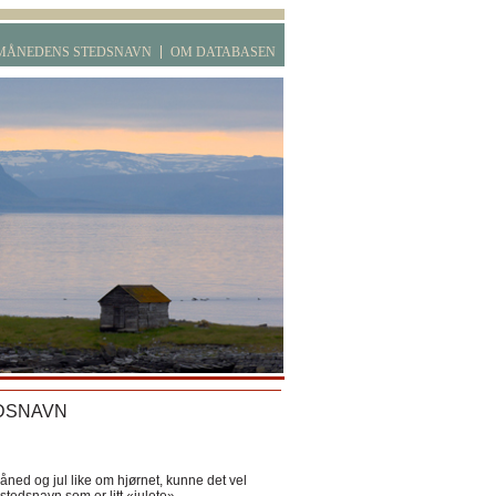
MÅNEDENS STEDSNAVN
OM DATABASEN
DSNAVN
ned og jul like om hjørnet, kunne det vel