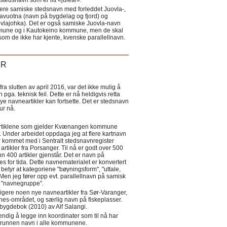
tedsnavn som er litt «julete».
ere samiske stedsnavn med forleddet Juovla-,
lavuotna (navn på bygdelag og fjord) og
ovlajohka). Det er også samiske Juovla-navn
mmune og i Kautokeino kommune, men de skal
som de ikke har kjente, kvenske parallellnavn.
ER
a slutten av april 2016, var det ikke mulig å
 pga. teknisk feil. Dette er nå heldigvis retta
nye navneartikler kan fortsette. Det er stedsnavn
 tur nå.
eartiklene som gjelder Kvænangen kommune
ler. Under arbeidet oppdaga jeg at flere kartnavn
 kommet med i Sentralt stedsnavnregister
artikler fra Porsanger. Til nå er godt over 500
nn 400 artikler gjenstår. Det er navn på
s for tida. Dette navnematerialet er konvertert
betyr at kategoriene "bøyningsform", "uttale,
Men jeg fører opp evt. parallellnavn på samisk
et "navnegruppe".
igere noen nye navneartikler fra Sør-Varanger,
s-området, og særlig navn på fiskeplasser.
i bygdebok (2010) av Alf Salangi.
ndig å legge inn koordinater som til nå har
i grunnen navn i alle kommunene.