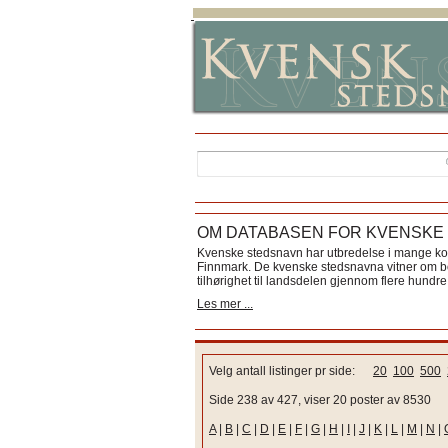
OM DATABASEN FOR KVENSKE
Kvenske stedsnavn har utbredelse i mange k
Finnmark. De kvenske stedsnavna vitner om bos
tilhørighet til landsdelen gjennom flere hundre 
Les mer ...
Velg antall listinger pr side:
20
100
500
Side 238 av 427, viser 20 poster av 8530
A
|
B
|
C
|
D
|
E
|
F
|
G
|
H
|
I
|
J
|
K
|
L
|
M
|
N
|