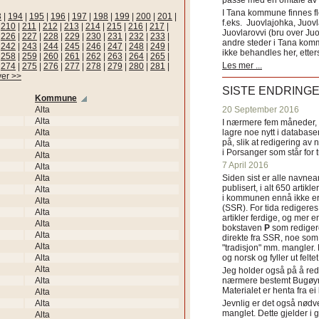
passe med en omtale av s
I Tana kommune finnes fl
3
|
194
|
195
|
196
|
197
|
198
|
199
|
200
|
201
|
f.eks. Juovlajohka, Juov
|
210
|
211
|
212
|
213
|
214
|
215
|
216
|
217
|
Juovlarovvi (bru over Ju
|
226
|
227
|
228
|
229
|
230
|
231
|
232
|
233
|
andre steder i Tana ko
|
242
|
243
|
244
|
245
|
246
|
247
|
248
|
249
|
ikke behandles her, etter
|
258
|
259
|
260
|
261
|
262
|
263
|
264
|
265
|
Les mer ...
|
274
|
275
|
276
|
277
|
278
|
279
|
280
|
281
|
ver >>
SISTE ENDRING
Kommune
Alta
20 September 2016
Alta
I nærmere fem måneder, fr
Alta
lagre noe nytt i databasen
på, slik at redigering av 
Alta
i Porsanger som står for
Alta
7 April 2016
Alta
Alta
Siden sist er alle navn
publisert, i alt 650 artik
Alta
i kommunen ennå ikke er
Alta
(SSR). For tida redigeres 
Alta
artikler ferdige, og mer e
Alta
bokstaven
P
som redigere
Alta
direkte fra SSR, noe som 
Alta
"tradisjon" mm. mangler. 
Alta
og norsk og fyller ut felt
Alta
Jeg holder også på å red
Alta
nærmere bestemt Bugøyne
Materialet er henta fra e
Alta
Alta
Jevnlig er det også nødve
manglet. Dette gjelder 
Alta