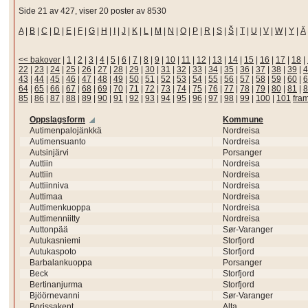
Side 21 av 427, viser 20 poster av 8530
A
|
B
|
C
|
D
|
E
|
F
|
G
|
H
|
I
|
J
|
K
|
L
|
M
|
N
|
O
|
P
|
R
|
S
|
Š
|
T
|
U
|
V
|
W
|
Y
|
Ä
<< bakover
|
1
|
2
|
3
|
4
|
5
|
6
|
7
|
8
|
9
|
10
|
11
|
12
|
13
|
14
|
15
|
16
|
17
|
18
|
22
|
23
|
24
|
25
|
26
|
27
|
28
|
29
|
30
|
31
|
32
|
33
|
34
|
35
|
36
|
37
|
38
|
39
|
4
43
|
44
|
45
|
46
|
47
|
48
|
49
|
50
|
51
|
52
|
53
|
54
|
55
|
56
|
57
|
58
|
59
|
60
|
6
64
|
65
|
66
|
67
|
68
|
69
|
70
|
71
|
72
|
73
|
74
|
75
|
76
|
77
|
78
|
79
|
80
|
81
|
8
85
|
86
|
87
|
88
|
89
|
90
|
91
|
92
|
93
|
94
|
95
|
96
|
97
|
98
|
99
|
100
|
101
fra
Oppslagsform
Kommune
Autimenpalojänkkä
Nordreisa
Autimensuanto
Nordreisa
Autsinjärvi
Porsanger
Auttiin
Nordreisa
Auttiin
Nordreisa
Auttiinniva
Nordreisa
Auttimaa
Nordreisa
Auttimenkuoppa
Nordreisa
Auttimenniitty
Nordreisa
Auttonpää
Sør-Varanger
Autukasniemi
Storfjord
Autukaspoto
Storfjord
Barbalankuoppa
Porsanger
Beck
Storfjord
Bertinanjurma
Storfjord
Bjöörnevanni
Sør-Varanger
Borissakent
Alta