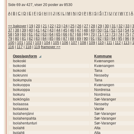
Side 69 av 427, viser 20 poster av 8530
A
|
B
|
C
|
D
|
E
|
F
|
G
|
H
|
I
|
J
|
K
|
L
|
M
|
N
|
O
|
P
|
R
|
S
|
Š
|
T
|
U
|
V
|
W
|
Y
|
Ä
<< bakover
|
19
|
20
|
21
|
22
|
23
|
24
|
25
|
26
|
27
|
28
|
29
|
30
|
31
|
32
|
33
|
37
|
38
|
39
|
40
|
41
|
42
|
43
|
44
|
45
|
46
|
47
|
48
|
49
|
50
|
51
|
52
|
53
|
54
|
5
58
|
59
|
60
|
61
|
62
|
63
|
64
|
65
|
66
|
67
|
68
|
69
|
70
|
71
|
72
|
73
|
74
|
75
|
7
79
|
80
|
81
|
82
|
83
|
84
|
85
|
86
|
87
|
88
|
89
|
90
|
91
|
92
|
93
|
94
|
95
|
96
|
9
100
|
101
|
102
|
103
|
104
|
105
|
106
|
107
|
108
|
109
|
110
|
111
|
112
|
113
|
116
|
117
|
118
|
119
framover >>
Oppslagsform
Kommune
Isokoski
Kvænangen
Isokoski
Kvænangen
Isokoski
Tana
Isokrunni
Nesseby
Isokumpula
Tana
Isokuoppa
Kvænangen
Isokuoppa
Nordreisa
Isokuru
Nordreisa
Isoköngäs
Sør-Varanger
Isolaassa
Nesseby
Isolaassa
Vardø
Isolahenjärvi
Sør-Varanger
Isolahenpahta
Sør-Varanger
Isolahentunturi
Sør-Varanger
Isolahti
Alta
Isolahti
Alta