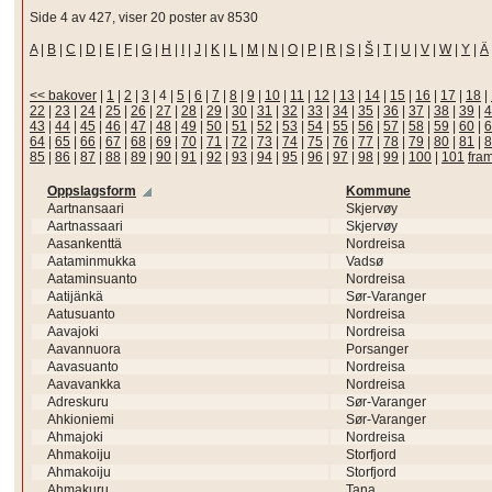
Side 4 av 427, viser 20 poster av 8530
A
|
B
|
C
|
D
|
E
|
F
|
G
|
H
|
I
|
J
|
K
|
L
|
M
|
N
|
O
|
P
|
R
|
S
|
Š
|
T
|
U
|
V
|
W
|
Y
|
Ä
<< bakover
|
1
|
2
|
3
|
4
|
5
|
6
|
7
|
8
|
9
|
10
|
11
|
12
|
13
|
14
|
15
|
16
|
17
|
18
|
22
|
23
|
24
|
25
|
26
|
27
|
28
|
29
|
30
|
31
|
32
|
33
|
34
|
35
|
36
|
37
|
38
|
39
|
4
43
|
44
|
45
|
46
|
47
|
48
|
49
|
50
|
51
|
52
|
53
|
54
|
55
|
56
|
57
|
58
|
59
|
60
|
6
64
|
65
|
66
|
67
|
68
|
69
|
70
|
71
|
72
|
73
|
74
|
75
|
76
|
77
|
78
|
79
|
80
|
81
|
8
85
|
86
|
87
|
88
|
89
|
90
|
91
|
92
|
93
|
94
|
95
|
96
|
97
|
98
|
99
|
100
|
101
fra
Oppslagsform
Kommune
Aartnansaari
Skjervøy
Aartnassaari
Skjervøy
Aasankenttä
Nordreisa
Aataminmukka
Vadsø
Aataminsuanto
Nordreisa
Aatijänkä
Sør-Varanger
Aatusuanto
Nordreisa
Aavajoki
Nordreisa
Aavannuora
Porsanger
Aavasuanto
Nordreisa
Aavavankka
Nordreisa
Adreskuru
Sør-Varanger
Ahkioniemi
Sør-Varanger
Ahmajoki
Nordreisa
Ahmakoiju
Storfjord
Ahmakoiju
Storfjord
Ahmakuru
Tana