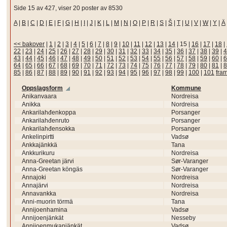
Side 15 av 427, viser 20 poster av 8530
A
|
B
|
C
|
D
|
E
|
F
|
G
|
H
|
I
|
J
|
K
|
L
|
M
|
N
|
O
|
P
|
R
|
S
|
Š
|
T
|
U
|
V
|
W
|
Y
|
Ä
<< bakover
|
1
|
2
|
3
|
4
|
5
|
6
|
7
|
8
|
9
|
10
|
11
|
12
|
13
|
14
|
15
|
16
|
17
|
18
|
22
|
23
|
24
|
25
|
26
|
27
|
28
|
29
|
30
|
31
|
32
|
33
|
34
|
35
|
36
|
37
|
38
|
39
|
4
43
|
44
|
45
|
46
|
47
|
48
|
49
|
50
|
51
|
52
|
53
|
54
|
55
|
56
|
57
|
58
|
59
|
60
|
6
64
|
65
|
66
|
67
|
68
|
69
|
70
|
71
|
72
|
73
|
74
|
75
|
76
|
77
|
78
|
79
|
80
|
81
|
8
85
|
86
|
87
|
88
|
89
|
90
|
91
|
92
|
93
|
94
|
95
|
96
|
97
|
98
|
99
|
100
|
101
fra
Oppslagsform
Kommune
Anikanvaara
Nordreisa
Anikka
Nordreisa
Ankarilahđenkoppa
Porsanger
Ankarilahđenruto
Porsanger
Ankarilahđensokka
Porsanger
Ankelinpirtti
Vadsø
Ankkajänkkä
Tana
Ankkurikuru
Nordreisa
Anna-Greetan järvi
Sør-Varanger
Anna-Greetan köngäs
Sør-Varanger
Annajoki
Nordreisa
Annajärvi
Nordreisa
Annavankka
Nordreisa
Anni-muorin törmä
Tana
Annijoenhamina
Vadsø
Annijoenjänkät
Nesseby
Annijoenmukanjänkät
Vadsø