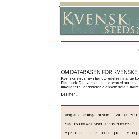
OM DATABASEN FOR KVENSKE
Kvenske stedsnavn har utbredelse i mange k
Finnmark. De kvenske stedsnavna vitner om bos
tilhørighet til landsdelen gjennom flere hundre 
Les mer ...
Velg antall listinger pr side:
20
100
500
Side 160 av 427, viser 20 poster av 8530
A
|
B
|
C
|
D
|
E
|
F
|
G
|
H
|
I
|
J
|
K
|
L
|
M
|
N
|