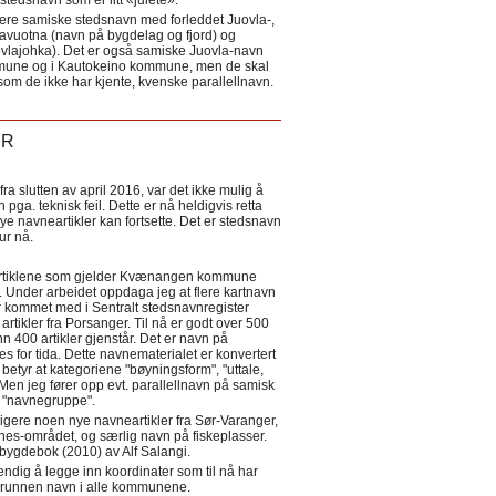
tedsnavn som er litt «julete».
ere samiske stedsnavn med forleddet Juovla-,
lavuotna (navn på bygdelag og fjord) og
ovlajohka). Det er også samiske Juovla-navn
mmune og i Kautokeino kommune, men de skal
som de ikke har kjente, kvenske parallellnavn.
ER
a slutten av april 2016, var det ikke mulig å
 pga. teknisk feil. Dette er nå heldigvis retta
nye navneartikler kan fortsette. Det er stedsnavn
 tur nå.
eartiklene som gjelder Kvænangen kommune
ler. Under arbeidet oppdaga jeg at flere kartnavn
 kommet med i Sentralt stedsnavnregister
artikler fra Porsanger. Til nå er godt over 500
nn 400 artikler gjenstår. Det er navn på
s for tida. Dette navnematerialet er konvertert
betyr at kategoriene "bøyningsform", "uttale,
Men jeg fører opp evt. parallellnavn på samisk
et "navnegruppe".
igere noen nye navneartikler fra Sør-Varanger,
s-området, og særlig navn på fiskeplasser.
i bygdebok (2010) av Alf Salangi.
ndig å legge inn koordinater som til nå har
i grunnen navn i alle kommunene.