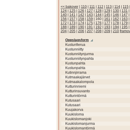
<< bakover
|
110
|
111
|
112
|
113
|
114
|
115
124
|
125
|
126
|
127
|
128
|
129
|
130
|
131
140
|
141
|
142
|
143
|
144
|
145
|
146
|
147
156
|
157
|
158
|
159
|
160
|
161
|
162
|
163
172
|
173
|
174
|
175
|
176
|
177
|
178
|
179
188
|
189
|
190
|
191
|
192
|
193
|
194
|
195
204
|
205
|
206
|
207
|
208
|
209
|
210
framo
Oppslagsform
Kustunfierua
Kustunniitty
Kustunniitynjurma
Kustunniitynpahta
Kustunpahta
Kustunpahta
Kutinnjirrama
Kutmaakajärvet
Kutmaakalompola
Kutturinniemi
Kutturinsuvanto
Kutturintörmä
Kutusaari
Kutusaari
Kuujakorva
Kuukisloma
Kuukislomanjoki
Kuukislomanjurma
Kuukislomantörmä