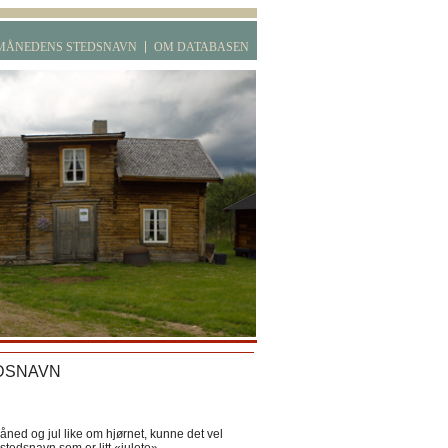
MÅNEDENS STEDSNAVN
OM DATABASEN
DSNAVN
ned og jul like om hjørnet, kunne det vel