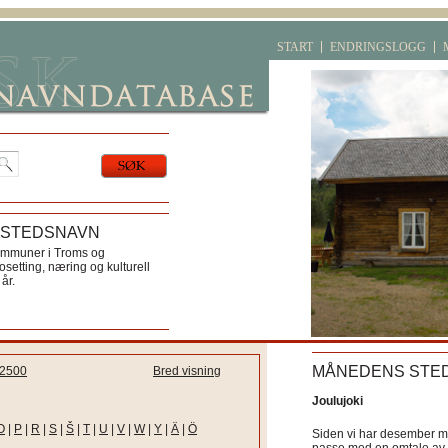
START
ENDRINGSLOGG
 STEDSNAVN
ommuner i Troms og
etting, næring og kulturell
år.
MÅNEDENS STE
2500
Bred visning
Joulujoki
O
|
P
|
R
|
S
|
Š
|
T
|
U
|
V
|
W
|
Y
|
Ä
|
Ö
Siden vi har desember må