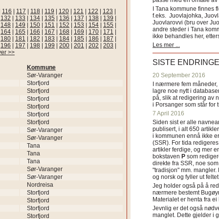
passe med en omtale av s
I Tana kommune finnes fl
|
116
|
117
|
118
|
119
|
120
|
121
|
122
|
123
|
f.eks. Juovlajohka, Juov
|
132
|
133
|
134
|
135
|
136
|
137
|
138
|
139
|
Juovlarovvi (bru over Ju
|
148
|
149
|
150
|
151
|
152
|
153
|
154
|
155
|
andre steder i Tana ko
|
164
|
165
|
166
|
167
|
168
|
169
|
170
|
171
|
ikke behandles her, etter
|
180
|
181
|
182
|
183
|
184
|
185
|
186
|
187
|
Les mer ...
|
196
|
197
|
198
|
199
|
200
|
201
|
202
|
203
|
ver >>
SISTE ENDRING
Kommune
Sør-Varanger
20 September 2016
Storfjord
I nærmere fem måneder, fr
Storfjord
lagre noe nytt i databasen
på, slik at redigering av 
Storfjord
i Porsanger som står for
Storfjord
7 April 2016
Storfjord
Storfjord
Siden sist er alle navn
publisert, i alt 650 artik
Sør-Varanger
i kommunen ennå ikke er
Sør-Varanger
(SSR). For tida redigeres 
Tana
artikler ferdige, og mer e
Tana
bokstaven
P
som redigere
Tana
direkte fra SSR, noe som 
Sør-Varanger
"tradisjon" mm. mangler. 
Sør-Varanger
og norsk og fyller ut felt
Nordreisa
Jeg holder også på å red
Storfjord
nærmere bestemt Bugøyne
Materialet er henta fra e
Storfjord
Storfjord
Jevnlig er det også nødve
manglet. Dette gjelder 
Storfjord