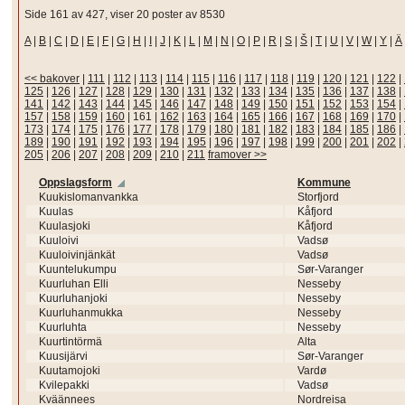
Side 161 av 427, viser 20 poster av 8530
A
|
B
|
C
|
D
|
E
|
F
|
G
|
H
|
I
|
J
|
K
|
L
|
M
|
N
|
O
|
P
|
R
|
S
|
Š
|
T
|
U
|
V
|
W
|
Y
|
Ä
<< bakover
|
111
|
112
|
113
|
114
|
115
|
116
|
117
|
118
|
119
|
120
|
121
|
122
|
125
|
126
|
127
|
128
|
129
|
130
|
131
|
132
|
133
|
134
|
135
|
136
|
137
|
138
|
141
|
142
|
143
|
144
|
145
|
146
|
147
|
148
|
149
|
150
|
151
|
152
|
153
|
154
|
157
|
158
|
159
|
160
|
161
|
162
|
163
|
164
|
165
|
166
|
167
|
168
|
169
|
170
|
173
|
174
|
175
|
176
|
177
|
178
|
179
|
180
|
181
|
182
|
183
|
184
|
185
|
186
|
189
|
190
|
191
|
192
|
193
|
194
|
195
|
196
|
197
|
198
|
199
|
200
|
201
|
202
|
205
|
206
|
207
|
208
|
209
|
210
|
211
framover >>
Oppslagsform
Kommune
Kuukislomanvankka
Storfjord
Kuulas
Kåfjord
Kuulasjoki
Kåfjord
Kuuloivi
Vadsø
Kuuloivinjänkät
Vadsø
Kuuntelukumpu
Sør-Varanger
Kuurluhan Elli
Nesseby
Kuurluhanjoki
Nesseby
Kuurluhanmukka
Nesseby
Kuurluhta
Nesseby
Kuurtintörmä
Alta
Kuusijärvi
Sør-Varanger
Kuutamojoki
Vardø
Kvilepakki
Vadsø
Kväännees
Nordreisa