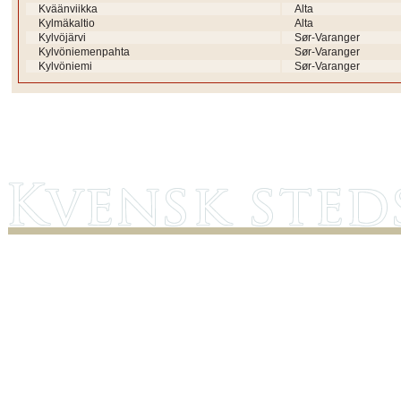
Kväänviikka
Alta
Kylmäkaltio
Alta
Kylvöjärvi
Sør-Varanger
Kylvöniemenpahta
Sør-Varanger
Kylvöniemi
Sør-Varanger