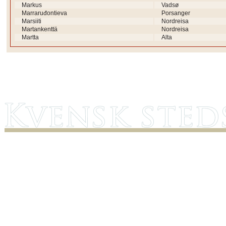
Markus
Vadsø
Marraruđontieva
Porsanger
Marsiiti
Nordreisa
Martankenttä
Nordreisa
Martta
Alta