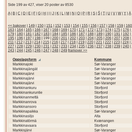
Side 199 av 427, viser 20 poster av 8530
A
|
B
|
C
|
D
|
E
|
F
|
G
|
H
|
I
|
J
|
K
|
L
|
M
|
N
|
O
|
P
|
R
|
S
|
Š
|
T
|
U
|
V
|
W
|
Y
|
Ä
<< bakover
|
149
|
150
|
151
|
152
|
153
|
154
|
155
|
156
|
157
|
158
|
159
|
160
163
|
164
|
165
|
166
|
167
|
168
|
169
|
170
|
171
|
172
|
173
|
174
|
175
|
176
|
179
|
180
|
181
|
182
|
183
|
184
|
185
|
186
|
187
|
188
|
189
|
190
|
191
|
192
|
195
|
196
|
197
|
198
|
199
|
200
|
201
|
202
|
203
|
204
|
205
|
206
|
207
|
208
|
211
|
212
|
213
|
214
|
215
|
216
|
217
|
218
|
219
|
220
|
221
|
222
|
223
|
224
|
227
|
228
|
229
|
230
|
231
|
232
|
233
|
234
|
235
|
236
|
237
|
238
|
239
|
240
|
243
|
244
|
245
|
246
|
247
|
248
|
249
framover >>
Oppslagsform
Kommune
Markkinajoki
Sør-Varanger
Markkinajängät
Sør-Varanger
Markkinajärvi
Sør-Varanger
Markkinajärvi
Sør-Varanger
Markkinajärvi
Sør-Varanger
Markkinankuru
Storfjord
Markkinankuruntie
Storfjord
Markkinanmettä
Storfjord
Markkinanrova
Storfjord
Markkinansoro
Storfjord
Markkinapaikka
Sør-Varanger
Markkinasiljo
Alta
Markkinatörmä
Kvænangen
Markkinavaara
Storfjord
Markkisjärvi
Sør-Varanger