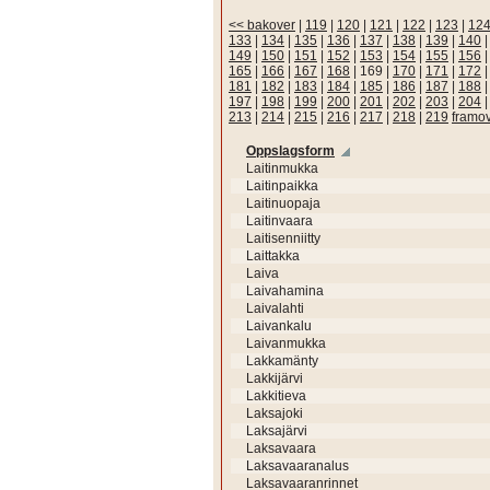
<< bakover
|
119
|
120
|
121
|
122
|
123
|
12
133
|
134
|
135
|
136
|
137
|
138
|
139
|
140
149
|
150
|
151
|
152
|
153
|
154
|
155
|
156
165
|
166
|
167
|
168
|
169
|
170
|
171
|
172
181
|
182
|
183
|
184
|
185
|
186
|
187
|
188
197
|
198
|
199
|
200
|
201
|
202
|
203
|
204
213
|
214
|
215
|
216
|
217
|
218
|
219
framo
Oppslagsform
Laitinmukka
Laitinpaikka
Laitinuopaja
Laitinvaara
Laitisenniitty
Laittakka
Laiva
Laivahamina
Laivalahti
Laivankalu
Laivanmukka
Lakkamänty
Lakkijärvi
Lakkitieva
Laksajoki
Laksajärvi
Laksavaara
Laksavaaranalus
Laksavaaranrinnet