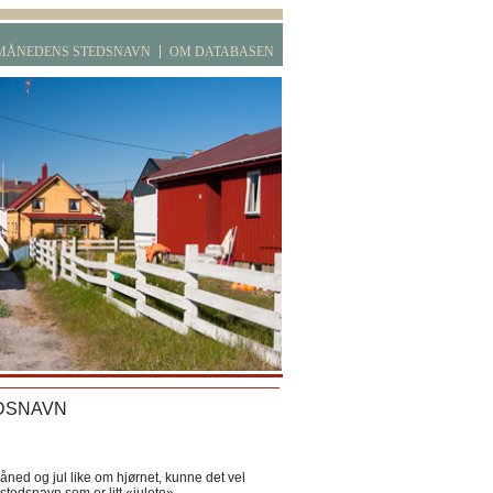
MÅNEDENS STEDSNAVN
OM DATABASEN
DSNAVN
ned og jul like om hjørnet, kunne det vel