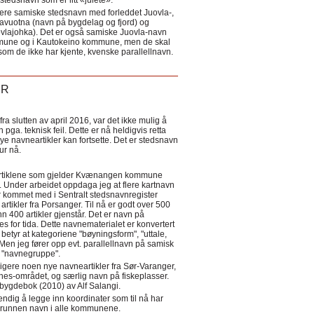
tedsnavn som er litt «julete».
ere samiske stedsnavn med forleddet Juovla-,
lavuotna (navn på bygdelag og fjord) og
ovlajohka). Det er også samiske Juovla-navn
mmune og i Kautokeino kommune, men de skal
som de ikke har kjente, kvenske parallellnavn.
ER
a slutten av april 2016, var det ikke mulig å
 pga. teknisk feil. Dette er nå heldigvis retta
nye navneartikler kan fortsette. Det er stedsnavn
 tur nå.
eartiklene som gjelder Kvænangen kommune
ler. Under arbeidet oppdaga jeg at flere kartnavn
 kommet med i Sentralt stedsnavnregister
artikler fra Porsanger. Til nå er godt over 500
nn 400 artikler gjenstår. Det er navn på
s for tida. Dette navnematerialet er konvertert
betyr at kategoriene "bøyningsform", "uttale,
Men jeg fører opp evt. parallellnavn på samisk
et "navnegruppe".
igere noen nye navneartikler fra Sør-Varanger,
s-området, og særlig navn på fiskeplasser.
i bygdebok (2010) av Alf Salangi.
ndig å legge inn koordinater som til nå har
i grunnen navn i alle kommunene.