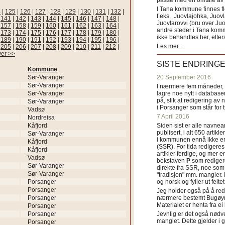
passe med en omtale av s
I Tana kommune finnes fl
4
|
125
|
126
|
127
|
128
|
129
|
130
|
131
|
132
|
f.eks. Juovlajohka, Juov
|
141
|
142
|
143
|
144
|
145
|
146
|
147
|
148
|
Juovlarovvi (bru over Ju
|
157
|
158
|
159
|
160
|
161
|
162
|
163
|
164
|
andre steder i Tana ko
|
173
|
174
|
175
|
176
|
177
|
178
|
179
|
180
|
ikke behandles her, etter
|
189
|
190
|
191
|
192
|
193
|
194
|
195
|
196
|
Les mer ...
|
205
|
206
|
207
|
208
|
209
|
210
|
211
|
212
|
ver >>
SISTE ENDRING
Kommune
Sør-Varanger
20 September 2016
Sør-Varanger
I nærmere fem måneder, fr
Sør-Varanger
lagre noe nytt i databasen
på, slik at redigering av 
Sør-Varanger
i Porsanger som står for
Vadsø
7 April 2016
Nordreisa
Kåfjord
Siden sist er alle navn
publisert, i alt 650 artik
Sør-Varanger
i kommunen ennå ikke er
Kåfjord
(SSR). For tida redigeres 
Kåfjord
artikler ferdige, og mer e
Vadsø
bokstaven
P
som redigere
Sør-Varanger
direkte fra SSR, noe som 
Sør-Varanger
"tradisjon" mm. mangler. 
Porsanger
og norsk og fyller ut felt
Porsanger
Jeg holder også på å red
Porsanger
nærmere bestemt Bugøyne
Materialet er henta fra e
Porsanger
Porsanger
Jevnlig er det også nødve
manglet. Dette gjelder 
Porsanger