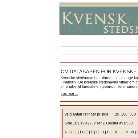
OM DATABASEN FOR KVENSKE
Kvenske stedsnavn har utbredelse i mange k
Finnmark. De kvenske stedsnavna vitner om bos
tilhørighet til landsdelen gjennom flere hundre 
Les mer ...
Velg antall listinger pr side:
20
100
500
Side 169 av 427, viser 20 poster av 8530
A
|
B
|
C
|
D
|
E
|
F
|
G
|
H
|
I
|
J
|
K
|
L
|
M
|
N
|