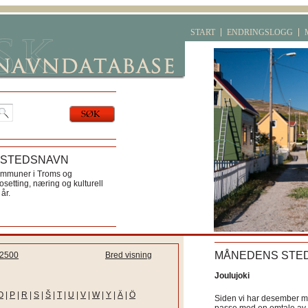
START
ENDRINGSLOGG
 STEDSNAVN
ommuner i Troms og
etting, næring og kulturell
år.
MÅNEDENS STE
2500
Bred visning
Joulujoki
O
|
P
|
R
|
S
|
Š
|
T
|
U
|
V
|
W
|
Y
|
Ä
|
Ö
Siden vi har desember må