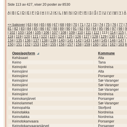
Side 113 av 427, viser 20 poster av 8530
A
|
B
|
C
|
D
|
E
|
F
|
G
|
H
|
I
|
J
|
K
|
L
|
M
|
N
|
O
|
P
|
R
|
S
|
Š
|
T
|
U
|
V
|
W
|
Y
|
Ä
<< bakover
|
63
|
64
|
65
|
66
|
67
|
68
|
69
|
70
|
71
|
72
|
73
|
74
|
75
|
76
|
77
|
81
|
82
|
83
|
84
|
85
|
86
|
87
|
88
|
89
|
90
|
91
|
92
|
93
|
94
|
95
|
96
|
97
|
98
|
9
|
102
|
103
|
104
|
105
|
106
|
107
|
108
|
109
|
110
|
111
|
112
|
113
|
114
|
115
|
118
|
119
|
120
|
121
|
122
|
123
|
124
|
125
|
126
|
127
|
128
|
129
|
130
|
131
|
134
|
135
|
136
|
137
|
138
|
139
|
140
|
141
|
142
|
143
|
144
|
145
|
146
|
147
|
150
|
151
|
152
|
153
|
154
|
155
|
156
|
157
|
158
|
159
|
160
|
161
|
162
|
163
f
Oppslagsform
Kommune
Kehäsaari
Alta
Keino
Tana
Keinojoki
Nordreisa
Keinojärvi
Alta
Keinojärvi
Porsanger
Keinojärvi
Sør-Varanger
Keinojärvi
Sør-Varanger
Keinojärvi
Sør-Varanger
Keinojärvi
Nordreisa
Keinokanjärvet
Porsanger
Keinolammet
Sør-Varanger
Keinopahta
Storfjord
Keinotakka
Nordreisa
Keinotakka
Nordreisa
Keinotokanvaara
Porsanger
Keinotokanvaaranjärvet
Porsanger