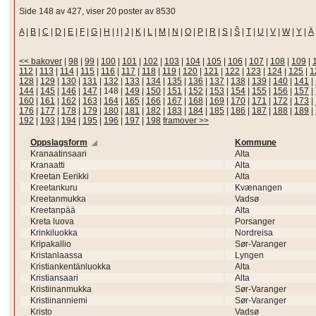
Side 148 av 427, viser 20 poster av 8530
A
|
B
|
C
|
D
|
E
|
F
|
G
|
H
|
I
|
J
|
K
|
L
|
M
|
N
|
O
|
P
|
R
|
S
|
Š
|
T
|
U
|
V
|
W
|
Y
|
Ä
<< bakover
|
98
|
99
|
100
|
101
|
102
|
103
|
104
|
105
|
106
|
107
|
108
|
109
|
112
|
113
|
114
|
115
|
116
|
117
|
118
|
119
|
120
|
121
|
122
|
123
|
124
|
125
|
1
128
|
129
|
130
|
131
|
132
|
133
|
134
|
135
|
136
|
137
|
138
|
139
|
140
|
141
|
144
|
145
|
146
|
147
|
148
|
149
|
150
|
151
|
152
|
153
|
154
|
155
|
156
|
157
|
160
|
161
|
162
|
163
|
164
|
165
|
166
|
167
|
168
|
169
|
170
|
171
|
172
|
173
|
176
|
177
|
178
|
179
|
180
|
181
|
182
|
183
|
184
|
185
|
186
|
187
|
188
|
189
|
192
|
193
|
194
|
195
|
196
|
197
|
198
framover >>
Oppslagsform
Kommune
Kranaatinsaari
Alta
Kranaatti
Alta
Kreetan Eerikki
Alta
Kreetankuru
Kvænangen
Kreetanmukka
Vadsø
Kreetanpää
Alta
Kreta luova
Porsanger
Krinkiluokka
Nordreisa
Kripakallio
Sør-Varanger
Kristanlaassa
Lyngen
Kristiankentänluokka
Alta
Kristiansaari
Alta
Kristiinanmukka
Sør-Varanger
Kristiinanniemi
Sør-Varanger
Kristo
Vadsø