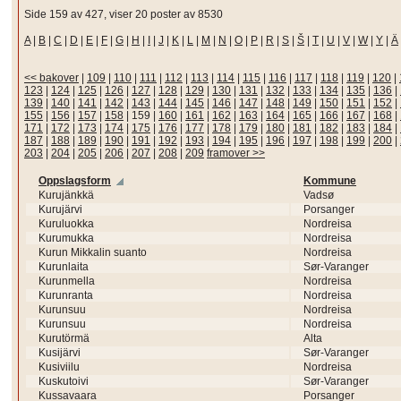
Side 159 av 427, viser 20 poster av 8530
A
|
B
|
C
|
D
|
E
|
F
|
G
|
H
|
I
|
J
|
K
|
L
|
M
|
N
|
O
|
P
|
R
|
S
|
Š
|
T
|
U
|
V
|
W
|
Y
|
Ä
<< bakover
|
109
|
110
|
111
|
112
|
113
|
114
|
115
|
116
|
117
|
118
|
119
|
120
|
123
|
124
|
125
|
126
|
127
|
128
|
129
|
130
|
131
|
132
|
133
|
134
|
135
|
136
|
139
|
140
|
141
|
142
|
143
|
144
|
145
|
146
|
147
|
148
|
149
|
150
|
151
|
152
|
155
|
156
|
157
|
158
|
159
|
160
|
161
|
162
|
163
|
164
|
165
|
166
|
167
|
168
|
171
|
172
|
173
|
174
|
175
|
176
|
177
|
178
|
179
|
180
|
181
|
182
|
183
|
184
|
187
|
188
|
189
|
190
|
191
|
192
|
193
|
194
|
195
|
196
|
197
|
198
|
199
|
200
|
203
|
204
|
205
|
206
|
207
|
208
|
209
framover >>
Oppslagsform
Kommune
Kurujänkkä
Vadsø
Kurujärvi
Porsanger
Kuruluokka
Nordreisa
Kurumukka
Nordreisa
Kurun Mikkalin suanto
Nordreisa
Kurunlaita
Sør-Varanger
Kurunmella
Nordreisa
Kurunranta
Nordreisa
Kurunsuu
Nordreisa
Kurunsuu
Nordreisa
Kurutörmä
Alta
Kusijärvi
Sør-Varanger
Kusiviilu
Nordreisa
Kuskutoivi
Sør-Varanger
Kussavaara
Porsanger