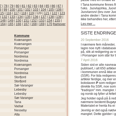
passe med en omtale av s
I Tana kommune finnes fl
7
|
78
|
79
|
80
|
81
|
82
|
83
|
84
|
85
|
86
|
87
|
f.eks. Juovlajohka, Juov
8
|
99
|
100
|
101
|
102
|
103
|
104
|
105
|
106
|
Juovlarovvi (bru over Ju
115
|
116
|
117
|
118
|
119
|
120
|
121
|
122
|
123
andre steder i Tana ko
|
132
|
133
|
134
|
135
|
136
|
137
|
138
|
139
|
ikke behandles her, etter
|
148
|
149
|
150
|
151
|
152
|
153
|
154
|
155
|
Les mer ...
|
164
|
165
|
166
|
167
|
168
|
169
|
170
framover
SISTE ENDRING
Kommune
Kvænangen
20 September 2016
Kvænangen
I nærmere fem måneder, fr
Porsanger
lagre noe nytt i databasen
på, slik at redigering av 
Porsanger
i Porsanger som står for
Nordreisa
7 April 2016
Nordreisa
Kvænangen
Siden sist er alle navn
publisert, i alt 650 artik
Porsanger
i kommunen ennå ikke er
Nordreisa
(SSR). For tida redigeres 
Storfjord
artikler ferdige, og mer e
Storfjord
bokstaven
P
som redigere
Sør-Varanger
direkte fra SSR, noe som 
Lebesby
"tradisjon" mm. mangler. 
Lebesby
og norsk og fyller ut felt
Sør-Varanger
Jeg holder også på å red
Tana
nærmere bestemt Bugøyne
Materialet er henta fra e
Vadsø
Nesseby
Jevnlig er det også nødve
manglet. Dette gjelder 
Alta