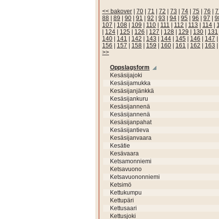
<< bakover
|
70
|
71
|
72
|
73
|
74
|
75
|
76
|
7
88
|
89
|
90
|
91
|
92
|
93
|
94
|
95
|
96
|
97
|
9
107
|
108
|
109
|
110
|
111
|
112
|
113
|
114
|
|
124
|
125
|
126
|
127
|
128
|
129
|
130
|
131
140
|
141
|
142
|
143
|
144
|
145
|
146
|
147
156
|
157
|
158
|
159
|
160
|
161
|
162
|
163
>>
Oppslagsform
Kesäsijajoki
Kesäsijamukka
Kesäsijanjänkkä
Kesäsijankuru
Kesäsijannenä
Kesäsijannenä
Kesäsijanpahat
Kesäsijantieva
Kesäsijanvaara
Kesätie
Kesävaara
Ketsamonniemi
Ketsavuono
Ketsavuononniemi
Ketsimö
Kettukumpu
Kettupäri
Kettusaari
Kettusjoki