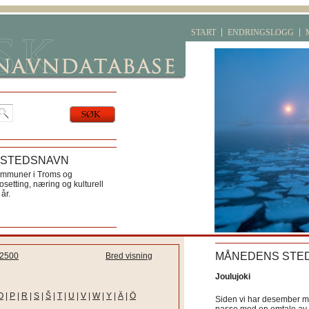
START
ENDRINGSLOGG
 STEDSNAVN
ommuner i Troms og
etting, næring og kulturell
år.
MÅNEDENS STE
2500
Bred visning
Joulujoki
O
|
P
|
R
|
S
|
Š
|
T
|
U
|
V
|
W
|
Y
|
Ä
|
Ö
Siden vi har desember må