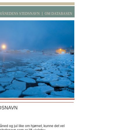
MÅNEDENS STEDSNAVN
OM DATABASEN
DSNAVN
ned og jul like om hjørnet, kunne det vel