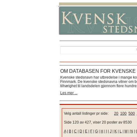
OM DATABASEN FOR KVENSKE
Kvenske stedsnavn har utbredelse i mange k
Finnmark. De kvenske stedsnavna vitner om bos
tilhørighet til landsdelen gjennom flere hundre 
Les mer ...
Velg antall listinger pr side:
20
100
500
Side 120 av 427, viser 20 poster av 8530
A
|
B
|
C
|
D
|
E
|
F
|
G
|
H
|
I
|
J
|
K
|
L
|
M
|
N
|