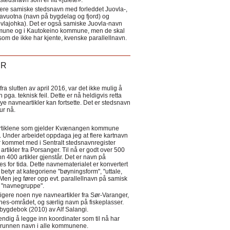
tedsnavn som er litt «julete».
ere samiske stedsnavn med forleddet Juovla-,
lavuotna (navn på bygdelag og fjord) og
ovlajohka). Det er også samiske Juovla-navn
mmune og i Kautokeino kommune, men de skal
som de ikke har kjente, kvenske parallellnavn.
ER
a slutten av april 2016, var det ikke mulig å
 pga. teknisk feil. Dette er nå heldigvis retta
nye navneartikler kan fortsette. Det er stedsnavn
 tur nå.
eartiklene som gjelder Kvænangen kommune
ler. Under arbeidet oppdaga jeg at flere kartnavn
 kommet med i Sentralt stedsnavnregister
artikler fra Porsanger. Til nå er godt over 500
nn 400 artikler gjenstår. Det er navn på
s for tida. Dette navnematerialet er konvertert
betyr at kategoriene "bøyningsform", "uttale,
Men jeg fører opp evt. parallellnavn på samisk
et "navnegruppe".
igere noen nye navneartikler fra Sør-Varanger,
s-området, og særlig navn på fiskeplasser.
i bygdebok (2010) av Alf Salangi.
ndig å legge inn koordinater som til nå har
i grunnen navn i alle kommunene.