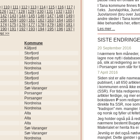
passe med en omtale av s
I Tana kommune finnes fl
9
|
110
|
111
|
112
|
113
|
114
|
115
|
116
|
117
|
f.eks. Juovlajohka, Juov
126
|
127
|
128
|
129
|
130
|
131
|
132
|
133
|
Juovlarovvi (bru over Ju
|
142
|
143
|
144
|
145
|
146
|
147
|
148
|
149
|
andre steder i Tana ko
|
158
|
159
|
160
|
161
|
162
|
163
|
164
|
165
|
ikke behandles her, etter
|
174
|
175
|
176
|
177
|
178
|
179
|
180
|
181
|
Les mer ...
|
190
|
191
|
192
|
193
|
194
|
195
|
196
|
197
|
ver >>
SISTE ENDRING
Kommune
Kåfjord
20 September 2016
Storfjord
I nærmere fem måneder, fr
Storfjord
lagre noe nytt i databasen
på, slik at redigering av 
Nordreisa
i Porsanger som står for
Nordreisa
7 April 2016
Storfjord
Storfjord
Siden sist er alle navn
publisert, i alt 650 artik
Storfjord
i kommunen ennå ikke er
Sør-Varanger
(SSR). For tida redigeres 
Porsanger
artikler ferdige, og mer e
Porsanger
bokstaven
P
som redigere
Nordreisa
direkte fra SSR, noe som 
Nordreisa
"tradisjon" mm. mangler. 
Alta
og norsk og fyller ut felt
Alta
Jeg holder også på å red
Alta
nærmere bestemt Bugøyne
Materialet er henta fra e
Sør-Varanger
Sør-Varanger
Jevnlig er det også nødve
manglet. Dette gjelder 
Nordreisa