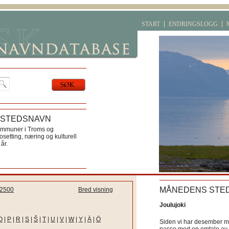
START
ENDRINGSLOGG
 STEDSNAVN
ommuner i Troms og
etting, næring og kulturell
år.
MÅNEDENS STE
2500
Bred visning
Joulujoki
O
|
P
|
R
|
S
|
Š
|
T
|
U
|
V
|
W
|
Y
|
Ä
|
Ö
Siden vi har desember må