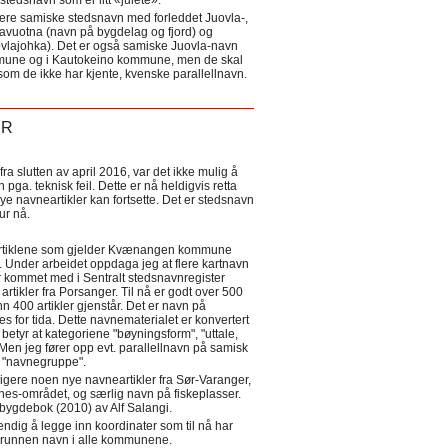
tedsnavn som er litt «julete».
ere samiske stedsnavn med forleddet Juovla-,
lavuotna (navn på bygdelag og fjord) og
ovlajohka). Det er også samiske Juovla-navn
mmune og i Kautokeino kommune, men de skal
som de ikke har kjente, kvenske parallellnavn.
ER
a slutten av april 2016, var det ikke mulig å
 pga. teknisk feil. Dette er nå heldigvis retta
nye navneartikler kan fortsette. Det er stedsnavn
 tur nå.
eartiklene som gjelder Kvænangen kommune
ler. Under arbeidet oppdaga jeg at flere kartnavn
 kommet med i Sentralt stedsnavnregister
artikler fra Porsanger. Til nå er godt over 500
nn 400 artikler gjenstår. Det er navn på
s for tida. Dette navnematerialet er konvertert
betyr at kategoriene "bøyningsform", "uttale,
Men jeg fører opp evt. parallellnavn på samisk
et "navnegruppe".
igere noen nye navneartikler fra Sør-Varanger,
s-området, og særlig navn på fiskeplasser.
i bygdebok (2010) av Alf Salangi.
ndig å legge inn koordinater som til nå har
i grunnen navn i alle kommunene.