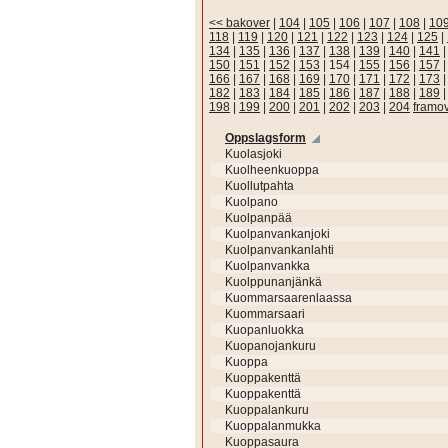
<< bakover
|
104
|
105
|
106
|
107
|
108
|
10
118
|
119
|
120
|
121
|
122
|
123
|
124
|
125
|
134
|
135
|
136
|
137
|
138
|
139
|
140
|
141
150
|
151
|
152
|
153
|
154
|
155
|
156
|
157
166
|
167
|
168
|
169
|
170
|
171
|
172
|
173
182
|
183
|
184
|
185
|
186
|
187
|
188
|
189
198
|
199
|
200
|
201
|
202
|
203
|
204
framo
Oppslagsform
Kuolasjoki
Kuolheenkuoppa
Kuollutpahta
Kuolpano
Kuolpanpää
Kuolpanvankanjoki
Kuolpanvankanlahti
Kuolpanvankka
Kuolppunanjänkä
Kuommarsaarenlaassa
Kuommarsaari
Kuopanluokka
Kuopanojankuru
Kuoppa
Kuoppakenttä
Kuoppakenttä
Kuoppalankuru
Kuoppalanmukka
Kuoppasaura