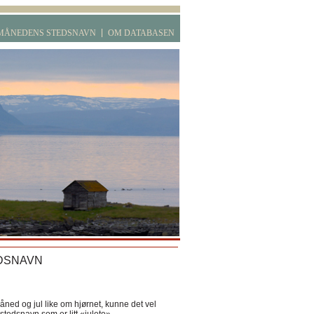
MÅNEDENS STEDSNAVN
OM DATABASEN
DSNAVN
ned og jul like om hjørnet, kunne det vel