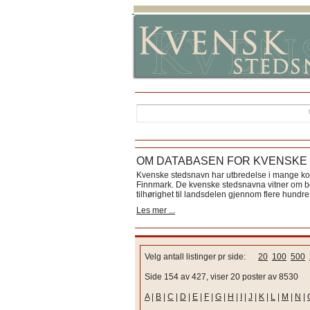
OM DATABASEN FOR KVENSKE
Kvenske stedsnavn har utbredelse i mange k
Finnmark. De kvenske stedsnavna vitner om bos
tilhørighet til landsdelen gjennom flere hundre 
Les mer ...
Velg antall listinger pr side:
20
100
500
Side 154 av 427, viser 20 poster av 8530
A
|
B
|
C
|
D
|
E
|
F
|
G
|
H
|
I
|
J
|
K
|
L
|
M
|
N
|