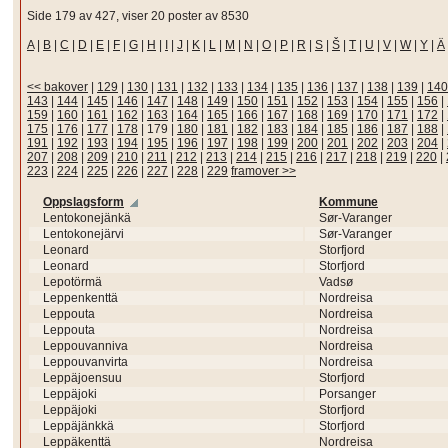
Side 179 av 427, viser 20 poster av 8530
A
|
B
|
C
|
D
|
E
|
F
|
G
|
H
|
I
|
J
|
K
|
L
|
M
|
N
|
O
|
P
|
R
|
S
|
Š
|
T
|
U
|
V
|
W
|
Y
|
Ä
<< bakover
|
129
|
130
|
131
|
132
|
133
|
134
|
135
|
136
|
137
|
138
|
139
|
140
143
|
144
|
145
|
146
|
147
|
148
|
149
|
150
|
151
|
152
|
153
|
154
|
155
|
156
|
159
|
160
|
161
|
162
|
163
|
164
|
165
|
166
|
167
|
168
|
169
|
170
|
171
|
172
|
175
|
176
|
177
|
178
|
179
|
180
|
181
|
182
|
183
|
184
|
185
|
186
|
187
|
188
|
191
|
192
|
193
|
194
|
195
|
196
|
197
|
198
|
199
|
200
|
201
|
202
|
203
|
204
|
207
|
208
|
209
|
210
|
211
|
212
|
213
|
214
|
215
|
216
|
217
|
218
|
219
|
220
|
223
|
224
|
225
|
226
|
227
|
228
|
229
framover >>
Oppslagsform
Kommune
Lentokonejänkä
Sør-Varanger
Lentokonejärvi
Sør-Varanger
Leonard
Storfjord
Leonard
Storfjord
Lepotörmä
Vadsø
Leppenkenttä
Nordreisa
Leppouta
Nordreisa
Leppouta
Nordreisa
Leppouvanniva
Nordreisa
Leppouvanvirta
Nordreisa
Leppäjoensuu
Storfjord
Leppäjoki
Porsanger
Leppäjoki
Storfjord
Leppäjänkkä
Storfjord
Leppäkenttä
Nordreisa