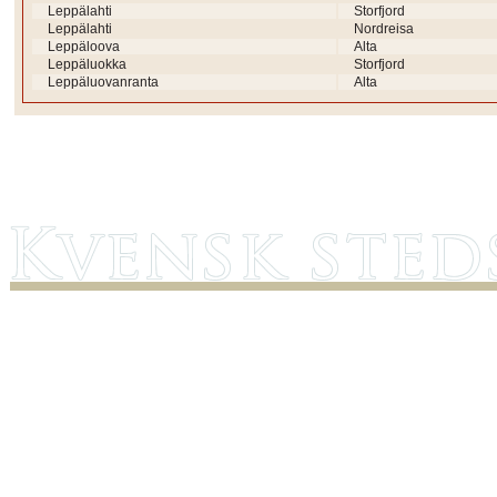
Leppälahti
Storfjord
Leppälahti
Nordreisa
Leppäloova
Alta
Leppäluokka
Storfjord
Leppäluovanranta
Alta