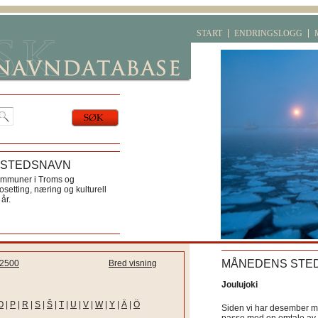
START
ENDRINGSLOGG
 STEDSNAVN
ommuner i Troms og
etting, næring og kulturell
år.
MÅNEDENS STE
2500
Bred visning
Joulujoki
O
|
P
|
R
|
S
|
Š
|
T
|
U
|
V
|
W
|
Y
|
Ä
|
Ö
Siden vi har desember må