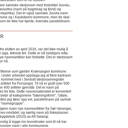
tedsnavn som er litt «julete».
ere samiske stedsnavn med forleddet Juovla-,
lavuotna (navn på bygdelag og fjord) og
ovlajohka). Det er også samiske Juovla-navn
mmune og i Kautokeino kommune, men de skal
som de ikke har kjente, kvenske parallellnavn.
ER
a slutten av april 2016, var det ikke mulig å
 pga. teknisk feil. Dette er nå heldigvis retta
nye navneartikler kan fortsette. Det er stedsnavn
 tur nå.
eartiklene som gjelder Kvænangen kommune
ler. Under arbeidet oppdaga jeg at flere kartnavn
 kommet med i Sentralt stedsnavnregister
artikler fra Porsanger. Til nå er godt over 500
nn 400 artikler gjenstår. Det er navn på
s for tida. Dette navnematerialet er konvertert
betyr at kategoriene "bøyningsform", "uttale,
Men jeg fører opp evt. parallellnavn på samisk
et "navnegruppe".
igere noen nye navneartikler fra Sør-Varanger,
s-området, og særlig navn på fiskeplasser.
i bygdebok (2010) av Alf Salangi.
ndig å legge inn koordinater som til nå har
i grunnen navn i alle kommunene.