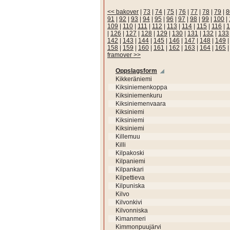
<< bakover
|
73
|
74
|
75
|
76
|
77
|
78
|
79
|
8
91
|
92
|
93
|
94
|
95
|
96
|
97
|
98
|
99
|
100
|
109
|
110
|
111
|
112
|
113
|
114
|
115
|
116
|
1
|
126
|
127
|
128
|
129
|
130
|
131
|
132
|
133
142
|
143
|
144
|
145
|
146
|
147
|
148
|
149
158
|
159
|
160
|
161
|
162
|
163
|
164
|
165
framover >>
Oppslagsform
Kikkeräniemi
Kiksiniemenkoppa
Kiksiniemenkuru
Kiksiniemenvaara
Kiksiniemi
Kiksiniemi
Kiksiniemi
Killemuu
Killi
Kilpakoski
Kilpaniemi
Kilpankari
Kilpettieva
Kilpuniska
Kilvo
Kilvonkivi
Kilvonniska
Kimanmeri
Kimmonpuujärvi