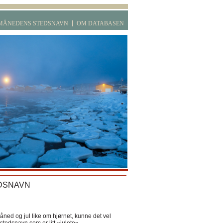
MÅNEDENS STEDSNAVN
OM DATABASEN
DSNAVN
ned og jul like om hjørnet, kunne det vel