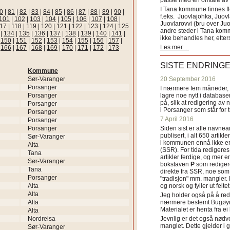
passe med en omtale av s
I Tana kommune finnes fl
0
|
81
|
82
|
83
|
84
|
85
|
86
|
87
|
88
|
89
|
90
|
f.eks. Juovlajohka, Juov
101
|
102
|
103
|
104
|
105
|
106
|
107
|
108
|
Juovlarovvi (bru over Ju
17
|
118
|
119
|
120
|
121
|
122
|
123
|
124
|
125
andre steder i Tana ko
|
134
|
135
|
136
|
137
|
138
|
139
|
140
|
141
|
ikke behandles her, etter
|
150
|
151
|
152
|
153
|
154
|
155
|
156
|
157
|
Les mer ...
|
166
|
167
|
168
|
169
|
170
|
171
|
172
|
173
SISTE ENDRING
Kommune
Sør-Varanger
20 September 2016
Porsanger
I nærmere fem måneder, fr
Porsanger
lagre noe nytt i databasen
på, slik at redigering av 
Porsanger
i Porsanger som står for
Porsanger
7 April 2016
Porsanger
Porsanger
Siden sist er alle navn
publisert, i alt 650 artik
Sør-Varanger
i kommunen ennå ikke er
Alta
(SSR). For tida redigeres 
Tana
artikler ferdige, og mer e
Sør-Varanger
bokstaven
P
som redigere
Tana
direkte fra SSR, noe som 
Porsanger
"tradisjon" mm. mangler. 
Alta
og norsk og fyller ut felt
Alta
Jeg holder også på å red
Alta
nærmere bestemt Bugøyne
Materialet er henta fra e
Alta
Nordreisa
Jevnlig er det også nødve
manglet. Dette gjelder 
Sør-Varanger