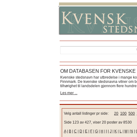
OM DATABASEN FOR KVENSKE
Kvenske stedsnavn har utbredelse i mange k
Finnmark. De kvenske stedsnavna vitner om bos
tilhørighet til landsdelen gjennom flere hundre 
Les mer ...
Velg antall listinger pr side:
20
100
500
Side 123 av 427, viser 20 poster av 8530
A
|
B
|
C
|
D
|
E
|
F
|
G
|
H
|
I
|
J
|
K
|
L
|
M
|
N
|