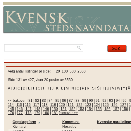
Velg antall listinger pr side:
20
100
500
2500
Side 131 av 427, viser 20 poster av 8530
A
|
B
|
C
|
D
|
E
|
F
|
G
|
H
|
I
|
J
|
K
|
L
|
M
|
N
|
O
|
P
|
R
|
S
|
Š
|
T
|
U
|
V
|
W
|
Y
|
Ä
<< bakover
|
81
|
82
|
83
|
84
|
85
|
86
|
87
|
88
|
89
|
90
|
91
|
92
|
93
|
94
|
95
|
114
|
115
|
116
|
117
|
118
|
119
|
120
|
121
|
122
|
123
|
124
|
125
|
126
|
127
|
1
145
|
146
|
147
|
148
|
149
|
150
|
151
|
152
|
153
|
154
|
155
|
156
|
157
|
158
|
176
|
177
|
178
|
179
|
180
|
181
framover >>
Oppslagsform
Kommune
Kvenske parallellna
Kivrijärvi
Nesseby