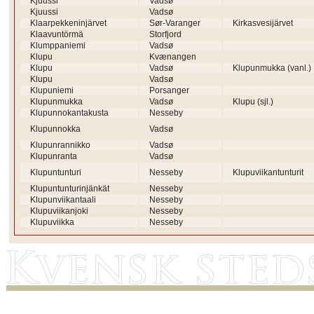
Kjuussi
Vadsø
Kjuussi
Vadsø
Klaarpekkeninjärvet
Sør-Varanger
Kirkasvesijärvet
Klaavuntörmä
Storfjord
Klumppaniemi
Vadsø
Klupu
Kvænangen
Klupu
Vadsø
Klupunmukka (vanl.)
Klupu
Vadsø
Klupuniemi
Porsanger
Klupunmukka
Vadsø
Klupu (sjl.)
Klupunnokantakusta
Nesseby
Klupunnokka
Vadsø
Klupunrannikko
Vadsø
Klupunranta
Vadsø
Klupuntunturi
Nesseby
Klupuviikantunturit
Klupuntunturinjänkät
Nesseby
Klupunviikantaali
Nesseby
Klupuviikanjoki
Nesseby
Klupuviikka
Nesseby