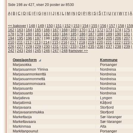
Side 198 av 427, viser 20 poster av 8530
A
|
B
|
C
|
D
|
E
|
F
|
G
|
H
|
I
|
J
|
K
|
L
|
M
|
N
|
O
|
P
|
R
|
S
|
Š
|
T
|
U
|
V
|
W
|
Y
|
Ä
<< bakover
|
148
|
149
|
150
|
151
|
152
|
153
|
154
|
155
|
156
|
157
|
158
|
159
162
|
163
|
164
|
165
|
166
|
167
|
168
|
169
|
170
|
171
|
172
|
173
|
174
|
175
|
178
|
179
|
180
|
181
|
182
|
183
|
184
|
185
|
186
|
187
|
188
|
189
|
190
|
191
|
194
|
195
|
196
|
197
|
198
|
199
|
200
|
201
|
202
|
203
|
204
|
205
|
206
|
207
|
210
|
211
|
212
|
213
|
214
|
215
|
216
|
217
|
218
|
219
|
220
|
221
|
222
|
223
|
226
|
227
|
228
|
229
|
230
|
231
|
232
|
233
|
234
|
235
|
236
|
237
|
238
|
239
|
242
|
243
|
244
|
245
|
246
|
247
|
248
framover >>
Oppslagsform
Kommune
Marjasokka
Porsanger
Marjasuannon Yliniva
Nordreisa
Marjasuannonkenttä
Nordreisa
Marjasuannonmettä
Nordreisa
Marjasuannonvaara
Nordreisa
Marjasuanto
Nordreisa
Marjasuanto
Nordreisa
Marjatieva
Lyngen
Marjatörmä
Kåfjord
Marjavaara
Storfjord
Marjavaaranmukka
Storfjord
Markettaoja
Sør-Varanger
Markettavaara
Sør-Varanger
Markinmaa
Alta
Markitanpounut
Porsanger