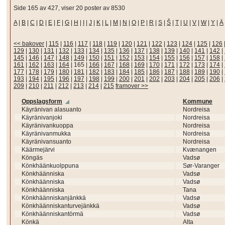
Side 165 av 427, viser 20 poster av 8530
A
|
B
|
C
|
D
|
E
|
F
|
G
|
H
|
I
|
J
|
K
|
L
|
M
|
N
|
O
|
P
|
R
|
S
|
Š
|
T
|
U
|
V
|
W
|
Y
|
Ä
<< bakover
|
115
|
116
|
117
|
118
|
119
|
120
|
121
|
122
|
123
|
124
|
125
|
126
129
|
130
|
131
|
132
|
133
|
134
|
135
|
136
|
137
|
138
|
139
|
140
|
141
|
142
|
145
|
146
|
147
|
148
|
149
|
150
|
151
|
152
|
153
|
154
|
155
|
156
|
157
|
158
|
161
|
162
|
163
|
164
|
165
|
166
|
167
|
168
|
169
|
170
|
171
|
172
|
173
|
174
|
177
|
178
|
179
|
180
|
181
|
182
|
183
|
184
|
185
|
186
|
187
|
188
|
189
|
190
|
193
|
194
|
195
|
196
|
197
|
198
|
199
|
200
|
201
|
202
|
203
|
204
|
205
|
206
|
209
|
210
|
211
|
212
|
213
|
214
|
215
framover >>
Oppslagsform
Kommune
Käyränivan alasuanto
Nordreisa
Käyränivanjoki
Nordreisa
Käyränivankuoppa
Nordreisa
Käyränivanmukka
Nordreisa
Käyränivansuanto
Nordreisa
Käärmejärvi
Kvænangen
Köngäs
Vadsø
Könkhäänkuolppuna
Sør-Varanger
Könkhäänniska
Vadsø
Könkhäänniska
Vadsø
Könkhäänniska
Tana
Könkhäänniskanjänkkä
Vadsø
Könkhäänniskanturvejänkkä
Vadsø
Könkhäänniskantörmä
Vadsø
Könkä
Alta