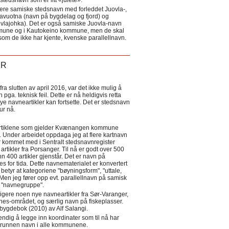
tedsnavn som er litt «julete».
ere samiske stedsnavn med forleddet Juovla-,
lavuotna (navn på bygdelag og fjord) og
ovlajohka). Det er også samiske Juovla-navn
mmune og i Kautokeino kommune, men de skal
som de ikke har kjente, kvenske parallellnavn.
ER
a slutten av april 2016, var det ikke mulig å
 pga. teknisk feil. Dette er nå heldigvis retta
nye navneartikler kan fortsette. Det er stedsnavn
 tur nå.
eartiklene som gjelder Kvænangen kommune
ler. Under arbeidet oppdaga jeg at flere kartnavn
 kommet med i Sentralt stedsnavnregister
artikler fra Porsanger. Til nå er godt over 500
nn 400 artikler gjenstår. Det er navn på
s for tida. Dette navnematerialet er konvertert
betyr at kategoriene "bøyningsform", "uttale,
Men jeg fører opp evt. parallellnavn på samisk
et "navnegruppe".
igere noen nye navneartikler fra Sør-Varanger,
s-området, og særlig navn på fiskeplasser.
i bygdebok (2010) av Alf Salangi.
ndig å legge inn koordinater som til nå har
i grunnen navn i alle kommunene.