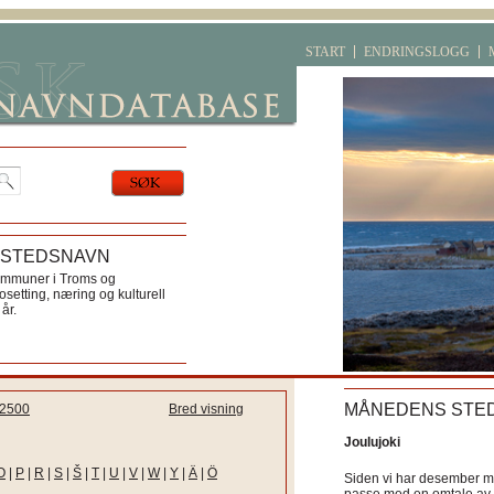
START
ENDRINGSLOGG
 STEDSNAVN
ommuner i Troms og
etting, næring og kulturell
år.
MÅNEDENS STE
2500
Bred visning
Joulujoki
O
|
P
|
R
|
S
|
Š
|
T
|
U
|
V
|
W
|
Y
|
Ä
|
Ö
Siden vi har desember må