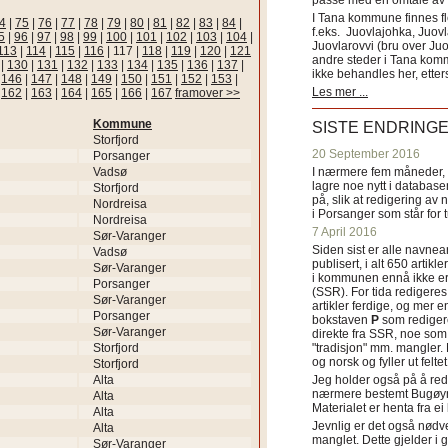
passe med en omtale av s
I Tana kommune finnes fl
4
|
75
|
76
|
77
|
78
|
79
|
80
|
81
|
82
|
83
|
84
|
f.eks. Juovlajohka, Juov
5
|
96
|
97
|
98
|
99
|
100
|
101
|
102
|
103
|
104
|
Juovlarovvi (bru over Ju
113
|
114
|
115
|
116
|
117
|
118
|
119
|
120
|
121
andre steder i Tana ko
|
130
|
131
|
132
|
133
|
134
|
135
|
136
|
137
|
ikke behandles her, etter
|
146
|
147
|
148
|
149
|
150
|
151
|
152
|
153
|
Les mer ...
|
162
|
163
|
164
|
165
|
166
|
167
framover >>
Kommune
SISTE ENDRING
Storfjord
20 September 2016
Porsanger
Vadsø
I nærmere fem måneder, fr
lagre noe nytt i databasen
Storfjord
på, slik at redigering av 
Nordreisa
i Porsanger som står for
Nordreisa
7 April 2016
Sør-Varanger
Siden sist er alle navn
Vadsø
publisert, i alt 650 artik
Sør-Varanger
i kommunen ennå ikke er
Porsanger
(SSR). For tida redigeres 
Sør-Varanger
artikler ferdige, og mer e
Porsanger
bokstaven
P
som redigere
Sør-Varanger
direkte fra SSR, noe som 
Storfjord
"tradisjon" mm. mangler. 
og norsk og fyller ut felt
Storfjord
Alta
Jeg holder også på å red
nærmere bestemt Bugøyne
Alta
Materialet er henta fra e
Alta
Jevnlig er det også nødve
Alta
manglet. Dette gjelder 
Sør-Varanger