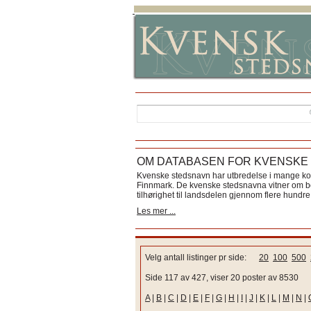
OM DATABASEN FOR KVENSKE
Kvenske stedsnavn har utbredelse i mange k
Finnmark. De kvenske stedsnavna vitner om bos
tilhørighet til landsdelen gjennom flere hundre 
Les mer ...
Velg antall listinger pr side:
20
100
500
Side 117 av 427, viser 20 poster av 8530
A
|
B
|
C
|
D
|
E
|
F
|
G
|
H
|
I
|
J
|
K
|
L
|
M
|
N
|