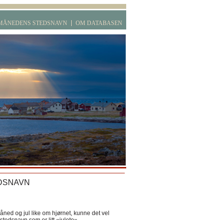
MÅNEDENS STEDSNAVN
OM DATABASEN
DSNAVN
ned og jul like om hjørnet, kunne det vel