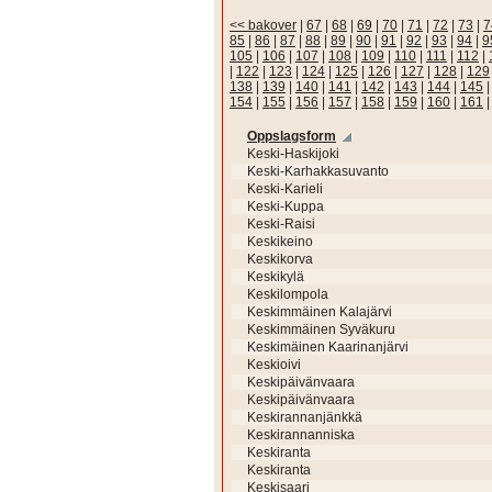
<< bakover
|
67
|
68
|
69
|
70
|
71
|
72
|
73
|
7
85
|
86
|
87
|
88
|
89
|
90
|
91
|
92
|
93
|
94
|
9
105
|
106
|
107
|
108
|
109
|
110
|
111
|
112
|
|
122
|
123
|
124
|
125
|
126
|
127
|
128
|
129
138
|
139
|
140
|
141
|
142
|
143
|
144
|
145
154
|
155
|
156
|
157
|
158
|
159
|
160
|
161
Oppslagsform
Keski-Haskijoki
Keski-Karhakkasuvanto
Keski-Karieli
Keski-Kuppa
Keski-Raisi
Keskikeino
Keskikorva
Keskikylä
Keskilompola
Keskimmäinen Kalajärvi
Keskimmäinen Syväkuru
Keskimäinen Kaarinanjärvi
Keskioivi
Keskipäivänvaara
Keskipäivänvaara
Keskirannanjänkkä
Keskirannanniska
Keskiranta
Keskiranta
Keskisaari