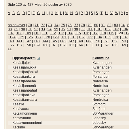
Side 120 av 427, viser 20 poster av 8530
A
|
B
|
C
|
D
|
E
|
F
|
G
|
H
|
I
|
J
|
K
|
L
|
M
|
N
|
O
|
P
|
R
|
S
|
Š
|
T
|
U
|
V
|
W
|
Y
|
Ä
<< bakover
|
70
|
71
|
72
|
73
|
74
|
75
|
76
|
77
|
78
|
79
|
80
|
81
|
82
|
83
|
84
|
88
|
89
|
90
|
91
|
92
|
93
|
94
|
95
|
96
|
97
|
98
|
99
|
100
|
101
|
102
|
103
|
104
107
|
108
|
109
|
110
|
111
|
112
|
113
|
114
|
115
|
116
|
117
|
118
|
119
|
120
|
1
|
124
|
125
|
126
|
127
|
128
|
129
|
130
|
131
|
132
|
133
|
134
|
135
|
136
|
137
140
|
141
|
142
|
143
|
144
|
145
|
146
|
147
|
148
|
149
|
150
|
151
|
152
|
153
|
156
|
157
|
158
|
159
|
160
|
161
|
162
|
163
|
164
|
165
|
166
|
167
|
168
|
169
|
>>
Oppslagsform
Kommune
Kesäsijajoki
Kvænangen
Kesäsijamukka
Kvænangen
Kesäsijanjänkkä
Porsanger
Kesäsijankuru
Porsanger
Kesäsijannenä
Nordreisa
Kesäsijannenä
Nordreisa
Kesäsijanpahat
Kvænangen
Kesäsijantieva
Porsanger
Kesäsijanvaara
Nordreisa
Kesätie
Storfjord
Kesävaara
Storfjord
Ketsamonniemi
Sør-Varanger
Ketsavuono
Lebesby
Ketsavuononniemi
Lebesby
Ketsimö
Sør-Varanger