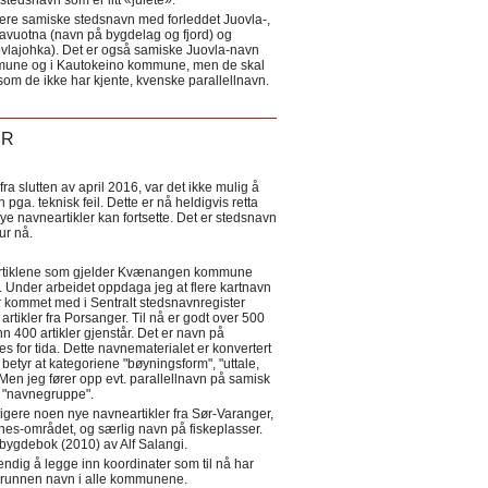
tedsnavn som er litt «julete».
ere samiske stedsnavn med forleddet Juovla-,
lavuotna (navn på bygdelag og fjord) og
ovlajohka). Det er også samiske Juovla-navn
mmune og i Kautokeino kommune, men de skal
som de ikke har kjente, kvenske parallellnavn.
ER
a slutten av april 2016, var det ikke mulig å
 pga. teknisk feil. Dette er nå heldigvis retta
nye navneartikler kan fortsette. Det er stedsnavn
 tur nå.
eartiklene som gjelder Kvænangen kommune
ler. Under arbeidet oppdaga jeg at flere kartnavn
 kommet med i Sentralt stedsnavnregister
artikler fra Porsanger. Til nå er godt over 500
nn 400 artikler gjenstår. Det er navn på
s for tida. Dette navnematerialet er konvertert
betyr at kategoriene "bøyningsform", "uttale,
Men jeg fører opp evt. parallellnavn på samisk
et "navnegruppe".
igere noen nye navneartikler fra Sør-Varanger,
s-området, og særlig navn på fiskeplasser.
i bygdebok (2010) av Alf Salangi.
ndig å legge inn koordinater som til nå har
i grunnen navn i alle kommunene.