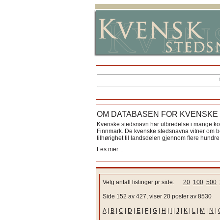
OM DATABASEN FOR KVENSKE
Kvenske stedsnavn har utbredelse i mange k
Finnmark. De kvenske stedsnavna vitner om bos
tilhørighet til landsdelen gjennom flere hundre 
Les mer ...
Velg antall listinger pr side:
20
100
500
Side 152 av 427, viser 20 poster av 8530
A
|
B
|
C
|
D
|
E
|
F
|
G
|
H
|
I
|
J
|
K
|
L
|
M
|
N
|