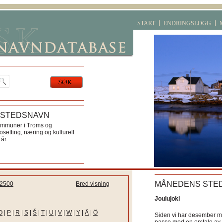
START
ENDRINGSLOGG
 STEDSNAVN
ommuner i Troms og
etting, næring og kulturell
år.
MÅNEDENS STE
2500
Bred visning
Joulujoki
O
|
P
|
R
|
S
|
Š
|
T
|
U
|
V
|
W
|
Y
|
Ä
|
Ö
Siden vi har desember må