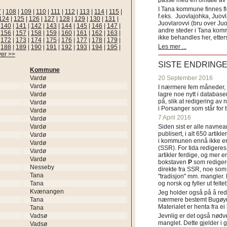
passe med en omtale av s
I Tana kommune finnes fl
7
|
108
|
109
|
110
|
111
|
112
|
113
|
114
|
115
|
f.eks. Juovlajohka, Juov
124
|
125
|
126
|
127
|
128
|
129
|
130
|
131
|
Juovlarovvi (bru over Ju
|
140
|
141
|
142
|
143
|
144
|
145
|
146
|
147
|
andre steder i Tana ko
|
156
|
157
|
158
|
159
|
160
|
161
|
162
|
163
|
ikke behandles her, etter
|
172
|
173
|
174
|
175
|
176
|
177
|
178
|
179
|
Les mer ...
|
188
|
189
|
190
|
191
|
192
|
193
|
194
|
195
|
ver >>
SISTE ENDRING
Kommune
Vardø
20 September 2016
Vardø
I nærmere fem måneder, fr
Vardø
lagre noe nytt i databasen
på, slik at redigering av 
Vardø
i Porsanger som står for
Vardø
7 April 2016
Vardø
Vardø
Siden sist er alle navn
publisert, i alt 650 artik
Vardø
i kommunen ennå ikke er
Vardø
(SSR). For tida redigeres 
Vardø
artikler ferdige, og mer e
Vardø
bokstaven
P
som redigere
Nesseby
direkte fra SSR, noe som 
Tana
"tradisjon" mm. mangler. 
Tana
og norsk og fyller ut felt
Kvænangen
Jeg holder også på å red
Tana
nærmere bestemt Bugøyne
Materialet er henta fra e
Tana
Vadsø
Jevnlig er det også nødve
manglet. Dette gjelder 
Vadsø