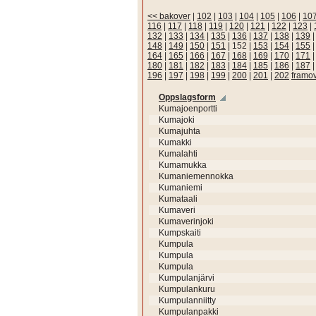
<< bakover
|
102
|
103
|
104
|
105
|
106
|
10
116
|
117
|
118
|
119
|
120
|
121
|
122
|
123
|
132
|
133
|
134
|
135
|
136
|
137
|
138
|
139
148
|
149
|
150
|
151
|
152
|
153
|
154
|
155
164
|
165
|
166
|
167
|
168
|
169
|
170
|
171
180
|
181
|
182
|
183
|
184
|
185
|
186
|
187
196
|
197
|
198
|
199
|
200
|
201
|
202
framo
Oppslagsform
Kumajoenportti
Kumajoki
Kumajuhta
Kumakki
Kumalahti
Kumamukka
Kumaniemennokka
Kumaniemi
Kumataali
Kumaveri
Kumaverinjoki
Kumpskaiti
Kumpula
Kumpula
Kumpula
Kumpulanjärvi
Kumpulankuru
Kumpulanniitty
Kumpulanpakki