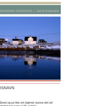
MÅNEDENS STEDSNAVN
OM DATABASEN
DSNAVN
ned og jul like om hjørnet, kunne det vel