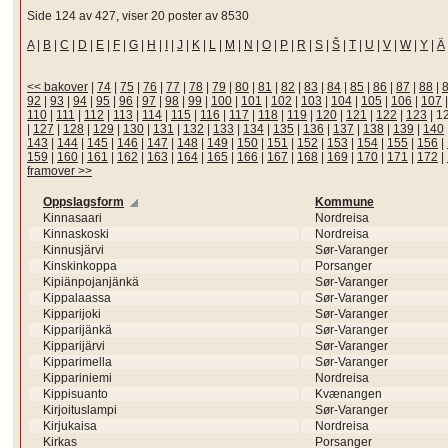
Side 124 av 427, viser 20 poster av 8530
A
|
B
|
C
|
D
|
E
|
F
|
G
|
H
|
I
|
J
|
K
|
L
|
M
|
N
|
O
|
P
|
R
|
S
|
Š
|
T
|
U
|
V
|
W
|
Y
|
Ä
<< bakover
|
74
|
75
|
76
|
77
|
78
|
79
|
80
|
81
|
82
|
83
|
84
|
85
|
86
|
87
|
88
|
92
|
93
|
94
|
95
|
96
|
97
|
98
|
99
|
100
|
101
|
102
|
103
|
104
|
105
|
106
|
107
110
|
111
|
112
|
113
|
114
|
115
|
116
|
117
|
118
|
119
|
120
|
121
|
122
|
123
|
1
|
127
|
128
|
129
|
130
|
131
|
132
|
133
|
134
|
135
|
136
|
137
|
138
|
139
|
140
143
|
144
|
145
|
146
|
147
|
148
|
149
|
150
|
151
|
152
|
153
|
154
|
155
|
156
|
159
|
160
|
161
|
162
|
163
|
164
|
165
|
166
|
167
|
168
|
169
|
170
|
171
|
172
|
framover >>
Oppslagsform
Kommune
Kinnasaari
Nordreisa
Kinnaskoski
Nordreisa
Kinnusjärvi
Sør-Varanger
Kinskinkoppa
Porsanger
Kipiänpojanjänkä
Sør-Varanger
Kippalaassa
Sør-Varanger
Kipparijoki
Sør-Varanger
Kipparijänkä
Sør-Varanger
Kipparijärvi
Sør-Varanger
Kipparimella
Sør-Varanger
Kippariniemi
Nordreisa
Kippisuanto
Kvænangen
Kirjoituslampi
Sør-Varanger
Kirjukaisa
Nordreisa
Kirkas
Porsanger