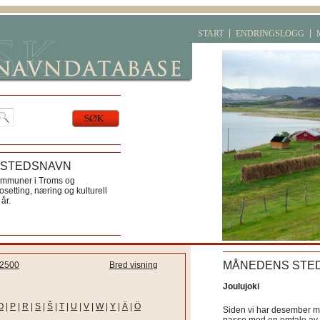
START
ENDRINGSLOGG
 STEDSNAVN
ommuner i Troms og
etting, næring og kulturell
år.
MÅNEDENS STE
2500
Bred visning
Joulujoki
O
|
P
|
R
|
S
|
Š
|
T
|
U
|
V
|
W
|
Y
|
Ä
|
Ö
Siden vi har desember må