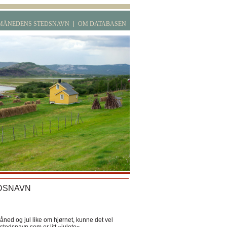
MÅNEDENS STEDSNAVN
OM DATABASEN
DSNAVN
ned og jul like om hjørnet, kunne det vel