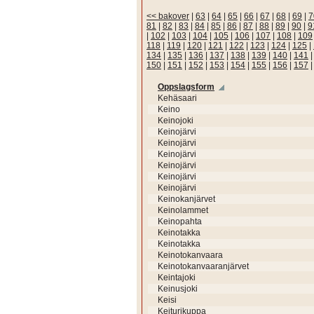
<< bakover
|
63
|
64
|
65
|
66
|
67
|
68
|
69
|
7
81
|
82
|
83
|
84
|
85
|
86
|
87
|
88
|
89
|
90
|
9
|
102
|
103
|
104
|
105
|
106
|
107
|
108
|
109
118
|
119
|
120
|
121
|
122
|
123
|
124
|
125
|
134
|
135
|
136
|
137
|
138
|
139
|
140
|
141
150
|
151
|
152
|
153
|
154
|
155
|
156
|
157
Oppslagsform
Kehäsaari
Keino
Keinojoki
Keinojärvi
Keinojärvi
Keinojärvi
Keinojärvi
Keinojärvi
Keinojärvi
Keinokanjärvet
Keinolammet
Keinopahta
Keinotakka
Keinotakka
Keinotokanvaara
Keinotokanvaaranjärvet
Keintajoki
Keinusjoki
Keisi
Keiturikuppa