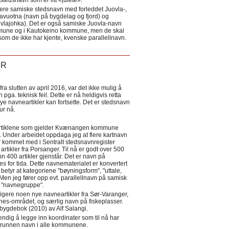
tedsnavn som er litt «julete».
ere samiske stedsnavn med forleddet Juovla-,
lavuotna (navn på bygdelag og fjord) og
ovlajohka). Det er også samiske Juovla-navn
mmune og i Kautokeino kommune, men de skal
som de ikke har kjente, kvenske parallellnavn.
ER
a slutten av april 2016, var det ikke mulig å
 pga. teknisk feil. Dette er nå heldigvis retta
nye navneartikler kan fortsette. Det er stedsnavn
 tur nå.
eartiklene som gjelder Kvænangen kommune
ler. Under arbeidet oppdaga jeg at flere kartnavn
 kommet med i Sentralt stedsnavnregister
artikler fra Porsanger. Til nå er godt over 500
nn 400 artikler gjenstår. Det er navn på
s for tida. Dette navnematerialet er konvertert
betyr at kategoriene "bøyningsform", "uttale,
Men jeg fører opp evt. parallellnavn på samisk
et "navnegruppe".
igere noen nye navneartikler fra Sør-Varanger,
s-området, og særlig navn på fiskeplasser.
i bygdebok (2010) av Alf Salangi.
ndig å legge inn koordinater som til nå har
i grunnen navn i alle kommunene.