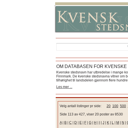
OM DATABASEN FOR KVENSKE
Kvenske stedsnavn har utbredelse i mange k
Finnmark. De kvenske stedsnavna vitner om bos
tilhørighet til landsdelen gjennom flere hundre 
Les mer ...
Velg antall listinger pr side:
20
100
500
Side 113 av 427, viser 20 poster av 8530
A
|
B
|
C
|
D
|
E
|
F
|
G
|
H
|
I
|
J
|
K
|
L
|
M
|
N
|