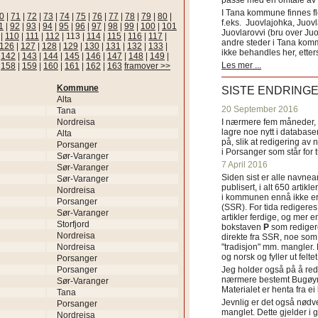
passe med en omtale av s
I Tana kommune finnes fl
0
|
71
|
72
|
73
|
74
|
75
|
76
|
77
|
78
|
79
|
80
|
f.eks. Juovlajohka, Juov
1
|
92
|
93
|
94
|
95
|
96
|
97
|
98
|
99
|
100
|
101
Juovlarovvi (bru over Ju
|
110
|
111
|
112
|
113
|
114
|
115
|
116
|
117
|
andre steder i Tana ko
126
|
127
|
128
|
129
|
130
|
131
|
132
|
133
|
ikke behandles her, etter
|
142
|
143
|
144
|
145
|
146
|
147
|
148
|
149
|
Les mer ...
|
158
|
159
|
160
|
161
|
162
|
163
framover >>
Kommune
SISTE ENDRING
Alta
20 September 2016
Tana
Nordreisa
I nærmere fem måneder, fr
lagre noe nytt i databasen
Alta
på, slik at redigering av 
Porsanger
i Porsanger som står for
Sør-Varanger
7 April 2016
Sør-Varanger
Siden sist er alle navn
Sør-Varanger
publisert, i alt 650 artik
Nordreisa
i kommunen ennå ikke er
Porsanger
(SSR). For tida redigeres 
Sør-Varanger
artikler ferdige, og mer e
Storfjord
bokstaven
P
som redigere
Nordreisa
direkte fra SSR, noe som 
Nordreisa
"tradisjon" mm. mangler. 
og norsk og fyller ut felt
Porsanger
Porsanger
Jeg holder også på å red
nærmere bestemt Bugøyne
Sør-Varanger
Materialet er henta fra e
Tana
Jevnlig er det også nødve
Porsanger
manglet. Dette gjelder 
Nordreisa