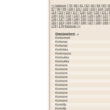
<< bakover
|
79
|
80
|
81
|
82
|
83
|
84
|
85
|
8
97
|
98
|
99
|
100
|
101
|
102
|
103
|
104
|
10
114
|
115
|
116
|
117
|
118
|
119
|
120
|
121
|
130
|
131
|
132
|
133
|
134
|
135
|
136
|
137
146
|
147
|
148
|
149
|
150
|
151
|
152
|
153
162
|
163
|
164
|
165
|
166
|
167
|
168
|
169
178
|
179
framover >>
Oppslagsform
Kivilammet
Kivilampi
Kivilampi
Kivilinkka
Kivilompola
Kivimukka
Kivimukka
Kiviniemi
Kiviniemi
Kiviniemi
Kiviniemi
Kiviniemi
Kiviniemi
Kiviniemi
Kiviniemi
Kiviniemi
Kiviniemi
Kiviniitty
Kiviniitty