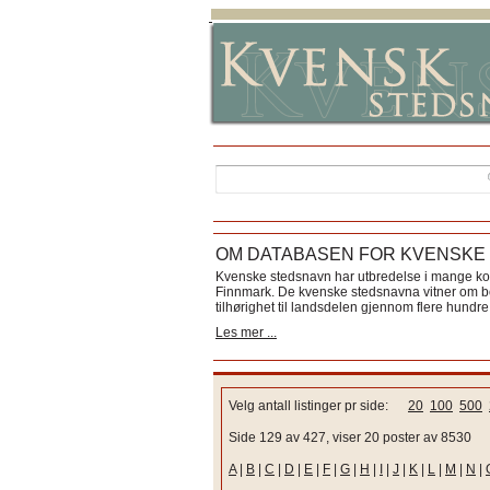
OM DATABASEN FOR KVENSKE
Kvenske stedsnavn har utbredelse i mange k
Finnmark. De kvenske stedsnavna vitner om bos
tilhørighet til landsdelen gjennom flere hundre 
Les mer ...
Velg antall listinger pr side:
20
100
500
Side 129 av 427, viser 20 poster av 8530
A
|
B
|
C
|
D
|
E
|
F
|
G
|
H
|
I
|
J
|
K
|
L
|
M
|
N
|