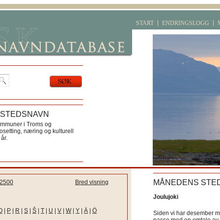
START
ENDRINGSLOGG
 STEDSNAVN
ommuner i Troms og
etting, næring og kulturell
år.
MÅNEDENS STE
2500
Bred visning
Joulujoki
O
|
P
|
R
|
S
|
Š
|
T
|
U
|
V
|
W
|
Y
|
Ä
|
Ö
Siden vi har desember må