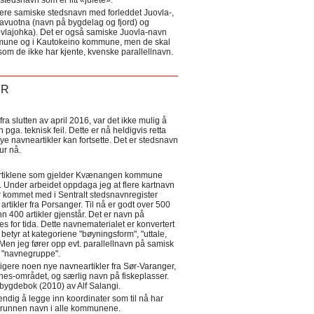
tedsnavn som er litt «julete».
ere samiske stedsnavn med forleddet Juovla-,
lavuotna (navn på bygdelag og fjord) og
ovlajohka). Det er også samiske Juovla-navn
mmune og i Kautokeino kommune, men de skal
som de ikke har kjente, kvenske parallellnavn.
ER
a slutten av april 2016, var det ikke mulig å
 pga. teknisk feil. Dette er nå heldigvis retta
nye navneartikler kan fortsette. Det er stedsnavn
 tur nå.
eartiklene som gjelder Kvænangen kommune
ler. Under arbeidet oppdaga jeg at flere kartnavn
 kommet med i Sentralt stedsnavnregister
artikler fra Porsanger. Til nå er godt over 500
nn 400 artikler gjenstår. Det er navn på
s for tida. Dette navnematerialet er konvertert
betyr at kategoriene "bøyningsform", "uttale,
Men jeg fører opp evt. parallellnavn på samisk
et "navnegruppe".
igere noen nye navneartikler fra Sør-Varanger,
s-området, og særlig navn på fiskeplasser.
i bygdebok (2010) av Alf Salangi.
ndig å legge inn koordinater som til nå har
i grunnen navn i alle kommunene.