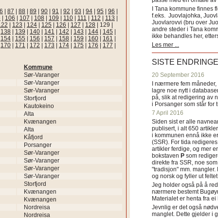
passe med en omtale av s
I Tana kommune finnes fl
6
|
87
|
88
|
89
|
90
|
91
|
92
|
93
|
94
|
95
|
96
|
f.eks. Juovlajohka, Juov
5
|
106
|
107
|
108
|
109
|
110
|
111
|
112
|
113
|
Juovlarovvi (bru over Ju
122
|
123
|
124
|
125
|
126
|
127
|
128
|
129
|
andre steder i Tana ko
|
138
|
139
|
140
|
141
|
142
|
143
|
144
|
145
|
ikke behandles her, etter
|
154
|
155
|
156
|
157
|
158
|
159
|
160
|
161
|
Les mer ...
|
170
|
171
|
172
|
173
|
174
|
175
|
176
|
177
|
SISTE ENDRING
Kommune
Sør-Varanger
20 September 2016
Sør-Varanger
I nærmere fem måneder, fr
Sør-Varanger
lagre noe nytt i databasen
på, slik at redigering av 
Storfjord
i Porsanger som står for
Kautokeino
7 April 2016
Alta
Kvænangen
Siden sist er alle navn
publisert, i alt 650 artik
Alta
i kommunen ennå ikke er
Kåfjord
(SSR). For tida redigeres 
Porsanger
artikler ferdige, og mer e
Sør-Varanger
bokstaven
P
som redigere
Sør-Varanger
direkte fra SSR, noe som 
Sør-Varanger
"tradisjon" mm. mangler. 
Sør-Varanger
og norsk og fyller ut felt
Storfjord
Jeg holder også på å red
Kvænangen
nærmere bestemt Bugøyne
Materialet er henta fra e
Kvænangen
Nordreisa
Jevnlig er det også nødve
manglet. Dette gjelder 
Nordreisa