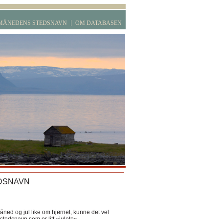
MÅNEDENS STEDSNAVN
OM DATABASEN
DSNAVN
ned og jul like om hjørnet, kunne det vel