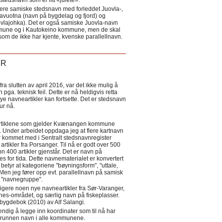
tedsnavn som er litt «julete».
ere samiske stedsnavn med forleddet Juovla-,
lavuotna (navn på bygdelag og fjord) og
ovlajohka). Det er også samiske Juovla-navn
mmune og i Kautokeino kommune, men de skal
som de ikke har kjente, kvenske parallellnavn.
ER
a slutten av april 2016, var det ikke mulig å
 pga. teknisk feil. Dette er nå heldigvis retta
nye navneartikler kan fortsette. Det er stedsnavn
 tur nå.
eartiklene som gjelder Kvænangen kommune
ler. Under arbeidet oppdaga jeg at flere kartnavn
 kommet med i Sentralt stedsnavnregister
artikler fra Porsanger. Til nå er godt over 500
nn 400 artikler gjenstår. Det er navn på
s for tida. Dette navnematerialet er konvertert
betyr at kategoriene "bøyningsform", "uttale,
Men jeg fører opp evt. parallellnavn på samisk
et "navnegruppe".
igere noen nye navneartikler fra Sør-Varanger,
s-området, og særlig navn på fiskeplasser.
i bygdebok (2010) av Alf Salangi.
ndig å legge inn koordinater som til nå har
i grunnen navn i alle kommunene.