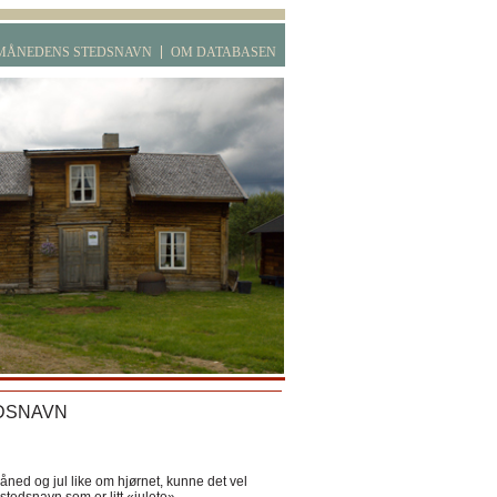
MÅNEDENS STEDSNAVN
OM DATABASEN
DSNAVN
ned og jul like om hjørnet, kunne det vel