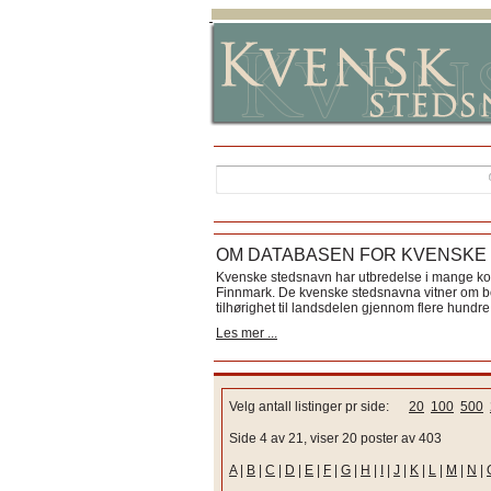
OM DATABASEN FOR KVENSKE
Kvenske stedsnavn har utbredelse i mange k
Finnmark. De kvenske stedsnavna vitner om bos
tilhørighet til landsdelen gjennom flere hundre 
Les mer ...
Velg antall listinger pr side:
20
100
500
Side 4 av 21, viser 20 poster av 403
A
|
B
|
C
|
D
|
E
|
F
|
G
|
H
|
I
|
J
|
K
|
L
|
M
|
N
|