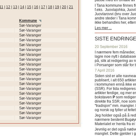
passe med en omtale av s
I Tana kommune finnes fl
11
|
12
|
13
|
14
|
15
|
16
|
17
|
18
|
19
|
20
|
21
f.eks. Juovlajohka, Juov
Juovlarovvi (bru over Ju
andre steder i Tana ko
Kommune
ikke behandles her, etter
Sør-Varanger
Les mer ...
Sør-Varanger
Sør-Varanger
SISTE ENDRING
Sør-Varanger
Sør-Varanger
20 September 2016
Sør-Varanger
I nærmere fem måneder, fr
Sør-Varanger
lagre noe nytt i databasen
Sør-Varanger
på, slik at redigering av 
Sør-Varanger
i Porsanger som står for
Sør-Varanger
7 April 2016
Sør-Varanger
Siden sist er alle navn
Sør-Varanger
publisert, i alt 650 artik
Sør-Varanger
i kommunen ennå ikke er
Sør-Varanger
(SSR). For tida redigeres 
artikler ferdige, og mer e
Sør-Varanger
bokstaven
P
som redigere
Sør-Varanger
direkte fra SSR, noe som 
Sør-Varanger
"tradisjon" mm. mangler. 
Sør-Varanger
og norsk og fyller ut felt
Sør-Varanger
Jeg holder også på å red
Sør-Varanger
nærmere bestemt Bugøyne
Materialet er henta fra e
Jevnlig er det også nødve
manglet. Dette gjelder 