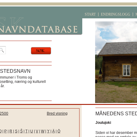
START
ENDRINGSLOGG
 STEDSNAVN
ommuner i Troms og
etting, næring og kulturell
år.
MÅNEDENS STE
2500
Bred visning
Joulujoki
O
|
P
|
R
|
S
|
Š
|
T
|
U
|
V
|
W
|
Y
|
Ä
|
Ö
Siden vi har desember må