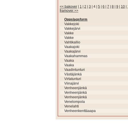
<< bakover
|
1
|
2
|
3
|
4
|
5
|
6
|
7
|
8
|
9
|
10
|
framover >>
Oppslagsform
Vakkejoki
Vakkejärvi
Vakke
Vakke
Vahtikallio
Vaakajoki
Vaakajärvi
Vaakahammas
Vaaka
Vaaka
Vaadintunturi
Västäjänkä
Virtatunturi
Viinajärvi
Venheenjänkä
Venheenjänkä
Venheenjänkä
Venelompola
Venelahti
Venheenkenttäaapa