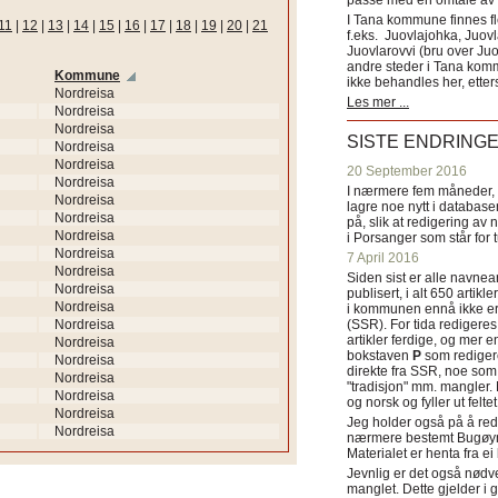
passe med en omtale av s
I Tana kommune finnes fl
11
|
12
|
13
|
14
|
15
|
16
|
17
|
18
|
19
|
20
|
21
f.eks. Juovlajohka, Juov
Juovlarovvi (bru over Ju
andre steder i Tana ko
Kommune
ikke behandles her, etter
Nordreisa
Les mer ...
Nordreisa
Nordreisa
SISTE ENDRING
Nordreisa
Nordreisa
20 September 2016
Nordreisa
I nærmere fem måneder, fr
Nordreisa
lagre noe nytt i databasen
Nordreisa
på, slik at redigering av 
Nordreisa
i Porsanger som står for
Nordreisa
7 April 2016
Nordreisa
Siden sist er alle navn
Nordreisa
publisert, i alt 650 artik
Nordreisa
i kommunen ennå ikke er
Nordreisa
(SSR). For tida redigeres 
artikler ferdige, og mer e
Nordreisa
bokstaven
P
som redigere
Nordreisa
direkte fra SSR, noe som 
Nordreisa
"tradisjon" mm. mangler. 
Nordreisa
og norsk og fyller ut felt
Nordreisa
Jeg holder også på å red
Nordreisa
nærmere bestemt Bugøyne
Materialet er henta fra e
Jevnlig er det også nødve
manglet. Dette gjelder 