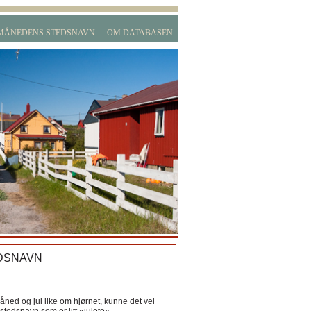
MÅNEDENS STEDSNAVN
OM DATABASEN
DSNAVN
ned og jul like om hjørnet, kunne det vel