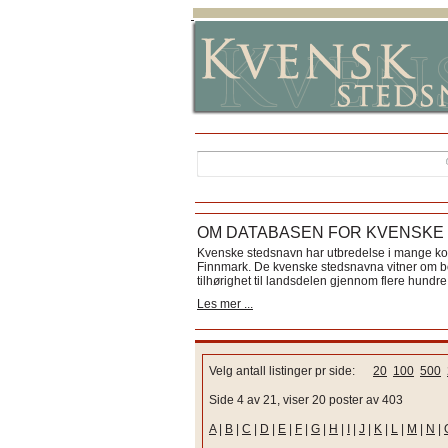
OM DATABASEN FOR KVENSKE
Kvenske stedsnavn har utbredelse i mange k
Finnmark. De kvenske stedsnavna vitner om bos
tilhørighet til landsdelen gjennom flere hundre 
Les mer ...
Velg antall listinger pr side:
20
100
500
Side 4 av 21, viser 20 poster av 403
A
|
B
|
C
|
D
|
E
|
F
|
G
|
H
|
I
|
J
|
K
|
L
|
M
|
N
|