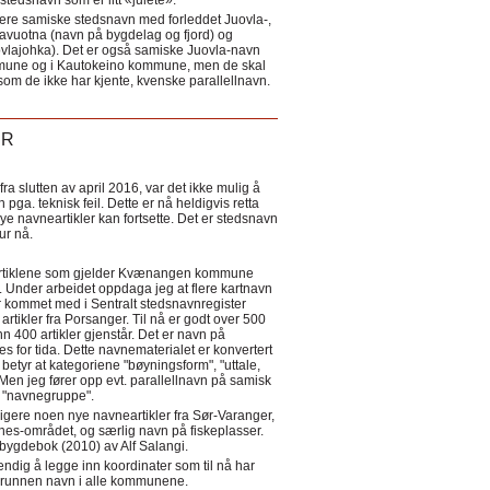
tedsnavn som er litt «julete».
ere samiske stedsnavn med forleddet Juovla-,
lavuotna (navn på bygdelag og fjord) og
ovlajohka). Det er også samiske Juovla-navn
mmune og i Kautokeino kommune, men de skal
som de ikke har kjente, kvenske parallellnavn.
ER
a slutten av april 2016, var det ikke mulig å
 pga. teknisk feil. Dette er nå heldigvis retta
nye navneartikler kan fortsette. Det er stedsnavn
 tur nå.
eartiklene som gjelder Kvænangen kommune
ler. Under arbeidet oppdaga jeg at flere kartnavn
 kommet med i Sentralt stedsnavnregister
artikler fra Porsanger. Til nå er godt over 500
nn 400 artikler gjenstår. Det er navn på
s for tida. Dette navnematerialet er konvertert
betyr at kategoriene "bøyningsform", "uttale,
Men jeg fører opp evt. parallellnavn på samisk
et "navnegruppe".
igere noen nye navneartikler fra Sør-Varanger,
s-området, og særlig navn på fiskeplasser.
i bygdebok (2010) av Alf Salangi.
ndig å legge inn koordinater som til nå har
i grunnen navn i alle kommunene.