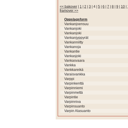
<< bakover
|
1
|
2
|
3
|
4
|
5
|
6
|
7
|
8
|
9
|
10
|
framover >>
Oppslagsform
Vankanjoensuu
Vankanjoki
Vankanjoki
Vankanjyppyrät
Vankanniitty
Vankanoja
Vankantie
Vankasjoki
Vankasvaara
Vankka
Vankkareikä
Varaisvankka
Varppi
Varpinkenttä
Varpinniemi
Varpinmettä
Varpintie
Varpinniva
Varpinsuanto
Varpin Alasuanto