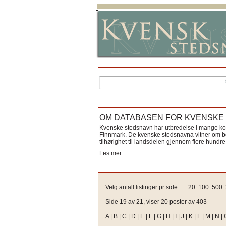
OM DATABASEN FOR KVENSKE
Kvenske stedsnavn har utbredelse i mange k
Finnmark. De kvenske stedsnavna vitner om bos
tilhørighet til landsdelen gjennom flere hundre 
Les mer ...
Velg antall listinger pr side:
20
100
500
Side 19 av 21, viser 20 poster av 403
A
|
B
|
C
|
D
|
E
|
F
|
G
|
H
|
I
|
J
|
K
|
L
|
M
|
N
|