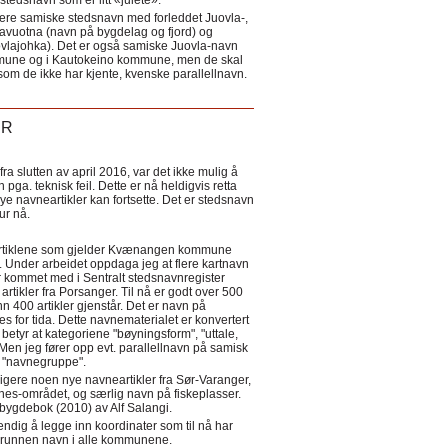
tedsnavn som er litt «julete».
ere samiske stedsnavn med forleddet Juovla-,
lavuotna (navn på bygdelag og fjord) og
ovlajohka). Det er også samiske Juovla-navn
mmune og i Kautokeino kommune, men de skal
som de ikke har kjente, kvenske parallellnavn.
ER
a slutten av april 2016, var det ikke mulig å
 pga. teknisk feil. Dette er nå heldigvis retta
nye navneartikler kan fortsette. Det er stedsnavn
 tur nå.
eartiklene som gjelder Kvænangen kommune
ler. Under arbeidet oppdaga jeg at flere kartnavn
 kommet med i Sentralt stedsnavnregister
artikler fra Porsanger. Til nå er godt over 500
nn 400 artikler gjenstår. Det er navn på
s for tida. Dette navnematerialet er konvertert
betyr at kategoriene "bøyningsform", "uttale,
Men jeg fører opp evt. parallellnavn på samisk
et "navnegruppe".
igere noen nye navneartikler fra Sør-Varanger,
s-området, og særlig navn på fiskeplasser.
i bygdebok (2010) av Alf Salangi.
ndig å legge inn koordinater som til nå har
i grunnen navn i alle kommunene.