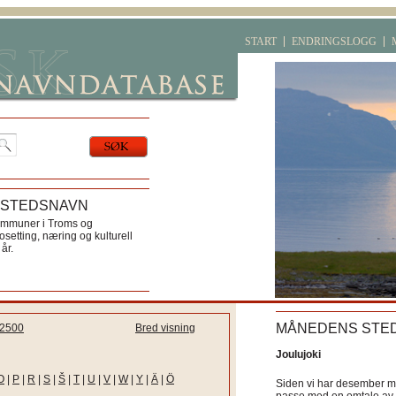
START
ENDRINGSLOGG
 STEDSNAVN
ommuner i Troms og
etting, næring og kulturell
år.
MÅNEDENS STE
2500
Bred visning
Joulujoki
O
|
P
|
R
|
S
|
Š
|
T
|
U
|
V
|
W
|
Y
|
Ä
|
Ö
Siden vi har desember må