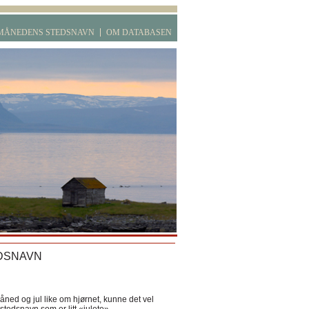
MÅNEDENS STEDSNAVN
OM DATABASEN
DSNAVN
ned og jul like om hjørnet, kunne det vel