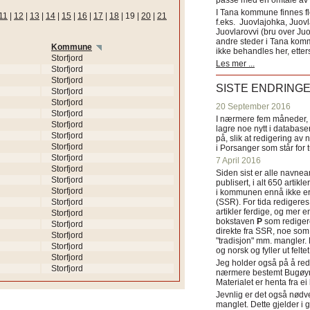
passe med en omtale av s
I Tana kommune finnes fl
11
|
12
|
13
|
14
|
15
|
16
|
17
|
18
|
19
|
20
|
21
f.eks. Juovlajohka, Juov
Juovlarovvi (bru over Ju
andre steder i Tana ko
Kommune
ikke behandles her, etter
Storfjord
Les mer ...
Storfjord
Storfjord
SISTE ENDRING
Storfjord
Storfjord
20 September 2016
Storfjord
I nærmere fem måneder, fr
Storfjord
lagre noe nytt i databasen
Storfjord
på, slik at redigering av 
Storfjord
i Porsanger som står for
Storfjord
7 April 2016
Storfjord
Siden sist er alle navn
Storfjord
publisert, i alt 650 artik
Storfjord
i kommunen ennå ikke er
Storfjord
(SSR). For tida redigeres 
artikler ferdige, og mer e
Storfjord
bokstaven
P
som redigere
Storfjord
direkte fra SSR, noe som 
Storfjord
"tradisjon" mm. mangler. 
Storfjord
og norsk og fyller ut felt
Storfjord
Jeg holder også på å red
Storfjord
nærmere bestemt Bugøyne
Materialet er henta fra e
Jevnlig er det også nødve
manglet. Dette gjelder 