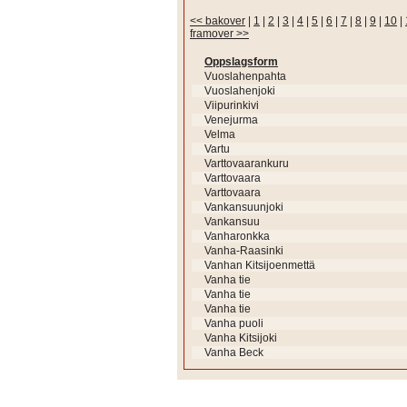
<< bakover
|
1
|
2
|
3
|
4
|
5
|
6
|
7
|
8
|
9
|
10
|
framover >>
Oppslagsform
Vuoslahenpahta
Vuoslahenjoki
Viipurinkivi
Venejurma
Velma
Vartu
Varttovaarankuru
Varttovaara
Varttovaara
Vankansuunjoki
Vankansuu
Vanharonkka
Vanha-Raasinki
Vanhan Kitsijoenmettä
Vanha tie
Vanha tie
Vanha tie
Vanha puoli
Vanha Kitsijoki
Vanha Beck