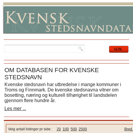
OM DATABASEN FOR KVENSKE
STEDSNAVN
Kvenske stedsnavn har utbredelse i mange kommuner i
Troms og Finnmark. De kvenske stedsnavna vitner om
bosetting, næring og kulturell tilhørighet til landsdelen
gjennom flere hundre år.
Les mer ...
Velg antall listinger pr side:
20
100
500
2500
Bred 