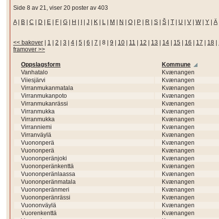
Side 8 av 21, viser 20 poster av 403
A
|
B
|
C
|
D
|
E
|
F
|
G
|
H
|
I
|
J
|
K
|
L
|
M
|
N
|
O
|
P
|
R
|
S
|
Š
|
T
|
U
|
V
|
W
|
Y
|
Ä
<< bakover
|
1
|
2
|
3
|
4
|
5
|
6
|
7
|
8
|
9
|
10
|
11
|
12
|
13
|
14
|
15
|
16
|
17
|
18
|
framover >>
Oppslagsform
Kommune
Vanhatalo
Kvænangen
Viiesjärvi
Kvænangen
Virranmukanmatala
Kvænangen
Virranmukanpoto
Kvænangen
Virranmukanrässi
Kvænangen
Virranmukka
Kvænangen
Virranmukka
Kvænangen
Virranniemi
Kvænangen
Virranväylä
Kvænangen
Vuononperä
Kvænangen
Vuononperä
Kvænangen
Vuononperänjoki
Kvænangen
Vuononperänkenttä
Kvænangen
Vuononperänlaassa
Kvænangen
Vuononperänmatala
Kvænangen
Vuononperänmeri
Kvænangen
Vuononperänrässi
Kvænangen
Vuononväylä
Kvænangen
Vuorenkenttä
Kvænangen