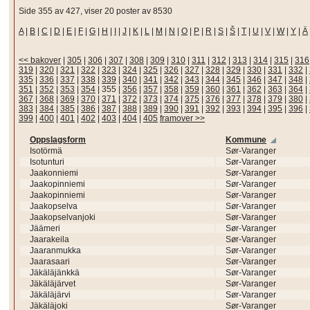
Side 355 av 427, viser 20 poster av 8530
A
|
B
|
C
|
D
|
E
|
F
|
G
|
H
|
I
|
J
|
K
|
L
|
M
|
N
|
O
|
P
|
R
|
S
|
Š
|
T
|
U
|
V
|
W
|
Y
|
Ä
<< bakover
|
305
|
306
|
307
|
308
|
309
|
310
|
311
|
312
|
313
|
314
|
315
|
316
319
|
320
|
321
|
322
|
323
|
324
|
325
|
326
|
327
|
328
|
329
|
330
|
331
|
332
|
335
|
336
|
337
|
338
|
339
|
340
|
341
|
342
|
343
|
344
|
345
|
346
|
347
|
348
|
351
|
352
|
353
|
354
|
355
|
356
|
357
|
358
|
359
|
360
|
361
|
362
|
363
|
364
|
367
|
368
|
369
|
370
|
371
|
372
|
373
|
374
|
375
|
376
|
377
|
378
|
379
|
380
|
383
|
384
|
385
|
386
|
387
|
388
|
389
|
390
|
391
|
392
|
393
|
394
|
395
|
396
|
399
|
400
|
401
|
402
|
403
|
404
|
405
framover >>
Oppslagsform
Kommune
Isotörmä
Sør-Varanger
Isotunturi
Sør-Varanger
Jaakonniemi
Sør-Varanger
Jaakopinniemi
Sør-Varanger
Jaakopinniemi
Sør-Varanger
Jaakopselva
Sør-Varanger
Jaakopselvanjoki
Sør-Varanger
Jäämeri
Sør-Varanger
Jaarakeila
Sør-Varanger
Jaaranmukka
Sør-Varanger
Jaarasaari
Sør-Varanger
Jäkäläjänkkä
Sør-Varanger
Jäkäläjärvet
Sør-Varanger
Jäkäläjärvi
Sør-Varanger
Jäkäläjoki
Sør-Varanger