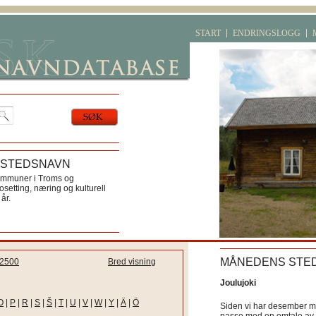
START
ENDRINGSLOGG
 STEDSNAVN
ommuner i Troms og
etting, næring og kulturell
år.
MÅNEDENS STE
2500
Bred visning
Joulujoki
O
|
P
|
R
|
S
|
Š
|
T
|
U
|
V
|
W
|
Y
|
Ä
|
Ö
Siden vi har desember må