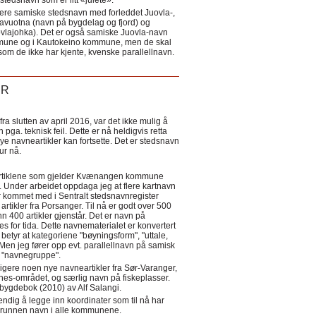
tedsnavn som er litt «julete».
ere samiske stedsnavn med forleddet Juovla-,
lavuotna (navn på bygdelag og fjord) og
ovlajohka). Det er også samiske Juovla-navn
mmune og i Kautokeino kommune, men de skal
som de ikke har kjente, kvenske parallellnavn.
ER
a slutten av april 2016, var det ikke mulig å
 pga. teknisk feil. Dette er nå heldigvis retta
nye navneartikler kan fortsette. Det er stedsnavn
 tur nå.
eartiklene som gjelder Kvænangen kommune
ler. Under arbeidet oppdaga jeg at flere kartnavn
 kommet med i Sentralt stedsnavnregister
artikler fra Porsanger. Til nå er godt over 500
nn 400 artikler gjenstår. Det er navn på
s for tida. Dette navnematerialet er konvertert
betyr at kategoriene "bøyningsform", "uttale,
Men jeg fører opp evt. parallellnavn på samisk
et "navnegruppe".
igere noen nye navneartikler fra Sør-Varanger,
s-området, og særlig navn på fiskeplasser.
i bygdebok (2010) av Alf Salangi.
ndig å legge inn koordinater som til nå har
i grunnen navn i alle kommunene.