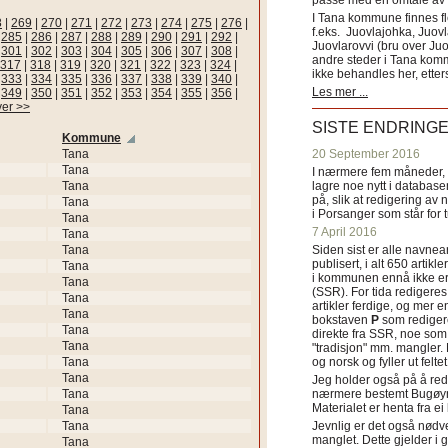
passe med en omtale av s
I Tana kommune finnes fl
8
|
269
|
270
|
271
|
272
|
273
|
274
|
275
|
276
|
f.eks. Juovlajohka, Juov
|
285
|
286
|
287
|
288
|
289
|
290
|
291
|
292
|
Juovlarovvi (bru over Ju
|
301
|
302
|
303
|
304
|
305
|
306
|
307
|
308
|
andre steder i Tana ko
317
|
318
|
319
|
320
|
321
|
322
|
323
|
324
|
ikke behandles her, etter
|
333
|
334
|
335
|
336
|
337
|
338
|
339
|
340
|
Les mer ...
|
349
|
350
|
351
|
352
|
353
|
354
|
355
|
356
|
ver >>
SISTE ENDRING
Kommune
Tana
20 September 2016
Tana
I nærmere fem måneder, fr
Tana
lagre noe nytt i databasen
på, slik at redigering av 
Tana
i Porsanger som står for
Tana
7 April 2016
Tana
Tana
Siden sist er alle navn
publisert, i alt 650 artik
Tana
i kommunen ennå ikke er
Tana
(SSR). For tida redigeres 
Tana
artikler ferdige, og mer e
Tana
bokstaven
P
som redigere
Tana
direkte fra SSR, noe som 
Tana
"tradisjon" mm. mangler. 
Tana
og norsk og fyller ut felt
Tana
Jeg holder også på å red
Tana
nærmere bestemt Bugøyne
Materialet er henta fra e
Tana
Tana
Jevnlig er det også nødve
manglet. Dette gjelder 
Tana