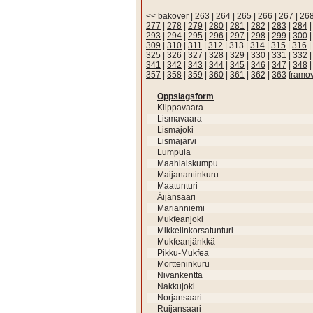
<< bakover
|
263
|
264
|
265
|
266
|
267
|
26
277
|
278
|
279
|
280
|
281
|
282
|
283
|
284
293
|
294
|
295
|
296
|
297
|
298
|
299
|
300
309
|
310
|
311
|
312
|
313
|
314
|
315
|
316
|
325
|
326
|
327
|
328
|
329
|
330
|
331
|
332
341
|
342
|
343
|
344
|
345
|
346
|
347
|
348
357
|
358
|
359
|
360
|
361
|
362
|
363
framo
Oppslagsform
Kiippavaara
Lismavaara
Lismajoki
Lismajärvi
Lumpula
Maahiaiskumpu
Maijanantinkuru
Maatunturi
Äijänsaari
Marianniemi
Mukfeanjoki
Mikkelinkorsatunturi
Mukfeanjänkkä
Pikku-Mukfea
Mortteninkuru
Nivankenttä
Nakkujoki
Norjansaari
Ruijansaari