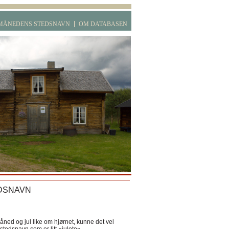
MÅNEDENS STEDSNAVN
OM DATABASEN
DSNAVN
ned og jul like om hjørnet, kunne det vel