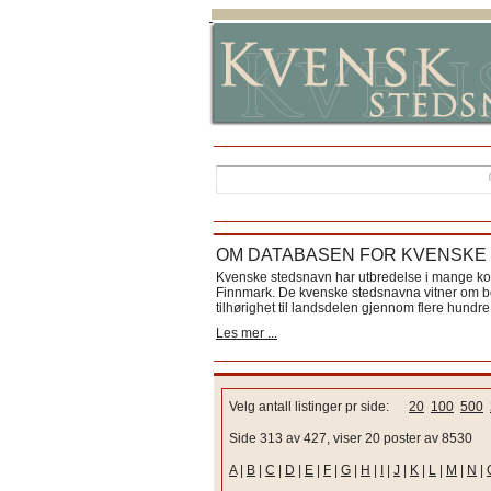
OM DATABASEN FOR KVENSKE
Kvenske stedsnavn har utbredelse i mange k
Finnmark. De kvenske stedsnavna vitner om bos
tilhørighet til landsdelen gjennom flere hundre 
Les mer ...
Velg antall listinger pr side:
20
100
500
Side 313 av 427, viser 20 poster av 8530
A
|
B
|
C
|
D
|
E
|
F
|
G
|
H
|
I
|
J
|
K
|
L
|
M
|
N
|