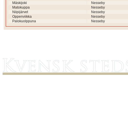
Mäskijoki
Nesseby
Matokuppa
Nesseby
Niipijärvet
Nesseby
Oppenviikka
Nesseby
Palokuolppuna
Nesseby