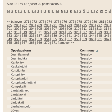
Side 321 av 427, viser 20 poster av 8530
A
|
B
|
C
|
D
|
E
|
F
|
G
|
H
|
I
|
J
|
K
|
L
|
M
|
N
|
O
|
P
|
R
|
S
|
Š
|
T
|
U
|
V
|
W
|
Y
|
Ä
<< bakover
|
271
|
272
|
273
|
274
|
275
|
276
|
277
|
278
|
279
|
280
|
281
|
282
285
|
286
|
287
|
288
|
289
|
290
|
291
|
292
|
293
|
294
|
295
|
296
|
297
|
298
|
301
|
302
|
303
|
304
|
305
|
306
|
307
|
308
|
309
|
310
|
311
|
312
|
313
|
314
|
317
|
318
|
319
|
320
|
321
|
322
|
323
|
324
|
325
|
326
|
327
|
328
|
329
|
330
|
333
|
334
|
335
|
336
|
337
|
338
|
339
|
340
|
341
|
342
|
343
|
344
|
345
|
346
|
349
|
350
|
351
|
352
|
353
|
354
|
355
|
356
|
357
|
358
|
359
|
360
|
361
|
362
|
365
|
366
|
367
|
368
|
369
|
370
|
371
framover >>
Oppslagsform
Kommune
Jouhtilammet
Nesseby
Jouhtinokka
Nesseby
Kantojärvi
Nesseby
Kaukalojoki
Nesseby
Korpitunturi
Nesseby
Korppijärvi
Nesseby
Korppitunturi
Nesseby
Korppitunturinjärvi
Nesseby
Kumpskaiti
Nesseby
Lanjalajärvet
Nesseby
Lanjalaoivi
Nesseby
Lintujärvi
Nesseby
Lintuskaiti
Nesseby
Liurhalompolo
Nesseby
Löyssi
Nesseby