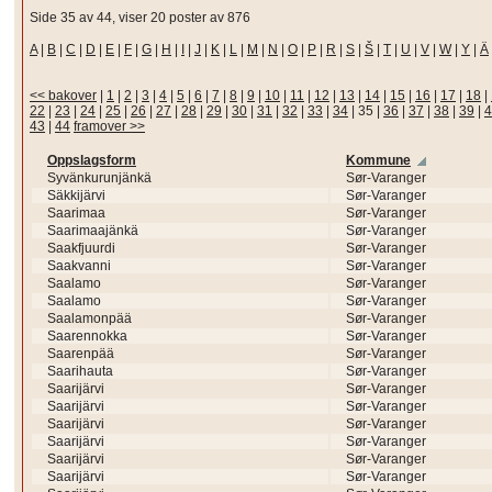
Side 35 av 44, viser 20 poster av 876
A
|
B
|
C
|
D
|
E
|
F
|
G
|
H
|
I
|
J
|
K
|
L
|
M
|
N
|
O
|
P
|
R
|
S
|
Š
|
T
|
U
|
V
|
W
|
Y
|
Ä
<< bakover
|
1
|
2
|
3
|
4
|
5
|
6
|
7
|
8
|
9
|
10
|
11
|
12
|
13
|
14
|
15
|
16
|
17
|
18
|
22
|
23
|
24
|
25
|
26
|
27
|
28
|
29
|
30
|
31
|
32
|
33
|
34
|
35
|
36
|
37
|
38
|
39
|
4
43
|
44
framover >>
Oppslagsform
Kommune
Syvänkurunjänkä
Sør-Varanger
Säkkijärvi
Sør-Varanger
Saarimaa
Sør-Varanger
Saarimaajänkä
Sør-Varanger
Saakfjuurdi
Sør-Varanger
Saakvanni
Sør-Varanger
Saalamo
Sør-Varanger
Saalamo
Sør-Varanger
Saalamonpää
Sør-Varanger
Saarennokka
Sør-Varanger
Saarenpää
Sør-Varanger
Saarihauta
Sør-Varanger
Saarijärvi
Sør-Varanger
Saarijärvi
Sør-Varanger
Saarijärvi
Sør-Varanger
Saarijärvi
Sør-Varanger
Saarijärvi
Sør-Varanger
Saarijärvi
Sør-Varanger