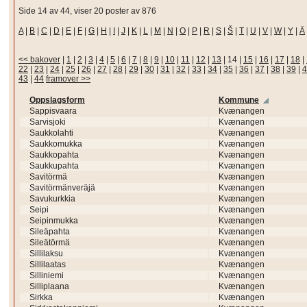
Side 14 av 44, viser 20 poster av 876
A
|
B
|
C
|
D
|
E
|
F
|
G
|
H
|
I
|
J
|
K
|
L
|
M
|
N
|
O
|
P
|
R
|
S
|
Š
|
T
|
U
|
V
|
W
|
Y
|
Ä
<< bakover
|
1
|
2
|
3
|
4
|
5
|
6
|
7
|
8
|
9
|
10
|
11
|
12
|
13
|
14
|
15
|
16
|
17
|
18
|
22
|
23
|
24
|
25
|
26
|
27
|
28
|
29
|
30
|
31
|
32
|
33
|
34
|
35
|
36
|
37
|
38
|
39
|
4
43
|
44
framover >>
Oppslagsform
Kommune
Sappisvaara
Kvænangen
Sarvisjoki
Kvænangen
Saukkolahti
Kvænangen
Saukkomukka
Kvænangen
Saukkopahta
Kvænangen
Saukkupahta
Kvænangen
Savitörmä
Kvænangen
Savitörmänveräjä
Kvænangen
Savukurkkia
Kvænangen
Seipi
Kvænangen
Seipinmukka
Kvænangen
Sileäpahta
Kvænangen
Sileätörmä
Kvænangen
Sillilaksu
Kvænangen
Sillilaatas
Kvænangen
Silliniemi
Kvænangen
Silliplaana
Kvænangen
Sirkka
Kvænangen