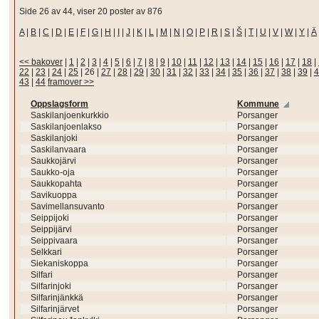
Side 26 av 44, viser 20 poster av 876
A
|
B
|
C
|
D
|
E
|
F
|
G
|
H
|
I
|
J
|
K
|
L
|
M
|
N
|
O
|
P
|
R
|
S
|
Š
|
T
|
U
|
V
|
W
|
Y
|
Ä
<< bakover
|
1
|
2
|
3
|
4
|
5
|
6
|
7
|
8
|
9
|
10
|
11
|
12
|
13
|
14
|
15
|
16
|
17
|
18
|
22
|
23
|
24
|
25
|
26
|
27
|
28
|
29
|
30
|
31
|
32
|
33
|
34
|
35
|
36
|
37
|
38
|
39
|
4
43
|
44
framover >>
Oppslagsform
Kommune
Saskilanjoenkurkkio
Porsanger
Saskilanjoenlakso
Porsanger
Saskilanjoki
Porsanger
Saskilanvaara
Porsanger
Saukkojärvi
Porsanger
Saukko-oja
Porsanger
Saukkopahta
Porsanger
Savikuoppa
Porsanger
Savimellansuvanto
Porsanger
Seippijoki
Porsanger
Seippijärvi
Porsanger
Seippivaara
Porsanger
Selkkari
Porsanger
Siekaniskoppa
Porsanger
Silfari
Porsanger
Silfarinjoki
Porsanger
Silfarinjänkkä
Porsanger
Silfarinjärvet
Porsanger