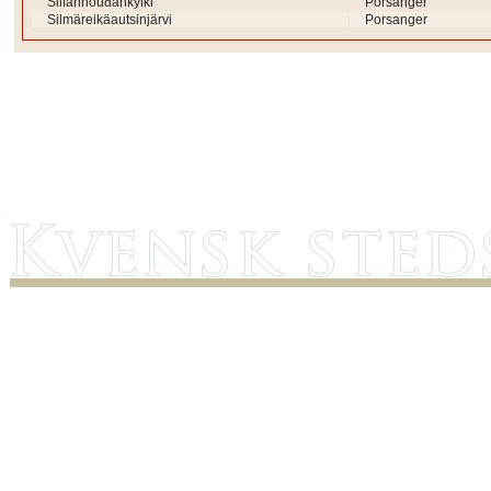
Silfarinouđankylki
Porsanger
Silmäreikäautsinjärvi
Porsanger