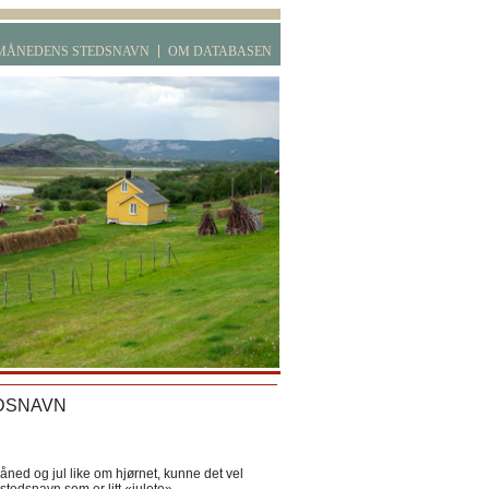
MÅNEDENS STEDSNAVN
OM DATABASEN
DSNAVN
ned og jul like om hjørnet, kunne det vel