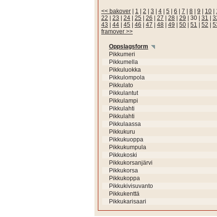
<< bakover
|
1
|
2
|
3
|
4
|
5
|
6
|
7
|
8
|
9
|
10
|
22
|
23
|
24
|
25
|
26
|
27
|
28
|
29
|
30
|
31
|
3
43
|
44
|
45
|
46
|
47
|
48
|
49
|
50
|
51
|
52
|
5
framover >>
Oppslagsform
Pikkumeri
Pikkumella
Pikkuluokka
Pikkulompola
Pikkulato
Pikkulantut
Pikkulampi
Pikkulahti
Pikkulahti
Pikkulaassa
Pikkukuru
Pikkukuoppa
Pikkukumpula
Pikkukoski
Pikkukorsanjärvi
Pikkukorsa
Pikkukoppa
Pikkukivisuvanto
Pikkukenttä
Pikkukarisaari