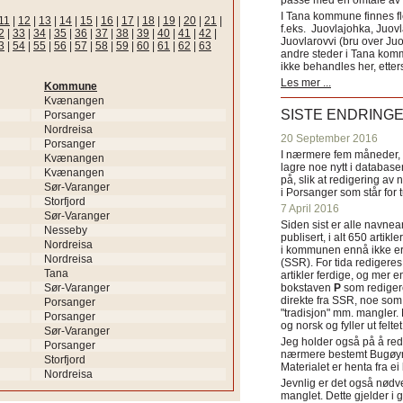
passe med en omtale av s
I Tana kommune finnes fl
11
|
12
|
13
|
14
|
15
|
16
|
17
|
18
|
19
|
20
|
21
|
f.eks. Juovlajohka, Juov
2
|
33
|
34
|
35
|
36
|
37
|
38
|
39
|
40
|
41
|
42
|
Juovlarovvi (bru over Ju
3
|
54
|
55
|
56
|
57
|
58
|
59
|
60
|
61
|
62
|
63
andre steder i Tana ko
ikke behandles her, etter
Les mer ...
Kommune
Kvænangen
SISTE ENDRING
Porsanger
Nordreisa
20 September 2016
Porsanger
I nærmere fem måneder, fr
Kvænangen
lagre noe nytt i databasen
Kvænangen
på, slik at redigering av 
Sør-Varanger
i Porsanger som står for
Storfjord
7 April 2016
Sør-Varanger
Siden sist er alle navn
Nesseby
publisert, i alt 650 artik
Nordreisa
i kommunen ennå ikke er
Nordreisa
(SSR). For tida redigeres 
Tana
artikler ferdige, og mer e
Sør-Varanger
bokstaven
P
som redigere
direkte fra SSR, noe som 
Porsanger
"tradisjon" mm. mangler. 
Porsanger
og norsk og fyller ut felt
Sør-Varanger
Jeg holder også på å red
Porsanger
nærmere bestemt Bugøyne
Storfjord
Materialet er henta fra e
Nordreisa
Jevnlig er det også nødve
manglet. Dette gjelder 