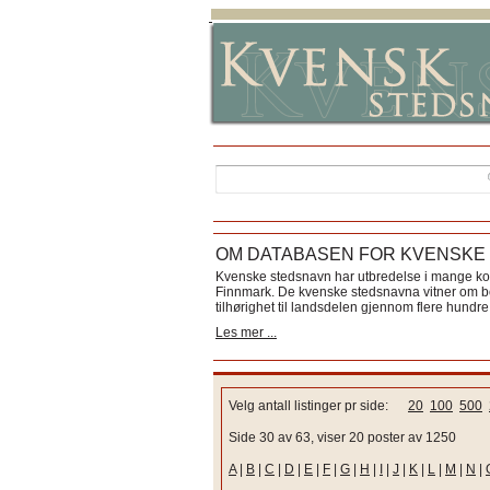
OM DATABASEN FOR KVENSKE
Kvenske stedsnavn har utbredelse i mange k
Finnmark. De kvenske stedsnavna vitner om bos
tilhørighet til landsdelen gjennom flere hundre 
Les mer ...
Velg antall listinger pr side:
20
100
500
Side 30 av 63, viser 20 poster av 1250
A
|
B
|
C
|
D
|
E
|
F
|
G
|
H
|
I
|
J
|
K
|
L
|
M
|
N
|