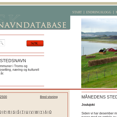
START
ENDRINGSLOGG
 STEDSNAVN
ommuner i Troms og
etting, næring og kulturell
år.
MÅNEDENS STE
2500
Bred visning
Joulujoki
O
|
P
|
R
|
S
|
Š
|
T
|
U
|
V
|
W
|
Y
|
Ä
|
Ö
Siden vi har desember må