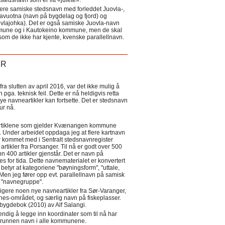
tedsnavn som er litt «julete».
ere samiske stedsnavn med forleddet Juovla-,
lavuotna (navn på bygdelag og fjord) og
ovlajohka). Det er også samiske Juovla-navn
mmune og i Kautokeino kommune, men de skal
som de ikke har kjente, kvenske parallellnavn.
ER
a slutten av april 2016, var det ikke mulig å
 pga. teknisk feil. Dette er nå heldigvis retta
nye navneartikler kan fortsette. Det er stedsnavn
 tur nå.
eartiklene som gjelder Kvænangen kommune
ler. Under arbeidet oppdaga jeg at flere kartnavn
 kommet med i Sentralt stedsnavnregister
artikler fra Porsanger. Til nå er godt over 500
nn 400 artikler gjenstår. Det er navn på
s for tida. Dette navnematerialet er konvertert
betyr at kategoriene "bøyningsform", "uttale,
Men jeg fører opp evt. parallellnavn på samisk
et "navnegruppe".
igere noen nye navneartikler fra Sør-Varanger,
s-området, og særlig navn på fiskeplasser.
i bygdebok (2010) av Alf Salangi.
ndig å legge inn koordinater som til nå har
i grunnen navn i alle kommunene.