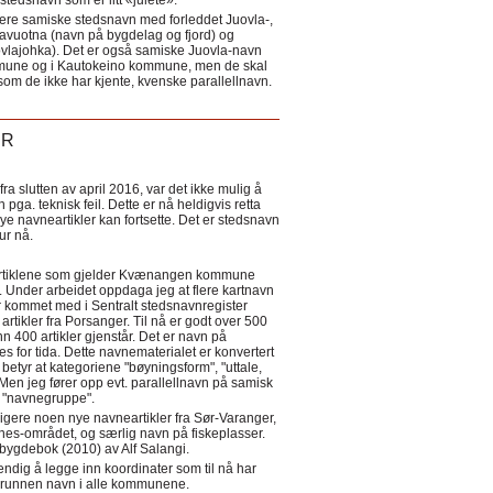
tedsnavn som er litt «julete».
ere samiske stedsnavn med forleddet Juovla-,
lavuotna (navn på bygdelag og fjord) og
ovlajohka). Det er også samiske Juovla-navn
mmune og i Kautokeino kommune, men de skal
som de ikke har kjente, kvenske parallellnavn.
ER
a slutten av april 2016, var det ikke mulig å
 pga. teknisk feil. Dette er nå heldigvis retta
nye navneartikler kan fortsette. Det er stedsnavn
 tur nå.
eartiklene som gjelder Kvænangen kommune
ler. Under arbeidet oppdaga jeg at flere kartnavn
 kommet med i Sentralt stedsnavnregister
artikler fra Porsanger. Til nå er godt over 500
nn 400 artikler gjenstår. Det er navn på
s for tida. Dette navnematerialet er konvertert
betyr at kategoriene "bøyningsform", "uttale,
Men jeg fører opp evt. parallellnavn på samisk
et "navnegruppe".
igere noen nye navneartikler fra Sør-Varanger,
s-området, og særlig navn på fiskeplasser.
i bygdebok (2010) av Alf Salangi.
ndig å legge inn koordinater som til nå har
i grunnen navn i alle kommunene.