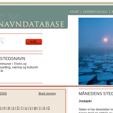
START
ENDRINGSLOGG
 STEDSNAVN
ommuner i Troms og
etting, næring og kulturell
år.
MÅNEDENS STE
2500
Bred visning
Joulujoki
O
|
P
|
R
|
S
|
Š
|
T
|
U
|
V
|
W
|
Y
|
Ä
|
Ö
Siden vi har desember må