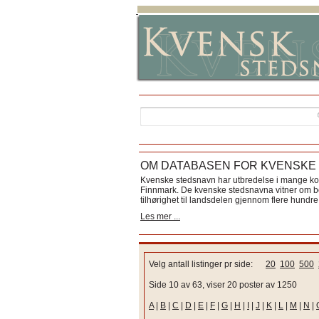
OM DATABASEN FOR KVENSKE
Kvenske stedsnavn har utbredelse i mange k
Finnmark. De kvenske stedsnavna vitner om bos
tilhørighet til landsdelen gjennom flere hundre 
Les mer ...
Velg antall listinger pr side:
20
100
500
Side 10 av 63, viser 20 poster av 1250
A
|
B
|
C
|
D
|
E
|
F
|
G
|
H
|
I
|
J
|
K
|
L
|
M
|
N
|