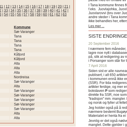
passe med en omtale av s
I Tana kommune finnes fl
11
|
12
|
13
|
14
|
15
|
16
|
17
|
18
|
19
|
20
|
21
|
f.eks. Juovlajohka, Juov
2
|
33
|
34
|
35
|
36
|
37
|
38
|
39
|
40
|
41
|
42
|
Juovlarovvi (bru over Ju
3
|
54
|
55
|
56
|
57
|
58
|
59
|
60
|
61
|
62
|
63
andre steder i Tana ko
ikke behandles her, etter
Les mer ...
Kommune
Sør-Varanger
SISTE ENDRING
Tana
Tana
20 September 2016
Tana
I nærmere fem måneder, fr
Tana
lagre noe nytt i databasen
Kåfjord
på, slik at redigering av 
Kåfjord
i Porsanger som står for
Alta
7 April 2016
Alta
Siden sist er alle navn
Alta
publisert, i alt 650 artik
Nordreisa
i kommunen ennå ikke er
Sør-Varanger
(SSR). For tida redigeres 
Alta
artikler ferdige, og mer e
Sør-Varanger
bokstaven
P
som redigere
direkte fra SSR, noe som 
Sør-Varanger
"tradisjon" mm. mangler. 
Sør-Varanger
og norsk og fyller ut felt
Sør-Varanger
Jeg holder også på å red
Sør-Varanger
nærmere bestemt Bugøyne
Alta
Materialet er henta fra e
Alta
Jevnlig er det også nødve
manglet. Dette gjelder 