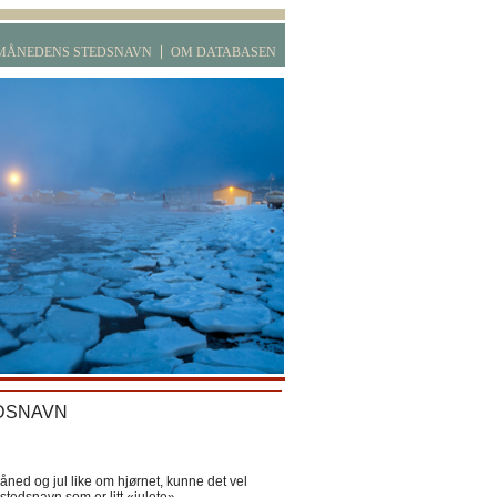
MÅNEDENS STEDSNAVN
OM DATABASEN
DSNAVN
ned og jul like om hjørnet, kunne det vel