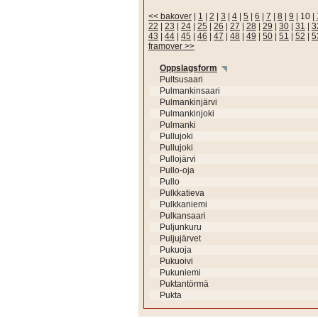
<< bakover
|
1
|
2
|
3
|
4
|
5
|
6
|
7
|
8
|
9
|
10
|
22
|
23
|
24
|
25
|
26
|
27
|
28
|
29
|
30
|
31
|
3
43
|
44
|
45
|
46
|
47
|
48
|
49
|
50
|
51
|
52
|
5
framover >>
Oppslagsform
Pultsusaari
Pulmankinsaari
Pulmankinjärvi
Pulmankinjoki
Pulmanki
Pullujoki
Pullujoki
Pullojärvi
Pullo-oja
Pullo
Pulkkatieva
Pulkkaniemi
Pulkansaari
Puljunkuru
Puljujärvet
Pukuoja
Pukuoivi
Pukuniemi
Puktantörmä
Pukta