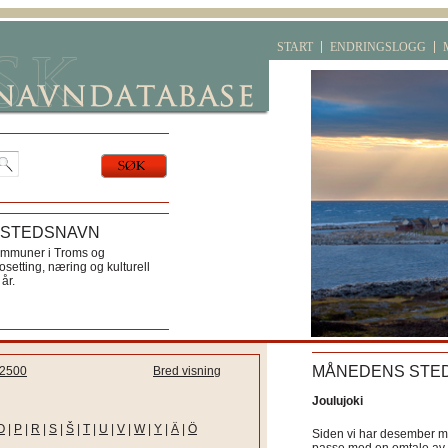
START
ENDRINGSLOGG
 STEDSNAVN
ommuner i Troms og
etting, næring og kulturell
år.
MÅNEDENS STE
2500
Bred visning
Joulujoki
O
|
P
|
R
|
S
|
Š
|
T
|
U
|
V
|
W
|
Y
|
Ä
|
Ö
Siden vi har desember må