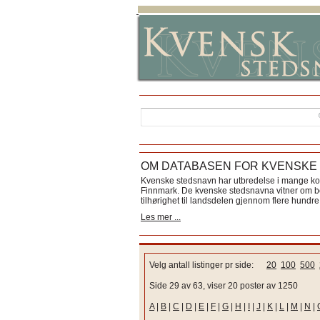
OM DATABASEN FOR KVENSKE
Kvenske stedsnavn har utbredelse i mange k
Finnmark. De kvenske stedsnavna vitner om bos
tilhørighet til landsdelen gjennom flere hundre 
Les mer ...
Velg antall listinger pr side:
20
100
500
Side 29 av 63, viser 20 poster av 1250
A
|
B
|
C
|
D
|
E
|
F
|
G
|
H
|
I
|
J
|
K
|
L
|
M
|
N
|