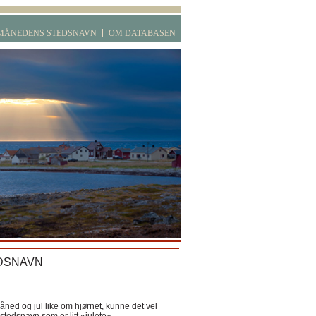
MÅNEDENS STEDSNAVN
OM DATABASEN
DSNAVN
ned og jul like om hjørnet, kunne det vel