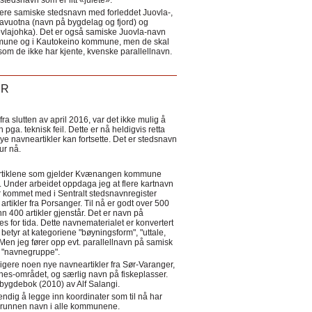
tedsnavn som er litt «julete».
ere samiske stedsnavn med forleddet Juovla-,
lavuotna (navn på bygdelag og fjord) og
ovlajohka). Det er også samiske Juovla-navn
mmune og i Kautokeino kommune, men de skal
som de ikke har kjente, kvenske parallellnavn.
ER
a slutten av april 2016, var det ikke mulig å
 pga. teknisk feil. Dette er nå heldigvis retta
nye navneartikler kan fortsette. Det er stedsnavn
 tur nå.
eartiklene som gjelder Kvænangen kommune
ler. Under arbeidet oppdaga jeg at flere kartnavn
 kommet med i Sentralt stedsnavnregister
artikler fra Porsanger. Til nå er godt over 500
nn 400 artikler gjenstår. Det er navn på
s for tida. Dette navnematerialet er konvertert
betyr at kategoriene "bøyningsform", "uttale,
Men jeg fører opp evt. parallellnavn på samisk
et "navnegruppe".
igere noen nye navneartikler fra Sør-Varanger,
s-området, og særlig navn på fiskeplasser.
i bygdebok (2010) av Alf Salangi.
ndig å legge inn koordinater som til nå har
i grunnen navn i alle kommunene.