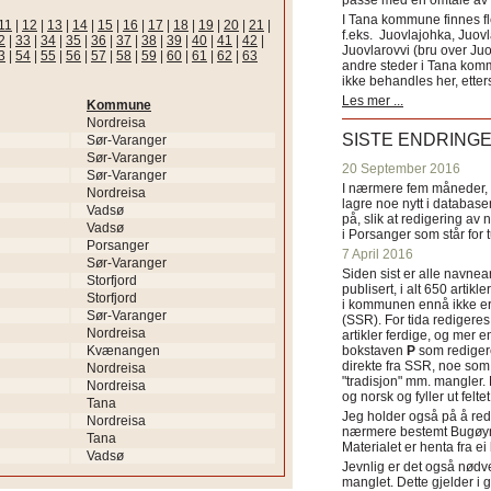
passe med en omtale av s
I Tana kommune finnes fl
11
|
12
|
13
|
14
|
15
|
16
|
17
|
18
|
19
|
20
|
21
|
f.eks. Juovlajohka, Juov
2
|
33
|
34
|
35
|
36
|
37
|
38
|
39
|
40
|
41
|
42
|
Juovlarovvi (bru over Ju
3
|
54
|
55
|
56
|
57
|
58
|
59
|
60
|
61
|
62
|
63
andre steder i Tana ko
ikke behandles her, etter
Les mer ...
Kommune
Nordreisa
SISTE ENDRING
Sør-Varanger
Sør-Varanger
20 September 2016
Sør-Varanger
I nærmere fem måneder, fr
Nordreisa
lagre noe nytt i databasen
Vadsø
på, slik at redigering av 
Vadsø
i Porsanger som står for
Porsanger
7 April 2016
Sør-Varanger
Siden sist er alle navn
Storfjord
publisert, i alt 650 artik
Storfjord
i kommunen ennå ikke er
Sør-Varanger
(SSR). For tida redigeres 
Nordreisa
artikler ferdige, og mer e
Kvænangen
bokstaven
P
som redigere
direkte fra SSR, noe som 
Nordreisa
"tradisjon" mm. mangler. 
Nordreisa
og norsk og fyller ut felt
Tana
Jeg holder også på å red
Nordreisa
nærmere bestemt Bugøyne
Tana
Materialet er henta fra e
Vadsø
Jevnlig er det også nødve
manglet. Dette gjelder 