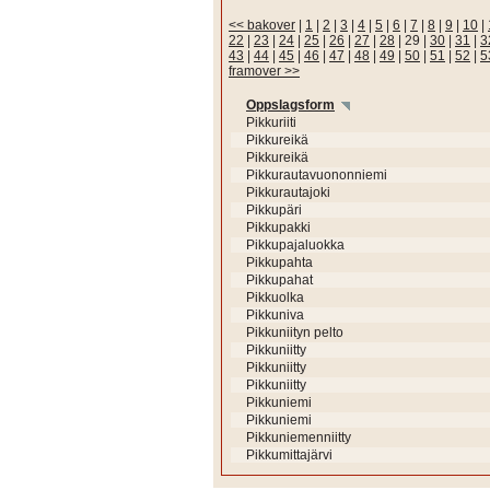
<< bakover
|
1
|
2
|
3
|
4
|
5
|
6
|
7
|
8
|
9
|
10
|
22
|
23
|
24
|
25
|
26
|
27
|
28
|
29
|
30
|
31
|
3
43
|
44
|
45
|
46
|
47
|
48
|
49
|
50
|
51
|
52
|
5
framover >>
Oppslagsform
Pikkuriiti
Pikkureikä
Pikkureikä
Pikkurautavuononniemi
Pikkurautajoki
Pikkupäri
Pikkupakki
Pikkupajaluokka
Pikkupahta
Pikkupahat
Pikkuolka
Pikkuniva
Pikkuniityn pelto
Pikkuniitty
Pikkuniitty
Pikkuniitty
Pikkuniemi
Pikkuniemi
Pikkuniemenniitty
Pikkumittajärvi