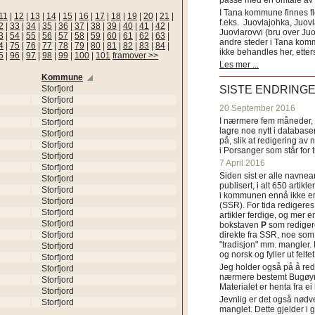
passe med en omtale av s
I Tana kommune finnes fl
11
|
12
|
13
|
14
|
15
|
16
|
17
|
18
|
19
|
20
|
21
|
f.eks. Juovlajohka, Juov
2
|
33
|
34
|
35
|
36
|
37
|
38
|
39
|
40
|
41
|
42
|
Juovlarovvi (bru over Ju
3
|
54
|
55
|
56
|
57
|
58
|
59
|
60
|
61
|
62
|
63
|
andre steder i Tana ko
4
|
75
|
76
|
77
|
78
|
79
|
80
|
81
|
82
|
83
|
84
|
ikke behandles her, etter
5
|
96
|
97
|
98
|
99
|
100
|
101
framover >>
Les mer ...
Kommune
Storfjord
SISTE ENDRING
Storfjord
20 September 2016
Storfjord
I nærmere fem måneder, fr
Storfjord
lagre noe nytt i databasen
Storfjord
på, slik at redigering av 
Storfjord
i Porsanger som står for
Storfjord
7 April 2016
Storfjord
Siden sist er alle navn
Storfjord
publisert, i alt 650 artik
Storfjord
i kommunen ennå ikke er
Storfjord
(SSR). For tida redigeres 
Storfjord
artikler ferdige, og mer e
Storfjord
bokstaven
P
som redigere
Storfjord
direkte fra SSR, noe som 
"tradisjon" mm. mangler. 
Storfjord
og norsk og fyller ut felt
Storfjord
Jeg holder også på å red
Storfjord
nærmere bestemt Bugøyne
Storfjord
Materialet er henta fra e
Storfjord
Jevnlig er det også nødve
Storfjord
manglet. Dette gjelder 