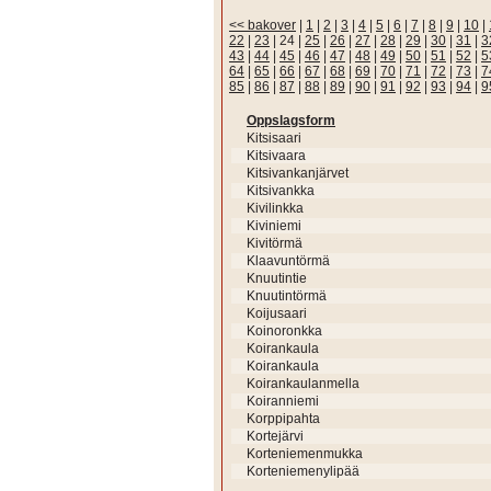
<< bakover
|
1
|
2
|
3
|
4
|
5
|
6
|
7
|
8
|
9
|
10
|
22
|
23
|
24
|
25
|
26
|
27
|
28
|
29
|
30
|
31
|
3
43
|
44
|
45
|
46
|
47
|
48
|
49
|
50
|
51
|
52
|
5
64
|
65
|
66
|
67
|
68
|
69
|
70
|
71
|
72
|
73
|
7
85
|
86
|
87
|
88
|
89
|
90
|
91
|
92
|
93
|
94
|
9
Oppslagsform
Kitsisaari
Kitsivaara
Kitsivankanjärvet
Kitsivankka
Kivilinkka
Kiviniemi
Kivitörmä
Klaavuntörmä
Knuutintie
Knuutintörmä
Koijusaari
Koinoronkka
Koirankaula
Koirankaula
Koirankaulanmella
Koiranniemi
Korppipahta
Kortejärvi
Korteniemenmukka
Korteniemenylipää