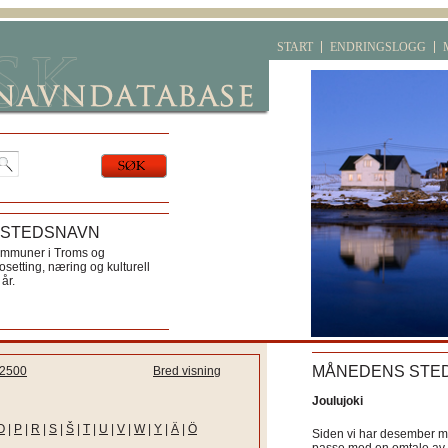
START
ENDRINGSLOGG
 STEDSNAVN
ommuner i Troms og
etting, næring og kulturell
år.
MÅNEDENS STE
2500
Bred visning
Joulujoki
O
|
P
|
R
|
S
|
Š
|
T
|
U
|
V
|
W
|
Y
|
Ä
|
Ö
Siden vi har desember må