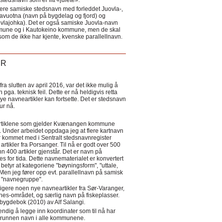
tedsnavn som er litt «julete».
ere samiske stedsnavn med forleddet Juovla-,
lavuotna (navn på bygdelag og fjord) og
ovlajohka). Det er også samiske Juovla-navn
mmune og i Kautokeino kommune, men de skal
som de ikke har kjente, kvenske parallellnavn.
ER
a slutten av april 2016, var det ikke mulig å
 pga. teknisk feil. Dette er nå heldigvis retta
nye navneartikler kan fortsette. Det er stedsnavn
 tur nå.
eartiklene som gjelder Kvænangen kommune
ler. Under arbeidet oppdaga jeg at flere kartnavn
 kommet med i Sentralt stedsnavnregister
artikler fra Porsanger. Til nå er godt over 500
nn 400 artikler gjenstår. Det er navn på
s for tida. Dette navnematerialet er konvertert
betyr at kategoriene "bøyningsform", "uttale,
Men jeg fører opp evt. parallellnavn på samisk
et "navnegruppe".
igere noen nye navneartikler fra Sør-Varanger,
s-området, og særlig navn på fiskeplasser.
i bygdebok (2010) av Alf Salangi.
ndig å legge inn koordinater som til nå har
i grunnen navn i alle kommunene.