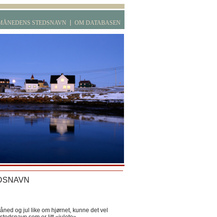
MÅNEDENS STEDSNAVN
OM DATABASEN
DSNAVN
ned og jul like om hjørnet, kunne det vel