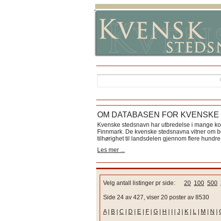
OM DATABASEN FOR KVENSKE
Kvenske stedsnavn har utbredelse i mange k
Finnmark. De kvenske stedsnavna vitner om bos
tilhørighet til landsdelen gjennom flere hundre 
Les mer ...
Velg antall listinger pr side:
20
100
500
Side 24 av 427, viser 20 poster av 8530
A
|
B
|
C
|
D
|
E
|
F
|
G
|
H
|
I
|
J
|
K
|
L
|
M
|
N
|