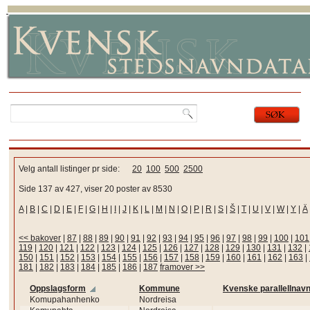
Velg antall listinger pr side:
20
100
500
2500
Side 137 av 427, viser 20 poster av 8530
A
|
B
|
C
|
D
|
E
|
F
|
G
|
H
|
I
|
J
|
K
|
L
|
M
|
N
|
O
|
P
|
R
|
S
|
Š
|
T
|
U
|
V
|
W
|
Y
|
Ä
<< bakover
|
87
|
88
|
89
|
90
|
91
|
92
|
93
|
94
|
95
|
96
|
97
|
98
|
99
|
100
|
101
119
|
120
|
121
|
122
|
123
|
124
|
125
|
126
|
127
|
128
|
129
|
130
|
131
|
132
|
150
|
151
|
152
|
153
|
154
|
155
|
156
|
157
|
158
|
159
|
160
|
161
|
162
|
163
|
181
|
182
|
183
|
184
|
185
|
186
|
187
framover >>
Oppslagsform
Kommune
Kvenske parallellnav
Komupahanhenko
Nordreisa