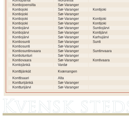
Komupahta
Nordreisa
Kontiojoensilta
Sør-Varanger
Kontiojoki
Sør-Varanger
Kontijoki
Kontiojoki
Sør-Varanger
Kontiojoki
Sør-Varanger
Kontijoki
Kontiojoki
Sør-Varanger
Kontijoki
Kontiojärvi
Sør-Varanger
Suntiojärvi
Kontiojärvi
Sør-Varanger
Kontijärvi
Kontiojärvi
Sør-Varanger
Karhujärvi
Kontiosunti
Sør-Varanger
Sunti
Kontiosunti
Sør-Varanger
Kontiosuntinvaara
Sør-Varanger
Suntinvaara
Kontiotunturi
Sør-Varanger
Kontiovaara
Sør-Varanger
Kontivaara
Kontojänkä
Vardø
Konttijänkät
Kvænangen
Konttisaari
Alta
Kontturijänkä
Sør-Varanger
Kontturijärvi
Sør-Varanger