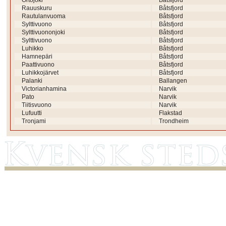
Ortojoki
Båtsfjord
Rauuskuru
Båtsfjord
Rautulanvuoma
Båtsfjord
Sylttivuono
Båtsfjord
Sylttivuononjoki
Båtsfjord
Sylttivuono
Båtsfjord
Luhikko
Båtsfjord
Hamnepäri
Båtsfjord
Paattivuono
Båtsfjord
Luhikkojärvet
Båtsfjord
Palanki
Ballangen
Victorianhamina
Narvik
Pato
Narvik
Tiitisvuono
Narvik
Lufuutti
Flakstad
Tronjami
Trondheim