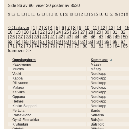
Side 86 av 86, viser 30 poster av 8530
A
|
B
|
C
|
D
|
E
|
F
|
G
|
H
|
I
|
J
|
K
|
L
|
M
|
N
|
O
|
P
|
R
|
S
|
Š
|
T
|
U
|
V
|
W
|
Y
|
Ä
<< bakover
|
1
|
2
|
3
|
4
|
5
|
6
|
7
|
8
|
9
|
10
|
11
|
12
|
13
|
14
|
1
18
|
19
|
20
|
21
|
22
|
23
|
24
|
25
|
26
|
27
|
28
|
29
|
30
|
31
|
32
|
|
36
|
37
|
38
|
39
|
40
|
41
|
42
|
43
|
44
|
45
|
46
|
47
|
48
|
49
|
50
53
|
54
|
55
|
56
|
57
|
58
|
59
|
60
|
61
|
62
|
63
|
64
|
65
|
66
|
67
|
|
71
|
72
|
73
|
74
|
75
|
76
|
77
|
78
|
79
|
80
|
81
|
82
|
83
|
84
|
85
framover >>
Oppslagsform
Kommune
Paakivuono
Måsøy
Muotka
Måsøy
Vooki
Nordkapp
Kappa
Nordkapp
Riisvuono
Nordkapp
Makrea
Nordkapp
Kelviika
Nordkapp
Oppana
Nordkapp
Helnesi
Nordkapp
Kirkko-Stappeni
Nordkapp
Perttula
Bardu
Raisavuono
Sørreisa
Öystä-Finmarkku
Båtsfjord
Kivitunturi
Båtsfjord