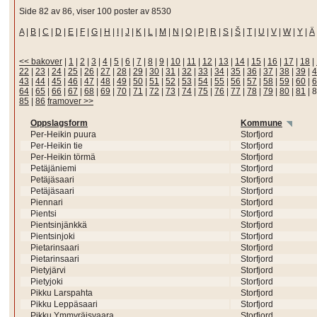
Side 82 av 86, viser 100 poster av 8530
A
|
B
|
C
|
D
|
E
|
F
|
G
|
H
|
I
|
J
|
K
|
L
|
M
|
N
|
O
|
P
|
R
|
S
|
Š
|
T
|
U
|
V
|
W
|
Y
|
Ä
<< bakover
|
1
|
2
|
3
|
4
|
5
|
6
|
7
|
8
|
9
|
10
|
11
|
12
|
13
|
14
|
15
|
16
|
17
|
18
|
22
|
23
|
24
|
25
|
26
|
27
|
28
|
29
|
30
|
31
|
32
|
33
|
34
|
35
|
36
|
37
|
38
|
39
|
4
43
|
44
|
45
|
46
|
47
|
48
|
49
|
50
|
51
|
52
|
53
|
54
|
55
|
56
|
57
|
58
|
59
|
60
|
6
64
|
65
|
66
|
67
|
68
|
69
|
70
|
71
|
72
|
73
|
74
|
75
|
76
|
77
|
78
|
79
|
80
|
81
|
8
85
|
86
framover >>
Oppslagsform
Kommune
Per-Heikin puura
Storfjord
Per-Heikin tie
Storfjord
Per-Heikin törmä
Storfjord
Petäjäniemi
Storfjord
Petäjäsaari
Storfjord
Petäjäsaari
Storfjord
Piennari
Storfjord
Pientsi
Storfjord
Pientsinjänkkä
Storfjord
Pientsinjoki
Storfjord
Pietarinsaari
Storfjord
Pietarinsaari
Storfjord
Pietyjärvi
Storfjord
Pietyjoki
Storfjord
Pikku Larspahta
Storfjord
Pikku Leppäsaari
Storfjord
Pikku Ymmyräisvaara
Storfjord