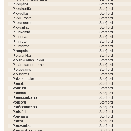
Pikkujärvi
Storfjord
Pikkukenttä
Storfjord
Pikkuolka
Storfjord
Pikku-Potka
Storfjord
Pikkusaaret
Storfjord
Pikkusillat
Storfjord
Pillinkenttä
Storfjord
Pillinrova
Storfjord
Pillinruto
Storfjord
Pillintörmä
Storfjord
Pirunpaisti
Storfjord
Pitkäjänkkä
Storfjord
Pitkän-Kallan linkka
Storfjord
Pitkänsuannonranta
Storfjord
Pitkäsuanto
Storfjord
Pitkätörmä
Storfjord
Polvariluokka
Storfjord
Porijoki
Storfjord
Porikuru
Storfjord
Porimaa
Storfjord
Porimaankeino
Storfjord
Porišoru
Storfjord
Porišorunkeino
Storfjord
Poriställi
Storfjord
Porivaara
Storfjord
Porosilta
Storfjord
Porovankka
Storfjord
Pörrö-Iiskon törmä
Storfjord