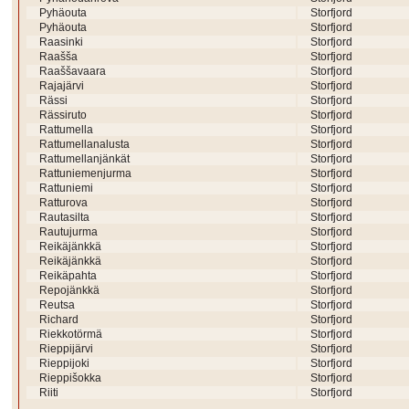
Pyhäouta
Storfjord
Pyhäouta
Storfjord
Raasinki
Storfjord
Raašša
Storfjord
Raaššavaara
Storfjord
Rajajärvi
Storfjord
Rässi
Storfjord
Rässiruto
Storfjord
Rattumella
Storfjord
Rattumellanalusta
Storfjord
Rattumellanjänkät
Storfjord
Rattuniemenjurma
Storfjord
Rattuniemi
Storfjord
Ratturova
Storfjord
Rautasilta
Storfjord
Rautujurma
Storfjord
Reikäjänkkä
Storfjord
Reikäjänkkä
Storfjord
Reikäpahta
Storfjord
Repojänkkä
Storfjord
Reutsa
Storfjord
Richard
Storfjord
Riekkotörmä
Storfjord
Rieppijärvi
Storfjord
Rieppijoki
Storfjord
Rieppišokka
Storfjord
Riiti
Storfjord