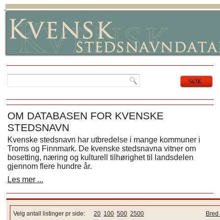
OM DATABASEN FOR KVENSKE
STEDSNAVN
Kvenske stedsnavn har utbredelse i mange kommuner i
Troms og Finnmark. De kvenske stedsnavna vitner om
bosetting, næring og kulturell tilhørighet til landsdelen
gjennom flere hundre år.
Les mer ...
Velg antall listinger pr side:
20
100
500
2500
Bred 