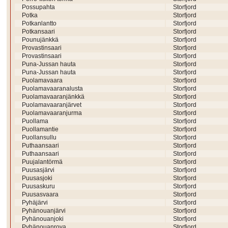
Possupahta
Storfjord
Potka
Storfjord
Potkanlantto
Storfjord
Potkansaari
Storfjord
Pounujänkkä
Storfjord
Provastinsaari
Storfjord
Provastinsaari
Storfjord
Puna-Jussan hauta
Storfjord
Puna-Jussan hauta
Storfjord
Puolamavaara
Storfjord
Puolamavaaranalusta
Storfjord
Puolamavaaranjänkkä
Storfjord
Puolamavaaranjärvet
Storfjord
Puolamavaaranjurma
Storfjord
Puollama
Storfjord
Puollamantie
Storfjord
Puollansullu
Storfjord
Puthaansaari
Storfjord
Puthaansaari
Storfjord
Puujalantörmä
Storfjord
Puusasjärvi
Storfjord
Puusasjoki
Storfjord
Puusaskuru
Storfjord
Puusasvaara
Storfjord
Pyhäjärvi
Storfjord
Pyhänouanjärvi
Storfjord
Pyhänouanjoki
Storfjord
Pyhänouanrova
Storfjord