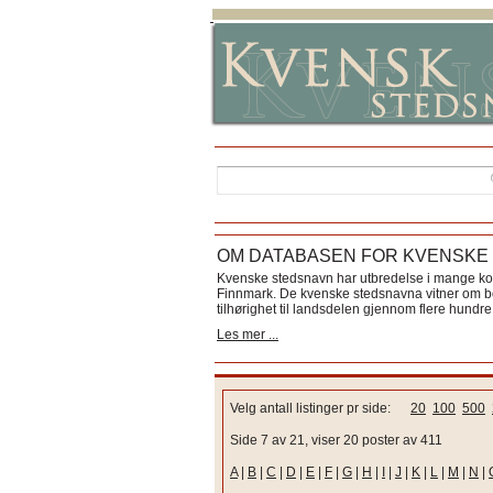
OM DATABASEN FOR KVENSKE
Kvenske stedsnavn har utbredelse i mange k
Finnmark. De kvenske stedsnavna vitner om bos
tilhørighet til landsdelen gjennom flere hundre 
Les mer ...
Velg antall listinger pr side:
20
100
500
Side 7 av 21, viser 20 poster av 411
A
|
B
|
C
|
D
|
E
|
F
|
G
|
H
|
I
|
J
|
K
|
L
|
M
|
N
|