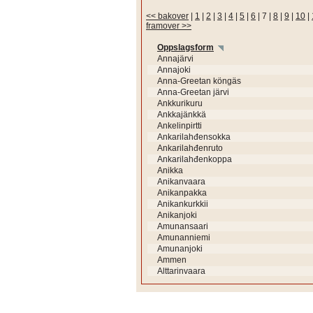
<< bakover
|
1
|
2
|
3
|
4
|
5
|
6
|
7
|
8
|
9
|
10
|
framover >>
Oppslagsform
Annajärvi
Annajoki
Anna-Greetan köngäs
Anna-Greetan järvi
Ankkurikuru
Ankkajänkkä
Ankelinpirtti
Ankarilahđensokka
Ankarilahđenruto
Ankarilahđenkoppa
Anikka
Anikanvaara
Anikanpakka
Anikankurkkii
Anikanjoki
Amunansaari
Amunanniemi
Amunanjoki
Ammen
Alttarinvaara