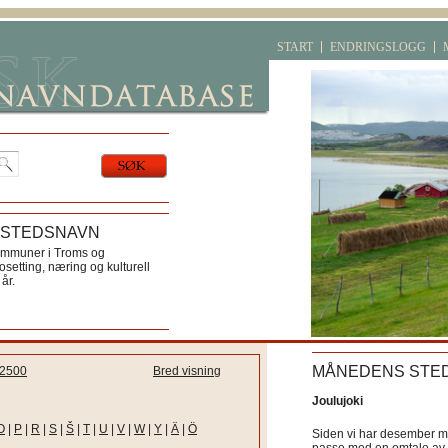
START
ENDRINGSLOGG
 STEDSNAVN
ommuner i Troms og
etting, næring og kulturell
år.
MÅNEDENS STE
2500
Bred visning
Joulujoki
O
|
P
|
R
|
S
|
Š
|
T
|
U
|
V
|
W
|
Y
|
Ä
|
Ö
Siden vi har desember må