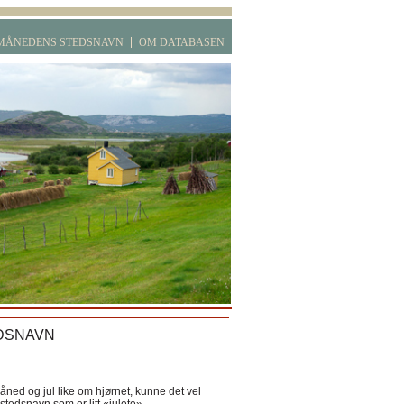
MÅNEDENS STEDSNAVN
OM DATABASEN
DSNAVN
ned og jul like om hjørnet, kunne det vel