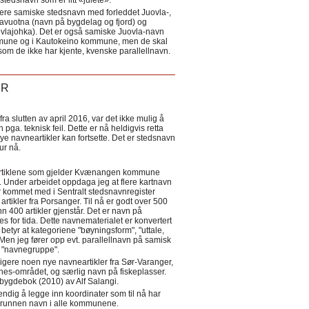
tedsnavn som er litt «julete».
ere samiske stedsnavn med forleddet Juovla-,
lavuotna (navn på bygdelag og fjord) og
ovlajohka). Det er også samiske Juovla-navn
mmune og i Kautokeino kommune, men de skal
som de ikke har kjente, kvenske parallellnavn.
ER
a slutten av april 2016, var det ikke mulig å
 pga. teknisk feil. Dette er nå heldigvis retta
nye navneartikler kan fortsette. Det er stedsnavn
 tur nå.
eartiklene som gjelder Kvænangen kommune
ler. Under arbeidet oppdaga jeg at flere kartnavn
 kommet med i Sentralt stedsnavnregister
artikler fra Porsanger. Til nå er godt over 500
nn 400 artikler gjenstår. Det er navn på
s for tida. Dette navnematerialet er konvertert
betyr at kategoriene "bøyningsform", "uttale,
Men jeg fører opp evt. parallellnavn på samisk
et "navnegruppe".
igere noen nye navneartikler fra Sør-Varanger,
s-området, og særlig navn på fiskeplasser.
i bygdebok (2010) av Alf Salangi.
ndig å legge inn koordinater som til nå har
i grunnen navn i alle kommunene.