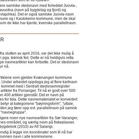
tedsnavn som er litt «julete».
ere samiske stedsnavn med forleddet Juovla-,
lavuotna (navn på bygdelag og fjord) og
ovlajohka). Det er også samiske Juovla-navn
mmune og i Kautokeino kommune, men de skal
som de ikke har kjente, kvenske parallellnavn.
ER
a slutten av april 2016, var det ikke mulig å
 pga. teknisk feil. Dette er nå heldigvis retta
nye navneartikler kan fortsette. Det er stedsnavn
 tur nå.
eartiklene som gjelder Kvænangen kommune
ler. Under arbeidet oppdaga jeg at flere kartnavn
 kommet med i Sentralt stedsnavnregister
artikler fra Porsanger. Til nå er godt over 500
nn 400 artikler gjenstår. Det er navn på
s for tida. Dette navnematerialet er konvertert
betyr at kategoriene "bøyningsform", "uttale,
Men jeg fører opp evt. parallellnavn på samisk
et "navnegruppe".
igere noen nye navneartikler fra Sør-Varanger,
s-området, og særlig navn på fiskeplasser.
i bygdebok (2010) av Alf Salangi.
ndig å legge inn koordinater som til nå har
i grunnen navn i alle kommunene.