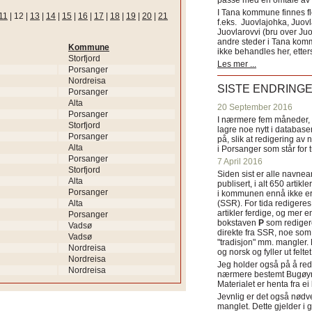
passe med en omtale av s
I Tana kommune finnes fl
11
|
12
|
13
|
14
|
15
|
16
|
17
|
18
|
19
|
20
|
21
f.eks. Juovlajohka, Juov
Juovlarovvi (bru over Ju
andre steder i Tana ko
Kommune
ikke behandles her, etter
Storfjord
Les mer ...
Porsanger
Nordreisa
SISTE ENDRING
Porsanger
Alta
20 September 2016
Porsanger
I nærmere fem måneder, fr
Storfjord
lagre noe nytt i databasen
Porsanger
på, slik at redigering av 
Alta
i Porsanger som står for
Porsanger
7 April 2016
Storfjord
Siden sist er alle navn
Alta
publisert, i alt 650 artik
Porsanger
i kommunen ennå ikke er
Alta
(SSR). For tida redigeres 
artikler ferdige, og mer e
Porsanger
bokstaven
P
som redigere
Vadsø
direkte fra SSR, noe som 
Vadsø
"tradisjon" mm. mangler. 
Nordreisa
og norsk og fyller ut felt
Nordreisa
Jeg holder også på å red
Nordreisa
nærmere bestemt Bugøyne
Materialet er henta fra e
Jevnlig er det også nødve
manglet. Dette gjelder 