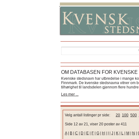
OM DATABASEN FOR KVENSKE
Kvenske stedsnavn har utbredelse i mange k
Finnmark. De kvenske stedsnavna vitner om bos
tilhørighet til landsdelen gjennom flere hundre 
Les mer ...
Velg antall listinger pr side:
20
100
500
Side 12 av 21, viser 20 poster av 411
A
|
B
|
C
|
D
|
E
|
F
|
G
|
H
|
I
|
J
|
K
|
L
|
M
|
N
|