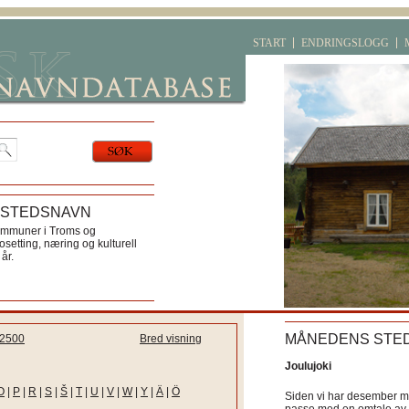
START
ENDRINGSLOGG
 STEDSNAVN
ommuner i Troms og
etting, næring og kulturell
år.
MÅNEDENS STE
2500
Bred visning
Joulujoki
O
|
P
|
R
|
S
|
Š
|
T
|
U
|
V
|
W
|
Y
|
Ä
|
Ö
Siden vi har desember må