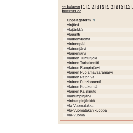
<< bakover
|
1
|
2
|
3
|
4
|
5
|
6
|
7
|
8
|
9
|
10
|
framover >>
Oppslagsform
Alajärvi
Alajänkkä
Alajuntti
Alainenvuoma
Alainenpää
Alainenjärvi
Alainenjärvi
Alainen Tunturijoki
Alainen Tarhakenttä
Alainen Rampinjärvi
Alainen Puolamavaaranjärvi
Alainen Patoniva
Alainen Pahđannenä
Alainen Kotakenttä
Alainen Kaiskiruto
Alahumpinjärvi
Alahumpinjänkkä
Ala-Vuomatakka
Ala-Vuomatakan kuoppa
Ala-Vuoma