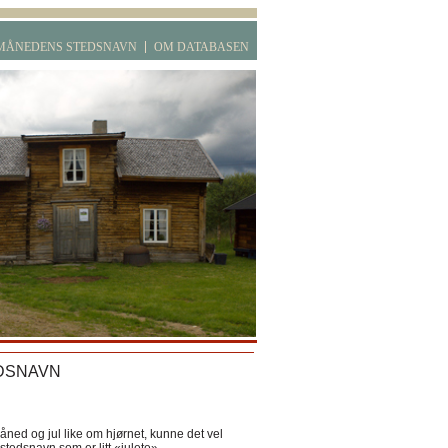
MÅNEDENS STEDSNAVN
OM DATABASEN
DSNAVN
ned og jul like om hjørnet, kunne det vel