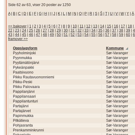
Side 62 av 63, viser 20 poster av 1250
A
|
B
|
C
|
D
|
E
|
F
|
G
|
H
|
I
|
J
|
K
|
L
|
M
|
N
|
O
|
P
|
R
|
S
|
Š
|
T
|
U
|
V
|
W
|
Y
|
Ä
<< bakover
|
1
|
2
|
3
|
4
|
5
|
6
|
7
|
8
|
9
|
10
|
11
|
12
|
13
|
14
|
15
|
16
|
17
|
18
|
22
|
23
|
24
|
25
|
26
|
27
|
28
|
29
|
30
|
31
|
32
|
33
|
34
|
35
|
36
|
37
|
38
|
39
|
4
43
|
44
|
45
|
46
|
47
|
48
|
49
|
50
|
51
|
52
|
53
|
54
|
55
|
56
|
57
|
58
|
59
|
60
|
6
framover >>
Oppslagsform
Kommune
Pyyholminjoki
Sør-Varanger
Pyynmukka
Sør-Varanger
Pyytämätönjärvi
Sør-Varanger
Pykeänpakki
Sør-Varanger
Paatsivuono
Sør-Varanger
Pikku Rautavuononniemi
Sør-Varanger
Pikku-Peski
Sør-Varanger
Pikku Palovaara
Sør-Varanger
Pappilanjärvi
Sør-Varanger
Pappilansaari
Sør-Varanger
Pappilantunturi
Sør-Varanger
Partajärvi
Sør-Varanger
Partajärvet
Sør-Varanger
Papinmukka
Sør-Varanger
Pitkätieva
Sør-Varanger
Pohjasranta
Sør-Varanger
Prenkamminkrunni
Sør-Varanger