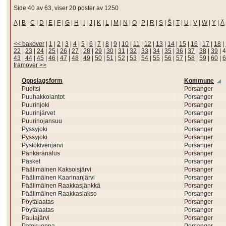
Side 40 av 63, viser 20 poster av 1250
A
|
B
|
C
|
D
|
E
|
F
|
G
|
H
|
I
|
J
|
K
|
L
|
M
|
N
|
O
|
P
|
R
|
S
|
Š
|
T
|
U
|
V
|
W
|
Y
|
Ä
<< bakover
|
1
|
2
|
3
|
4
|
5
|
6
|
7
|
8
|
9
|
10
|
11
|
12
|
13
|
14
|
15
|
16
|
17
|
18
|
22
|
23
|
24
|
25
|
26
|
27
|
28
|
29
|
30
|
31
|
32
|
33
|
34
|
35
|
36
|
37
|
38
|
39
|
4
43
|
44
|
45
|
46
|
47
|
48
|
49
|
50
|
51
|
52
|
53
|
54
|
55
|
56
|
57
|
58
|
59
|
60
|
6
framover >>
Oppslagsform
Kommune
Puoltsi
Porsanger
Puuhakkolantot
Porsanger
Puurinjoki
Porsanger
Puurinjärvet
Porsanger
Puurinojansuu
Porsanger
Pyssyjoki
Porsanger
Pyssyjoki
Porsanger
Pystökivenjärvi
Porsanger
Pänkäränalus
Porsanger
Päsket
Porsanger
Päälimäinen Kaksoisjärvi
Porsanger
Päälimäinen Kaarinanjärvi
Porsanger
Päälimäinen Raakkasjänkkä
Porsanger
Päälimäinen Raakkaslakso
Porsanger
Pöytälaatas
Porsanger
Pöytälaatas
Porsanger
Paulajärvi
Porsanger