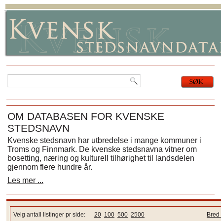
OM DATABASEN FOR KVENSKE
STEDSNAVN
Kvenske stedsnavn har utbredelse i mange kommuner i
Troms og Finnmark. De kvenske stedsnavna vitner om
bosetting, næring og kulturell tilhørighet til landsdelen
gjennom flere hundre år.
Les mer ...
Velg antall listinger pr side:
20
100
500
2500
Bred 