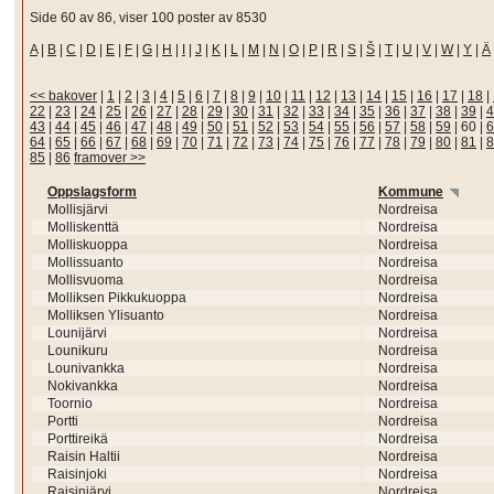
Side 60 av 86, viser 100 poster av 8530
A
|
B
|
C
|
D
|
E
|
F
|
G
|
H
|
I
|
J
|
K
|
L
|
M
|
N
|
O
|
P
|
R
|
S
|
Š
|
T
|
U
|
V
|
W
|
Y
|
Ä
<< bakover
|
1
|
2
|
3
|
4
|
5
|
6
|
7
|
8
|
9
|
10
|
11
|
12
|
13
|
14
|
15
|
16
|
17
|
18
|
22
|
23
|
24
|
25
|
26
|
27
|
28
|
29
|
30
|
31
|
32
|
33
|
34
|
35
|
36
|
37
|
38
|
39
|
4
43
|
44
|
45
|
46
|
47
|
48
|
49
|
50
|
51
|
52
|
53
|
54
|
55
|
56
|
57
|
58
|
59
|
60
|
6
64
|
65
|
66
|
67
|
68
|
69
|
70
|
71
|
72
|
73
|
74
|
75
|
76
|
77
|
78
|
79
|
80
|
81
|
8
85
|
86
framover >>
Oppslagsform
Kommune
Mollisjärvi
Nordreisa
Molliskenttä
Nordreisa
Molliskuoppa
Nordreisa
Mollissuanto
Nordreisa
Mollisvuoma
Nordreisa
Molliksen Pikkukuoppa
Nordreisa
Molliksen Ylisuanto
Nordreisa
Lounijärvi
Nordreisa
Lounikuru
Nordreisa
Lounivankka
Nordreisa
Nokivankka
Nordreisa
Toornio
Nordreisa
Portti
Nordreisa
Porttireikä
Nordreisa
Raisin Haltii
Nordreisa
Raisinjoki
Nordreisa
Raisinjärvi
Nordreisa