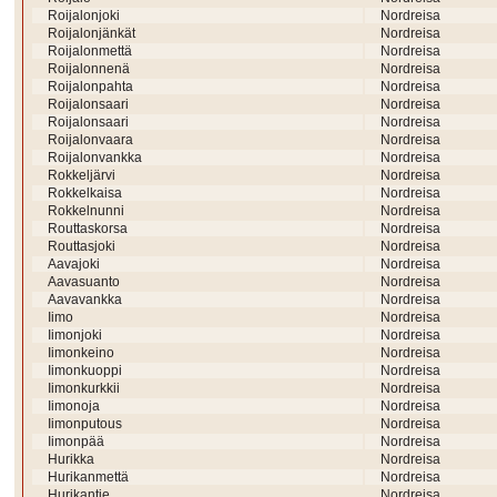
Roijalonjoki
Nordreisa
Roijalonjänkät
Nordreisa
Roijalonmettä
Nordreisa
Roijalonnenä
Nordreisa
Roijalonpahta
Nordreisa
Roijalonsaari
Nordreisa
Roijalonsaari
Nordreisa
Roijalonvaara
Nordreisa
Roijalonvankka
Nordreisa
Rokkeljärvi
Nordreisa
Rokkelkaisa
Nordreisa
Rokkelnunni
Nordreisa
Routtaskorsa
Nordreisa
Routtasjoki
Nordreisa
Aavajoki
Nordreisa
Aavasuanto
Nordreisa
Aavavankka
Nordreisa
Iimo
Nordreisa
Iimonjoki
Nordreisa
Iimonkeino
Nordreisa
Iimonkuoppi
Nordreisa
Iimonkurkkii
Nordreisa
Iimonoja
Nordreisa
Iimonputous
Nordreisa
Iimonpää
Nordreisa
Hurikka
Nordreisa
Hurikanmettä
Nordreisa
Hurikantie
Nordreisa