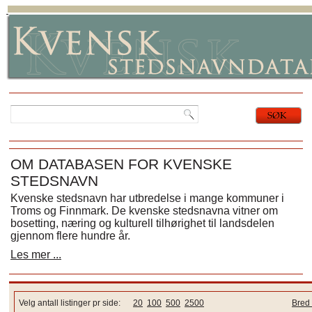
OM DATABASEN FOR KVENSKE
STEDSNAVN
Kvenske stedsnavn har utbredelse i mange kommuner i
Troms og Finnmark. De kvenske stedsnavna vitner om
bosetting, næring og kulturell tilhørighet til landsdelen
gjennom flere hundre år.
Les mer ...
Velg antall listinger pr side:
20
100
500
2500
Bred 