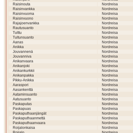
Raisinouta
Nordreisa
Raisinvankka
Nordreisa
Raisinvuoma
Nordreisa
Raisinvuono
Nordreisa
Rajajoenvankka
Nordreisa
Rautusuanto
Nordreisa
Tulttu
Nordreisa
Tultunsuanto
Nordreisa
Aanas
Nordreisa
Anikka
Nordreisa
Jouvannenä
Nordreisa
Jouvanniva
Nordreisa
Anikanvaara
Nordreisa
Anikanjoki
Nordreisa
Anikankurkkii
Nordreisa
Anikanpakka
Nordreisa
Pikku-Anikka
Nordreisa
Aaraspori
Nordreisa
Aasankenttä
Nordreisa
Aataminsuanto
Nordreisa
Aatusuanto
Nordreisa
Paskaputas
Nordreisa
Paskapuas
Nordreisa
Paskaputhaanjängät
Nordreisa
Paskaputhaanmettä
Nordreisa
Paskaputhaanvaara
Nordreisa
Roijalonkaisa
Nordreisa
Roijalo
Nordreisa