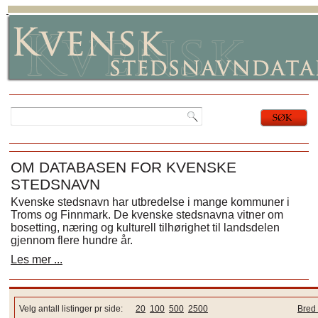
OM DATABASEN FOR KVENSKE
STEDSNAVN
Kvenske stedsnavn har utbredelse i mange kommuner i
Troms og Finnmark. De kvenske stedsnavna vitner om
bosetting, næring og kulturell tilhørighet til landsdelen
gjennom flere hundre år.
Les mer ...
Velg antall listinger pr side:
20
100
500
2500
Bred 