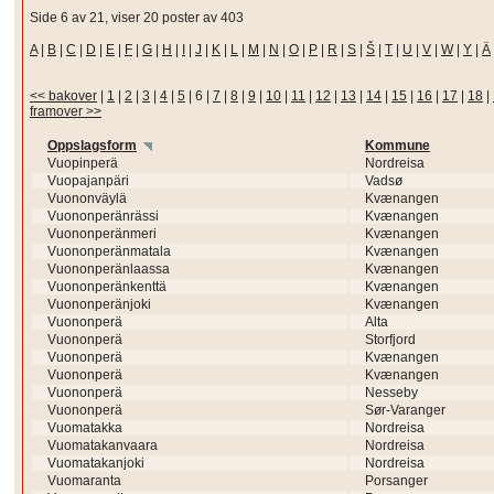
Side 6 av 21, viser 20 poster av 403
A
|
B
|
C
|
D
|
E
|
F
|
G
|
H
|
I
|
J
|
K
|
L
|
M
|
N
|
O
|
P
|
R
|
S
|
Š
|
T
|
U
|
V
|
W
|
Y
|
Ä
<< bakover
|
1
|
2
|
3
|
4
|
5
|
6
|
7
|
8
|
9
|
10
|
11
|
12
|
13
|
14
|
15
|
16
|
17
|
18
|
framover >>
Oppslagsform
Kommune
Vuopinperä
Nordreisa
Vuopajanpäri
Vadsø
Vuononväylä
Kvænangen
Vuononperänrässi
Kvænangen
Vuononperänmeri
Kvænangen
Vuononperänmatala
Kvænangen
Vuononperänlaassa
Kvænangen
Vuononperänkenttä
Kvænangen
Vuononperänjoki
Kvænangen
Vuononperä
Alta
Vuononperä
Storfjord
Vuononperä
Kvænangen
Vuononperä
Kvænangen
Vuononperä
Nesseby
Vuononperä
Sør-Varanger
Vuomatakka
Nordreisa
Vuomatakanvaara
Nordreisa
Vuomatakanjoki
Nordreisa
Vuomaranta
Porsanger