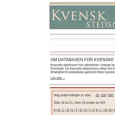
OM DATABASEN FOR KVENSKE
Kvenske stedsnavn har utbredelse i mange k
Finnmark. De kvenske stedsnavna vitner om bos
tilhørighet til landsdelen gjennom flere hundre 
Les mer ...
Velg antall listinger pr side:
20
100
500
Side 18 av 21, viser 20 poster av 403
A
|
B
|
C
|
D
|
E
|
F
|
G
|
H
|
I
|
J
|
K
|
L
|
M
|
N
|