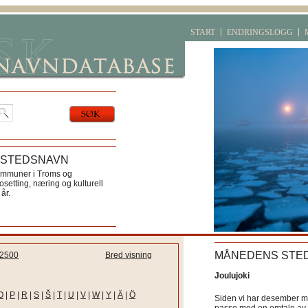
START
ENDRINGSLOGG
 STEDSNAVN
ommuner i Troms og
etting, næring og kulturell
år.
MÅNEDENS STE
2500
Bred visning
Joulujoki
O
|
P
|
R
|
S
|
Š
|
T
|
U
|
V
|
W
|
Y
|
Ä
|
Ö
Siden vi har desember må