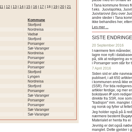
passe med en omtale av s
I Tana kommune finnes fl
11
|
12
|
13
|
14
|
15
|
16
|
17
|
18
|
19
|
20
|
21
f.eks. Juovlajohka, Juov
Juovlarovvi (bru over Ju
andre steder i Tana ko
Kommune
ikke behandles her, etter
Storfjord
Les mer ...
Nordreisa
Vadsø
SISTE ENDRING
Storfjord
Porsanger
20 September 2016
Sør-Varanger
I nærmere fem måneder, fr
Nordreisa
lagre noe nytt i databasen
Porsanger
på, slik at redigering av 
Porsanger
i Porsanger som står for
Porsanger
7 April 2016
Storfjord
Siden sist er alle navn
Lyngen
publisert, i alt 650 artik
Nordreisa
i kommunen ennå ikke er
Storfjord
(SSR). For tida redigeres 
artikler ferdige, og mer e
Porsanger
bokstaven
P
som redigere
Sør-Varanger
direkte fra SSR, noe som 
Porsanger
"tradisjon" mm. mangler. 
Porsanger
og norsk og fyller ut felt
Sør-Varanger
Jeg holder også på å red
Sør-Varanger
nærmere bestemt Bugøyne
Materialet er henta fra e
Jevnlig er det også nødve
manglet. Dette gjelder 