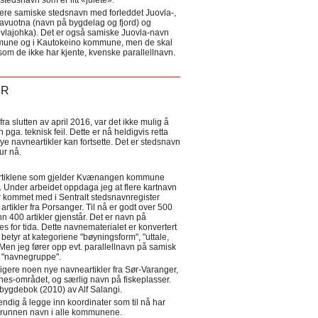
tedsnavn som er litt «julete».
ere samiske stedsnavn med forleddet Juovla-,
lavuotna (navn på bygdelag og fjord) og
ovlajohka). Det er også samiske Juovla-navn
mmune og i Kautokeino kommune, men de skal
som de ikke har kjente, kvenske parallellnavn.
ER
a slutten av april 2016, var det ikke mulig å
 pga. teknisk feil. Dette er nå heldigvis retta
nye navneartikler kan fortsette. Det er stedsnavn
 tur nå.
eartiklene som gjelder Kvænangen kommune
ler. Under arbeidet oppdaga jeg at flere kartnavn
 kommet med i Sentralt stedsnavnregister
artikler fra Porsanger. Til nå er godt over 500
nn 400 artikler gjenstår. Det er navn på
s for tida. Dette navnematerialet er konvertert
betyr at kategoriene "bøyningsform", "uttale,
Men jeg fører opp evt. parallellnavn på samisk
et "navnegruppe".
igere noen nye navneartikler fra Sør-Varanger,
s-området, og særlig navn på fiskeplasser.
i bygdebok (2010) av Alf Salangi.
ndig å legge inn koordinater som til nå har
i grunnen navn i alle kommunene.