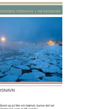
MÅNEDENS STEDSNAVN
OM DATABASEN
DSNAVN
ned og jul like om hjørnet, kunne det vel