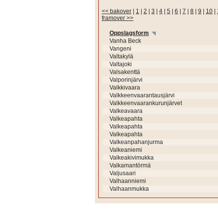
<< bakover
|
1
|
2
|
3
|
4
|
5
|
6
|
7
|
8
|
9
|
10
|
framover >>
Oppslagsform
Vanha Beck
Vangeni
Valtakylä
Valtajoki
Valsakenttä
Valporinjärvi
Valkkivaara
Valkkeenvaarantausjärvi
Valkkeenvaarankurunjärvet
Valkeavaara
Valkeapahta
Valkeapahta
Valkeapahta
Valkeanpahanjurma
Valkeaniemi
Valkeakivimukka
Valkamantörmä
Valjusaari
Valhaanniemi
Valhaanmukka